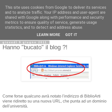
This site uses cookies from Google to deliver its services
Biblio@rti in
and to analyze traffic. Your IP address and user-agent are
shared with Google along with performance and security
metrics to ensure quality of service, generate usage
Il Blog della Biblioteca di Area delle arti per condividere
statistics, and to detect and address abuse.
informazioni iniziative incontri
LEARN MORE
GOT IT
giovedì 9 giugno 2011
Hanno "bucato" il blog ?!
Come forse qualcuno avrà notato l'indirizzo di BiblioArti
viene ridiretto su una nuova URL, che punta ad un dominio
dell'università.