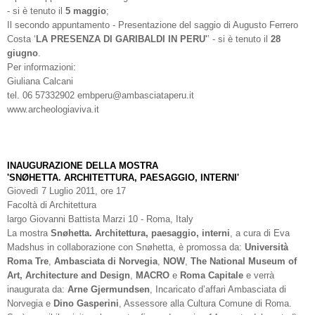
- si è tenuto il
5 maggio
;
Il secondo appuntamento - Presentazione del saggio di Augusto Ferrero
Costa ‘
LA PRESENZA DI GARIBALDI IN PERU'
’ - si è tenuto il
28
giugno
.
Per informazioni:
Giuliana Calcani
tel. 06 57332902 embperu@ambasciataperu.it
www.archeologiaviva.it
INAUGURAZIONE DELLA MOSTRA
'SNØHETTA. ARCHITETTURA, PAESAGGIO, INTERNI'
Giovedì 7 Luglio 2011, ore 17
Facoltà di Architettura
largo Giovanni Battista Marzi 10 - Roma, Italy
La mostra
Snøhetta. Architettura, paesaggio, interni
, a cura di Eva
Madshus in collaborazione con Snøhetta, è promossa da:
Università
Roma Tre
,
Ambasciata di Norvegia
,
NOW
,
The National Museum of
Art, Architecture and Design
,
MACRO
e
Roma Capitale
e verrà
inaugurata da:
Arne Gjermundsen
, Incaricato d’affari Ambasciata di
Norvegia e
Dino Gasperini
, Assessore alla Cultura Comune di Roma.