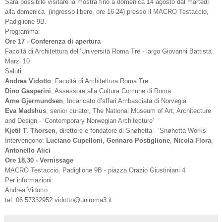
Sarà possibile visitare la mostra fino a domenica 14 agosto dal martedì
alla domenica (ingresso libero, ore 16-24) presso il MACRO Testaccio,
Padiglione 9B.
Programma:
Ore 17 - Conferenza di apertura
Facoltà di Architettura dell’Università Roma Tre - largo Giovanni Battista
Marzi 10
Saluti:
Andrea Vidotto
, Facoltà di Architettura Roma Tre
Dino Gasperini
, Assessore alla Cultura Comune di Roma
Arne Gjermundsen
, Incaricato d’affari Ambasciata di Norvegia
Eva Madshus
, senior curator, The National Museum of Art, Architecture
and Design - ‘Contemporary Norwegian Architecture’
Kjetil T. Thorsen
, direttore e fondatore di Snøhetta - ‘Snøhetta Works’
Intervengono:
Luciano Cupelloni
,
Gennaro Postiglione
,
Nicola Flora
,
Antonello Alici
Ore 18.30 - Vernissage
MACRO Testaccio, Padiglione 9B - piazza Orazio Giustiniani 4
Per informazioni:
Andrea Vidotto
tel. 06 57332952 vidotto@uniroma3.it