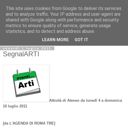
This site uses cookies from Google to deliver its services
Biblio@rti in
and to analyze traffic. Your IP address and user-agent are
shared with Google along with performance and security
metrics to ensure quality of service, generate usage
Il Blog della Biblioteca di Area delle arti per condividere
statistics, and to detect and address abuse.
informazioni iniziative incontri
LEARN MORE
GOT IT
venerdì 1 luglio 2011
SegnalARTI
Attività di Ateneo da lunedì 4 a domenica
10 luglio 2011
[da L'AGENDA DI ROMA TRE]