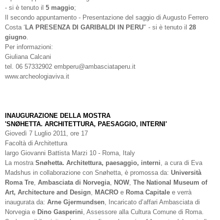
- si è tenuto il
5 maggio
;
Il secondo appuntamento - Presentazione del saggio di Augusto Ferrero
Costa ‘
LA PRESENZA DI GARIBALDI IN PERU'
’ - si è tenuto il
28
giugno
.
Per informazioni:
Giuliana Calcani
tel. 06 57332902 embperu@ambasciataperu.it
www.archeologiaviva.it
INAUGURAZIONE DELLA MOSTRA
'SNØHETTA. ARCHITETTURA, PAESAGGIO, INTERNI'
Giovedì 7 Luglio 2011, ore 17
Facoltà di Architettura
largo Giovanni Battista Marzi 10 - Roma, Italy
La mostra
Snøhetta. Architettura, paesaggio, interni
, a cura di Eva
Madshus in collaborazione con Snøhetta, è promossa da:
Università
Roma Tre
,
Ambasciata di Norvegia
,
NOW
,
The National Museum of
Art, Architecture and Design
,
MACRO
e
Roma Capitale
e verrà
inaugurata da:
Arne Gjermundsen
, Incaricato d’affari Ambasciata di
Norvegia e
Dino Gasperini
, Assessore alla Cultura Comune di Roma.