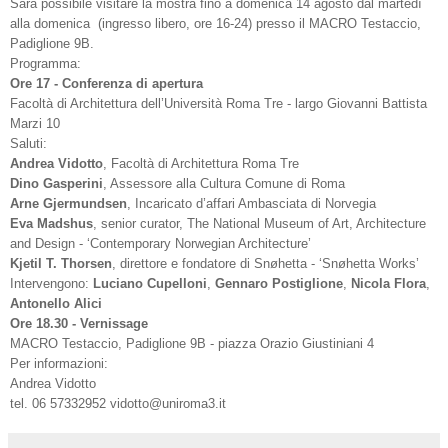
Sarà possibile visitare la mostra fino a domenica 14 agosto dal martedì
alla domenica (ingresso libero, ore 16-24) presso il MACRO Testaccio,
Padiglione 9B.
Programma:
Ore 17 - Conferenza di apertura
Facoltà di Architettura dell’Università Roma Tre - largo Giovanni Battista
Marzi 10
Saluti:
Andrea Vidotto
, Facoltà di Architettura Roma Tre
Dino Gasperini
, Assessore alla Cultura Comune di Roma
Arne Gjermundsen
, Incaricato d’affari Ambasciata di Norvegia
Eva Madshus
, senior curator, The National Museum of Art, Architecture
and Design - ‘Contemporary Norwegian Architecture’
Kjetil T. Thorsen
, direttore e fondatore di Snøhetta - ‘Snøhetta Works’
Intervengono:
Luciano Cupelloni
,
Gennaro Postiglione
,
Nicola Flora
,
Antonello Alici
Ore 18.30 - Vernissage
MACRO Testaccio, Padiglione 9B - piazza Orazio Giustiniani 4
Per informazioni:
Andrea Vidotto
tel. 06 57332952 vidotto@uniroma3.it