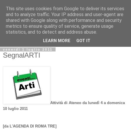
This site uses cookies from Google to deliver its services
Biblio@rti in
and to analyze traffic. Your IP address and user-agent are
shared with Google along with performance and security
metrics to ensure quality of service, generate usage
Il Blog della Biblioteca di Area delle arti per condividere
statistics, and to detect and address abuse.
informazioni iniziative incontri
LEARN MORE
GOT IT
venerdì 1 luglio 2011
SegnalARTI
Attività di Ateneo da lunedì 4 a domenica
10 luglio 2011
[da L'AGENDA DI ROMA TRE]