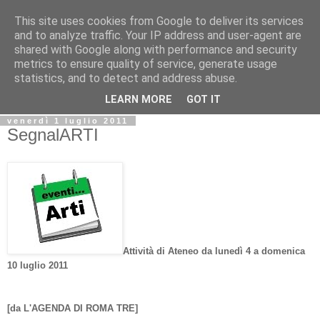
This site uses cookies from Google to deliver its services
Biblio@rti in
and to analyze traffic. Your IP address and user-agent are
shared with Google along with performance and security
metrics to ensure quality of service, generate usage
Il Blog della Biblioteca di Area delle arti per condividere
statistics, and to detect and address abuse.
informazioni iniziative incontri
LEARN MORE
GOT IT
venerdì 1 luglio 2011
SegnalARTI
Attività di Ateneo da lunedì 4 a domenica
10 luglio 2011
[da L'AGENDA DI ROMA TRE]