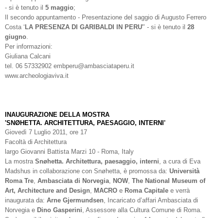
- si è tenuto il
5 maggio
;
Il secondo appuntamento - Presentazione del saggio di Augusto Ferrero
Costa ‘
LA PRESENZA DI GARIBALDI IN PERU'
’ - si è tenuto il
28
giugno
.
Per informazioni:
Giuliana Calcani
tel. 06 57332902 embperu@ambasciataperu.it
www.archeologiaviva.it
INAUGURAZIONE DELLA MOSTRA
'SNØHETTA. ARCHITETTURA, PAESAGGIO, INTERNI'
Giovedì 7 Luglio 2011, ore 17
Facoltà di Architettura
largo Giovanni Battista Marzi 10 - Roma, Italy
La mostra
Snøhetta. Architettura, paesaggio, interni
, a cura di Eva
Madshus in collaborazione con Snøhetta, è promossa da:
Università
Roma Tre
,
Ambasciata di Norvegia
,
NOW
,
The National Museum of
Art, Architecture and Design
,
MACRO
e
Roma Capitale
e verrà
inaugurata da:
Arne Gjermundsen
, Incaricato d’affari Ambasciata di
Norvegia e
Dino Gasperini
, Assessore alla Cultura Comune di Roma.