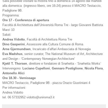
Sarà possibile visitare la mostra fino a domenica 14 agosto dal martedì
alla domenica (ingresso libero, ore 16-24) presso il MACRO Testaccio,
Padiglione 9B.
Programma:
Ore 17 - Conferenza di apertura
Facoltà di Architettura dell’Università Roma Tre - largo Giovanni Battista
Marzi 10
Saluti:
Andrea Vidotto
, Facoltà di Architettura Roma Tre
Dino Gasperini
, Assessore alla Cultura Comune di Roma
Arne Gjermundsen
, Incaricato d’affari Ambasciata di Norvegia
Eva Madshus
, senior curator, The National Museum of Art, Architecture
and Design - ‘Contemporary Norwegian Architecture’
Kjetil T. Thorsen
, direttore e fondatore di Snøhetta - ‘Snøhetta Works’
Intervengono:
Luciano Cupelloni
,
Gennaro Postiglione
,
Nicola Flora
,
Antonello Alici
Ore 18.30 - Vernissage
MACRO Testaccio, Padiglione 9B - piazza Orazio Giustiniani 4
Per informazioni:
Andrea Vidotto
tel. 06 57332952 vidotto@uniroma3.it