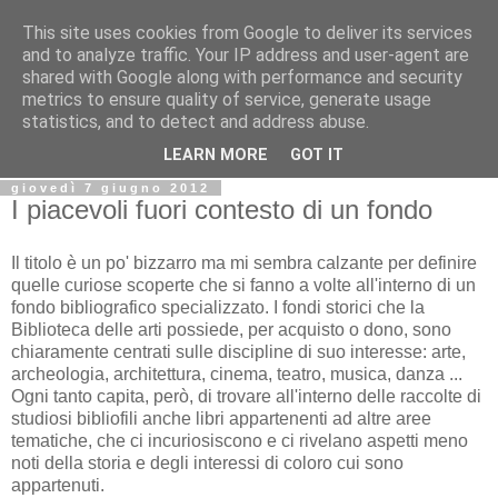
This site uses cookies from Google to deliver its services
Biblio@rti in
and to analyze traffic. Your IP address and user-agent are
shared with Google along with performance and security
metrics to ensure quality of service, generate usage
Il Blog della Biblioteca di Area delle arti per condividere
statistics, and to detect and address abuse.
informazioni iniziative incontri
LEARN MORE
GOT IT
giovedì 7 giugno 2012
I piacevoli fuori contesto di un fondo
Il titolo è un po' bizzarro ma mi sembra calzante per definire
quelle curiose scoperte che si fanno a volte all'interno di un
fondo bibliografico specializzato. I fondi storici che la
Biblioteca delle arti possiede, per acquisto o dono, sono
chiaramente centrati sulle discipline di suo interesse: arte,
archeologia, architettura, cinema, teatro, musica, danza ...
Ogni tanto capita, però, di trovare all'interno delle raccolte di
studiosi bibliofili anche libri appartenenti ad altre aree
tematiche, che ci incuriosiscono e ci rivelano aspetti meno
noti della storia e degli interessi di coloro cui sono
appartenuti.