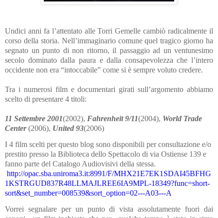
Undici anni fa l’attentato alle Torri Gemelle cambiò radicalmente il
corso della storia. Nell’immaginario comune quel tragico giorno ha
segnato un punto di non ritorno, il passaggio ad un ventunesimo
secolo dominato dalla paura e dalla consapevolezza che l’intero
occidente non era “intoccabile” come si è sempre voluto credere.
Tra i numerosi film e documentari girati sull’argomento abbiamo
scelto di presentare 4 titoli:
11 Settembre 2001
(2002),
Fahrenheit 9/11
(2004),
World Trade
Center
(2006),
United 93
(2006)
I 4 film scelti per questo blog sono disponibili per consultazione e/o
prestito presso la Biblioteca dello Spettacolo di via Ostiense 139 e
fanno parte del Catalogo Audiovisivi della stessa.
http://opac.sba.uniroma3.it:8991/F/MHX21E7EK1SDAI45BFHG
1KSTRGUD837R48LLMAJLREE6IA9MPL-18349?func=short-
sort&set_number=008539&sort_option=02---A03---A
Vorrei segnalare per un punto di vista assolutamente fuori dai