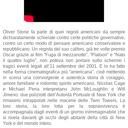
Oliver Stone fa parte di quei registi americani da sempre
dichiaratamente schierate contro certe politiche governative,
contro un certo modo di pensare americano conservatore e
repubblicano. Un regista del suo calibro, già tre volte premio
Oscar grazie ai film “Fuga di mezzanotte”, “Platoon” e “Nato
il quattro luglio”, non poteva non portare sullo schermo i
tragici eventi legati all’11 settembre del 2001. E lo ha fatto
nella forma cinematografica più “americana”, cioè mettendo
in scena una coinvolgente e autentica storia di coraggio,
amore familiare e indomito spirito americano. Nicolas Cage
e Michael Pena interpretano John McLoughlin e Will
Jimeno: due poliziotti dell’Autorità Portuale di New York che
rimasero intrappolati nelle macerie delle Twin Towers. La
loro storia, la loro lotta per la sopravvivenza è
accompagnata dagli eventi di un giorno inimmaginabile che
si rivela davanti gli occhi degli abitanti della città di New
York e del mondo intero.