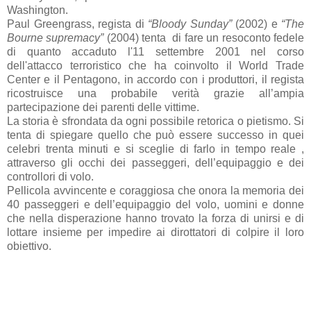
Washington.
Paul Greengrass, regista di
“Bloody Sunday”
(2002)
e
“The
Bourne supremacy”
(2004) tenta
di fare un resoconto fedele
di quanto accaduto l'11 settembre 2001 nel corso
dell'attacco terroristico che ha coinvolto il World Trade
Center e il Pentagono, in accordo con i produttori, il regista
ricostruisce una probabile verità grazie all’ampia
partecipazione dei parenti delle vittime.
La storia è sfrondata da ogni possibile retorica o pietismo. Si
tenta di spiegare quello che può essere successo in quei
celebri trenta minuti e si sceglie di farlo in tempo reale ,
attraverso gli occhi dei passeggeri, dell’equipaggio e dei
controllori di volo.
Pellicola avvincente e coraggiosa che onora la memoria dei
40 passeggeri e dell’equipaggio del volo, uomini e donne
che nella disperazione hanno trovato la forza di unirsi e di
lottare insieme per impedire ai dirottatori di colpire il loro
obiettivo.