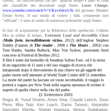
canoni,
un film-inchiesta che per
qualche tempo è stato in cima
alle classifiche dei download negli States
Loose Change
,
www.youtube.com/watch?v=UKyc4xkwL9s
del giovane filmaker
Dylan Avery
. Il suo modo di vedere i fatti, certamente non
"ufficiale", è stato al centro di numerose polemiche negli States.
In fase di acquisizione per la Biblioteca dello spettacolo, l’ultimo
film in ordine di tempo,
Extremely Loud and Incredibly Close
(
Molto forte, incredibilmente vicino,
2012) dell’inglese Stephen
Daldry (l’autore di
The reader
, 2008
e
The Hours
, 2002)
con
Tom Hanks, Sandra Bullock, Max Von Sydow, presentato fuori
concorso al Festival di Berlino 2012.
Il film è tratto dal bestseller di Jonathan Safran Foer,
ed è la storia
di un ragazzino di 11 anni e del suo viaggio di ricerca che
intraprende dopo il ritrovamento di una chiave tra gli oggetti del
padre morto nell’attentato al World Trade Center dell’11 settembre.
La morte del padre ha lasciato un vuoto incolmabile, il viaggio lo
porterà a vagare per New York nella segreta speranza di svelare il
segreto di quella chiave nella vita del padre.
11 Settembre 2001
Regia di: Yusuf Shahin, Amos Gitai, Claude Leloch, Sean
Penn, Mira Nair, Ken Loach, Danis Tanovic, Alejandro
González Iñárritu, Shohei Imamura, Idrissa Ouédraogo,