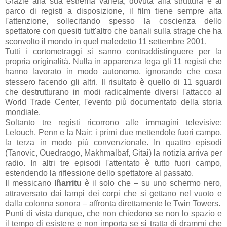
Grazie alla sua estrema varietà, dovuta alla struttura e al
parco di registi a disposizione, il film tiene sempre alta
l'attenzione, sollecitando spesso la coscienza dello
spettatore con quesiti tutt'altro che banali sulla strage che ha
sconvolto il mondo in quel maledetto 11 settembre 2001.
Tutti i cortometraggi si sanno contraddistinguere per la
propria originalità. Nulla in apparenza lega gli 11 registi che
hanno lavorato in modo autonomo, ignorando che cosa
stessero facendo gli altri. Il risultato è quello di 11 sguardi
che destrutturano in modi radicalmente diversi l'attacco al
World Trade Center, l'evento più documentato della storia
mondiale.
Soltanto tre registi ricorrono alle immagini televisive:
Lelouch, Penn e
la Nair
; i primi due mettendole fuori campo,
la terza in modo più convenzionale. In quattro episodi
(Tanovic, Ouedraogo, Makhmalbaf, Gitai) la notizia arriva per
radio. In altri tre episodi l'attentato è tutto fuori campo,
estendendo la riflessione dello spettatore al passato.
Il messicano
Iñarritu
è il solo che – su uno schermo nero,
attraversato dai lampi dei corpi che si gettano nel vuoto e
dalla colonna sonora – affronta direttamente le Twin Towers.
Punti di vista dunque, che non chiedono se non lo spazio e
il tempo di esistere e non importa se si tratta di drammi che