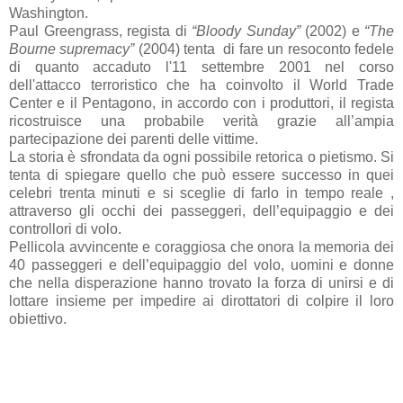
Washington.
Paul Greengrass, regista di
“Bloody Sunday”
(2002)
e
“The
Bourne supremacy”
(2004) tenta
di fare un resoconto fedele
di quanto accaduto l'11 settembre 2001 nel corso
dell'attacco terroristico che ha coinvolto il World Trade
Center e il Pentagono, in accordo con i produttori, il regista
ricostruisce una probabile verità grazie all’ampia
partecipazione dei parenti delle vittime.
La storia è sfrondata da ogni possibile retorica o pietismo. Si
tenta di spiegare quello che può essere successo in quei
celebri trenta minuti e si sceglie di farlo in tempo reale ,
attraverso gli occhi dei passeggeri, dell’equipaggio e dei
controllori di volo.
Pellicola avvincente e coraggiosa che onora la memoria dei
40 passeggeri e dell’equipaggio del volo, uomini e donne
che nella disperazione hanno trovato la forza di unirsi e di
lottare insieme per impedire ai dirottatori di colpire il loro
obiettivo.