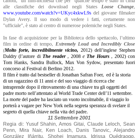
canoni,
un film-inchiesta che per
qualche tempo è stato in cima
alle classifiche dei download negli States
Loose Change
,
www.youtube.com/watch?v=UKyc4xkwL9s
del giovane filmaker
Dylan Avery
. Il suo modo di vedere i fatti, certamente non
"ufficiale", è stato al centro di numerose polemiche negli States.
In fase di acquisizione per la Biblioteca dello spettacolo, l’ultimo
film in ordine di tempo,
Extremely Loud and Incredibly Close
(
Molto forte, incredibilmente vicino,
2012) dell’inglese Stephen
Daldry (l’autore di
The reader
, 2008
e
The Hours
, 2002)
con
Tom Hanks, Sandra Bullock, Max Von Sydow, presentato fuori
concorso al Festival di Berlino 2012.
Il film è tratto dal bestseller di Jonathan Safran Foer,
ed è la storia
di un ragazzino di 11 anni e del suo viaggio di ricerca che
intraprende dopo il ritrovamento di una chiave tra gli oggetti del
padre morto nell’attentato al World Trade Center dell’11 settembre.
La morte del padre ha lasciato un vuoto incolmabile, il viaggio lo
porterà a vagare per New York nella segreta speranza di svelare il
segreto di quella chiave nella vita del padre.
11 Settembre 2001
Regia di: Yusuf Shahin, Amos Gitai, Claude Leloch, Sean
Penn, Mira Nair, Ken Loach, Danis Tanovic, Alejandro
González Iñárritu, Shohei Imamura, Idrissa Ouédraogo,