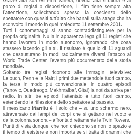
Grazie alla sua estrema varietà, dovuta alla struttura e al
parco di registi a disposizione, il film tiene sempre alta
l'attenzione, sollecitando spesso la coscienza dello
spettatore con quesiti tutt'altro che banali sulla strage che ha
sconvolto il mondo in quel maledetto 11 settembre 2001.
Tutti i cortometraggi si sanno contraddistinguere per la
propria originalità. Nulla in apparenza lega gli 11 registi che
hanno lavorato in modo autonomo, ignorando che cosa
stessero facendo gli altri. Il risultato è quello di 11 sguardi
che destrutturano in modi radicalmente diversi l'attacco al
World Trade Center, l'evento più documentato della storia
mondiale.
Soltanto tre registi ricorrono alle immagini televisive:
Lelouch, Penn e
la Nair
; i primi due mettendole fuori campo,
la terza in modo più convenzionale. In quattro episodi
(Tanovic, Ouedraogo, Makhmalbaf, Gitai) la notizia arriva per
radio. In altri tre episodi l'attentato è tutto fuori campo,
estendendo la riflessione dello spettatore al passato.
Il messicano
Iñarritu
è il solo che – su uno schermo nero,
attraversato dai lampi dei corpi che si gettano nel vuoto e
dalla colonna sonora – affronta direttamente le Twin Towers.
Punti di vista dunque, che non chiedono se non lo spazio e
il tempo di esistere e non importa se si tratta di drammi che