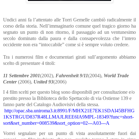
Undici anni fa l’attentato alle Torri Gemelle cambiò radicalmente il
corso della storia. Nell’immaginario comune quel tragico giorno ha
segnato un punto di non ritorno, il passaggio ad un ventunesimo
secolo dominato dalla paura e dalla consapevolezza che l’intero
occidente non era “intoccabile” come si è sempre voluto credere.
Tra i numerosi film e documentari girati sull’argomento abbiamo
scelto di presentare 4 titoli:
11 Settembre 2001
(2002),
Fahrenheit 9/11
(2004),
World Trade
Center
(2006),
United 93
(2006)
I 4 film scelti per questo blog sono disponibili per consultazione e/o
prestito presso la Biblioteca dello Spettacolo di via Ostiense 139 e
fanno parte del Catalogo Audiovisivi della stessa.
http://opac.sba.uniroma3.it:8991/F/MHX21E7EK1SDAI45BFHG
1KSTRGUD837R48LLMAJLREE6IA9MPL-18349?func=short-
sort&set_number=008539&sort_option=02---A03---A
Vorrei segnalare per un punto di vista assolutamente fuori dai