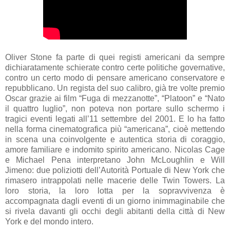
Oliver Stone fa parte di quei registi americani da sempre
dichiaratamente schierate contro certe politiche governative,
contro un certo modo di pensare americano conservatore e
repubblicano. Un regista del suo calibro, già tre volte premio
Oscar grazie ai film “Fuga di mezzanotte”, “Platoon” e “Nato
il quattro luglio”, non poteva non portare sullo schermo i
tragici eventi legati all’11 settembre del 2001. E lo ha fatto
nella forma cinematografica più “americana”, cioè mettendo
in scena una coinvolgente e autentica storia di coraggio,
amore familiare e indomito spirito americano. Nicolas Cage
e Michael Pena interpretano John McLoughlin e Will
Jimeno: due poliziotti dell’Autorità Portuale di New York che
rimasero intrappolati nelle macerie delle Twin Towers. La
loro storia, la loro lotta per la sopravvivenza è
accompagnata dagli eventi di un giorno inimmaginabile che
si rivela davanti gli occhi degli abitanti della città di New
York e del mondo intero.