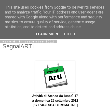
This site uses cookies from Google to deliver its services
Biblio@rti in
and to analyze traffic. Your IP address and user-agent are
shared with Google along with performance and security
metrics to ensure quality of service, generate usage
Il Blog della Biblioteca di Area delle arti per condividere
statistics, and to detect and address abuse.
informazioni iniziative incontri
LEARN MORE
GOT IT
venerdì 14 settembre 2012
SegnalARTI
Attività di Ateneo da lunedì 17
a domenica 23 settembre 2012
[da
L'AGENDA DI ROMA TRE]