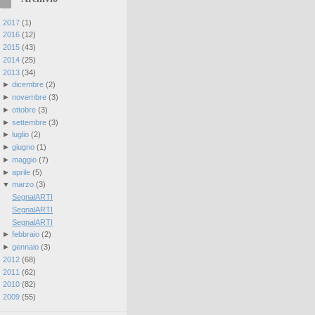
►
2017
(
1
)
►
2016
(
12
)
►
2015
(
43
)
►
2014
(
25
)
▼
2013
(
34
)
►
dicembre
(
2
)
►
novembre
(
3
)
►
ottobre
(
3
)
►
settembre
(
3
)
►
luglio
(
2
)
►
giugno
(
1
)
►
maggio
(
7
)
►
aprile
(
5
)
▼
marzo
(
3
)
SegnalARTI
SegnalARTI
SegnalARTI
►
febbraio
(
2
)
►
gennaio
(
3
)
►
2012
(
68
)
►
2011
(
62
)
►
2010
(
82
)
►
2009
(
55
)