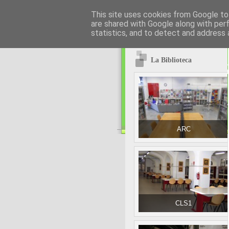
This site uses cookies from Google to 
are shared with Google along with per
statistics, and to detect and address 
La Biblioteca
ARC
CLS1