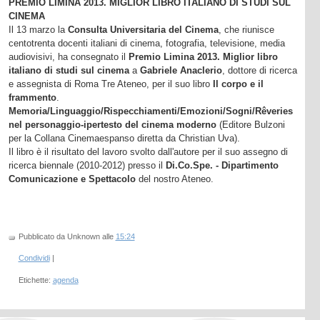
PREMIO LIMINA 2013. MIGLIOR LIBRO ITALIANO DI STUDI SUL
CINEMA
Il 13 marzo la
Consulta Universitaria del Cinema
, che riunisce
centotrenta docenti italiani di cinema, fotografia, televisione, media
audiovisivi, ha consegnato il
Premio Limina 2013. Miglior libro
italiano di studi sul cinema
a
Gabriele Anaclerio
, dottore di ricerca
e assegnista di Roma Tre Ateneo, per il suo libro
Il corpo e il
frammento
.
Memoria/Linguaggio/Rispecchiamenti/Emozioni/Sogni/Rêveries
nel personaggio-ipertesto del cinema moderno
(Editore Bulzoni
per la Collana Cinemaespanso diretta da Christian Uva).
Il libro è il risultato del lavoro svolto dall'autore per il suo assegno di
ricerca biennale (2010-2012) presso il
Di.Co.Spe. - Dipartimento
Comunicazione e Spettacolo
del nostro Ateneo.
Pubblicato da Unknown
alle
15:24
Condividi
|
Etichette:
agenda