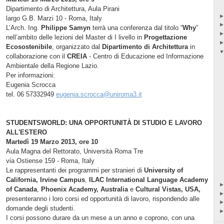
Dipartimento di Architettura, Aula Pirani
largo G.B. Marzi 10 - Roma, Italy
L’Arch. Ing.
Philippe Samyn
terrà una conferenza dal titolo “
Why
”
nell’ambito delle lezioni del Master di I livello in
Progettazione
Ecosostenibile
, organizzato dal
Dipartimento di Architettura
in
collaborazione con il
CREIA
- Centro di Educazione ed Informazione
Ambientale della Regione Lazio.
Per informazioni:
Eugenia Scrocca
tel. 06 57332949
eugenia.scrocca@uniroma3.it
STUDENTSWORLD: UNA OPPORTUNITÀ DI STUDIO E LAVORO
ALL'ESTERO
Martedì 19 Marzo 2013, ore 10
Aula Magna del Rettorato, Università Roma Tre
via Ostiense 159 - Roma, Italy
Le rappresentanti dei programmi per stranieri di
University of
California, Irvine Campus
,
ILAC International Language Academy
of Canada
,
Phoenix Academy, Australia
e
Cultural Vistas, USA,
presenteranno i loro corsi ed opportunità di lavoro, rispondendo alle
domande degli studenti.
I corsi possono durare da un mese a un anno e coprono, con una