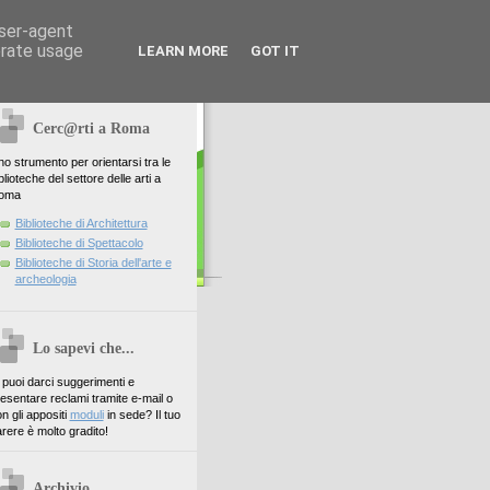
user-agent
erate usage
LEARN MORE
GOT IT
Cerc@rti a Roma
o strumento per orientarsi tra le
blioteche del settore delle arti a
oma
Biblioteche di Architettura
Biblioteche di Spettacolo
Biblioteche di Storia dell'arte e
archeologia
Lo sapevi che...
. puoi darci suggerimenti e
esentare reclami tramite e-mail o
n gli appositi
moduli
in sede? Il tuo
rere è molto gradito!
Archivio