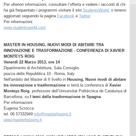
Per ulteriori informazioni, consultare l’offerta e vedere i racconti di chi
ha già frequentato i programmi visitare il sito
StudentsWorld
, o tenersi
aggiornati seguendo la pagina
Facebook
e
Twitter
.
Per informazioni:
www.studentsworld.com
MASTER IN HOUSING. NUOVI MODI DI ABITARE TRA
INNOVAZIONE E TRASFORMAZIONE - CONFERENZA DI XAVIER
MONTEYS ROIG
Venerdì 22 Marzo 2013, ore 14
Dipartimento di Architettura, Sala Consiglio
piazza della Repubblica 10 - Roma, Italy
Nell'ambito del Master di II livello in
Housing. Nuovi modi di abitare
tra innovazione e trasformazione
si terrà la conferenza di
Xavier
Monteys Roig
, professore dell’Universitat Politècnica de Catalunya di
Barcellona, su
I temi della trasformazione in Spagna
.
Per informazioni:
Eugenia Scrocca
tel. 06 57332949
info@masterhusing.it
www.masterhousing.it