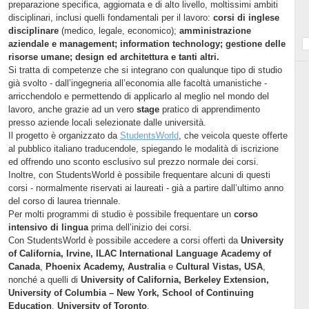
preparazione specifica, aggiornata e di alto livello, moltissimi ambiti
disciplinari, inclusi quelli fondamentali per il lavoro:
corsi di inglese
disciplinare
(medico, legale, economico);
amministrazione
aziendale e management;
information technology; gestione delle
risorse umane; design ed architettura e tanti altri.
Si tratta di competenze che si integrano con qualunque tipo di studio
già svolto - dall’ingegneria all’economia alle facoltà umanistiche -
arricchendolo e permettendo di applicarlo al meglio nel mondo del
lavoro, anche grazie ad un vero
stage
pratico di apprendimento
presso aziende locali selezionate dalle università.
Il progetto è organizzato da
StudentsWorld
, che veicola queste offerte
al pubblico italiano traducendole, spiegando le modalità di iscrizione
ed offrendo uno sconto esclusivo sul prezzo normale dei corsi.
Inoltre, con StudentsWorld è possibile frequentare alcuni di questi
corsi - normalmente riservati ai laureati - già a partire dall’ultimo anno
del corso di laurea triennale.
Per molti programmi di studio è possibile frequentare un
corso
intensivo di lingua
prima dell’inizio dei corsi.
Con StudentsWorld è possibile accedere a corsi offerti da
University
of California,
Irvine,
ILAC International Language Academy of
Canada
,
Phoenix Academy, Australia
e
Cultural Vistas, USA
,
nonché a quelli di
University of California, Berkeley Extension,
University of Columbia – New York, School of Continuing
Education
,
University of Toronto
.