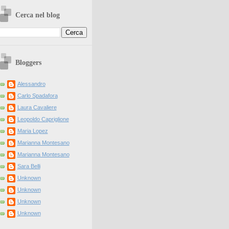
Cerca nel blog
Bloggers
Alessandro
Carlo Spadafora
Laura Cavaliere
Leopoldo Capriglione
Maria Lopez
Marianna Montesano
Marianna Montesano
Sara Belli
Unknown
Unknown
Unknown
Unknown