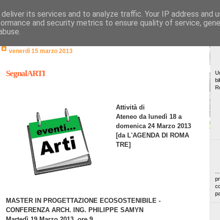
deliver its services and to analyze traffic. Your IP address and 
formance and security metrics to ensure quality of service, gen
abuse.
venerdì 15 marzo 2013
SegnalARTI
Un
bi
R
Attività di
Ateneo da lunedì 18 a
domenica 24 Marzo 2013
[da
L'AGENDA DI ROMA
TRE]
..
pr
co
pa
MASTER IN PROGETTAZIONE ECOSOSTENIBILE -
CONFERENZA ARCH. ING. PHILIPPE SAMYN
Martedì 19 Marzo 2013, ore 9