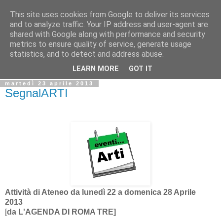
This site uses cookies from Google to deliver its services
Biblio@rti in
and to analyze traffic. Your IP address and user-agent are
shared with Google along with performance and security
metrics to ensure quality of service, generate usage
Il Blog della Biblioteca di Area delle arti per condividere
statistics, and to detect and address abuse.
informazioni iniziative incontri
LEARN MORE
GOT IT
martedì 23 aprile 2013
SegnalARTI
Attività di Ateneo da lunedì
22
a domenica
28 Aprile
2013
[
da
L'AGENDA DI ROMA TRE]