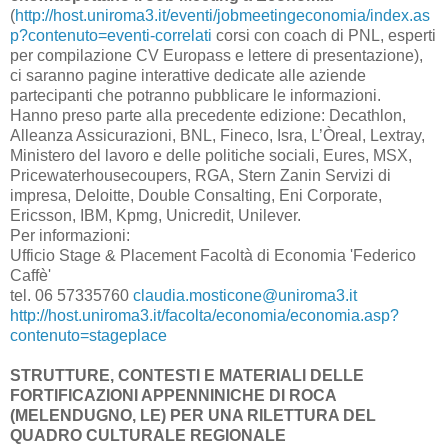
(
http://host.uniroma3.it/eventi/jobmeetingeconomia/index.as
p?contenuto=eventi-correlati
corsi con coach di PNL, esperti
per compilazione CV Europass e lettere di presentazione),
ci saranno pagine interattive dedicate alle aziende
partecipanti che potranno pubblicare le informazioni.
Hanno preso parte alla precedente edizione: Decathlon,
Alleanza Assicurazioni, BNL, Fineco, Isra, L’Òreal, Lextray,
Ministero del lavoro e delle politiche sociali, Eures, MSX,
Pricewaterhousecoupers, RGA, Stern Zanin Servizi di
impresa, Deloitte, Double Consalting, Eni Corporate,
Ericsson, IBM, Kpmg, Unicredit, Unilever.
Per informazioni:
Ufficio Stage & Placement Facoltà di Economia 'Federico
Caffè'
tel. 06 57335760
claudia.mosticone@uniroma3.it
http://host.uniroma3.it/facolta/economia/economia.asp?
contenuto=stageplace
STRUTTURE, CONTESTI E MATERIALI DELLE
FORTIFICAZIONI APPENNINICHE DI ROCA
(MELENDUGNO, LE) PER UNA RILETTURA DEL
QUADRO CULTURALE REGIONALE