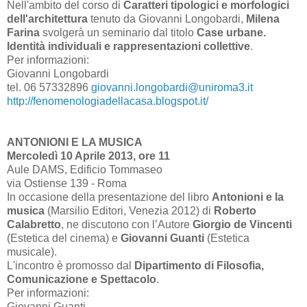
Nell'ambito del corso di
Caratteri tipologici e morfologici
dell'architettura
tenuto da Giovanni Longobardi,
Milena
Farina
svolgerà un seminario dal titolo
Case urbane.
Identità individuali e rappresentazioni collettive
.
Per informazioni:
Giovanni Longobardi
tel. 06 57332896
giovanni.longobardi@uniroma3.it
http://fenomenologiadellacasa.blogspot.it/
ANTONIONI E LA MUSICA
Mercoledì 10 Aprile 2013, ore 11
Aule DAMS, Edificio Tommaseo
via Ostiense 139 - Roma
In occasione della presentazione del libro
Antonioni e la
musica
(Marsilio Editori, Venezia 2012) di
Roberto
Calabretto
, ne discutono con l’Autore
Giorgio de Vincenti
(Estetica del cinema) e
Giovanni Guanti
(Estetica
musicale).
L'incontro è promosso dal
Dipartimento di Filosofia,
Comunicazione e Spettacolo
.
Per informazioni:
Giovanni Guanti