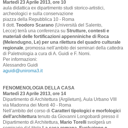
Martedì 23 Aprile 2013, ore 10
aula didattica ex dipartimento studi storico-artistici,
archeologici e sulla conservazione
piazza della Repubblica 10 - Roma
Il dott.
Teodoro Scarano
(Università del Salento,
Lecce) terrà una conferenza su
Strutture, contesti e
materiali delle fortificazioni appenniniche di Roca
(Melendugno, Le) per una rilettura del quadro culturale
regionale
, promossa nell'ambito dei seminari della cattedra
di Paletnologia a cura di A. Guidi e F. Nomi.
Per informazioni:
Alessandro Guidi
aguidi@uniroma3.it
FENOMENOLOGIA DELLA CASA
Martedì 23 Aprile 2013, ore 14
Dipartimento di Architettura (Argiletum), Aula Urbano VIII
via Madonna dei Monti 40 - Roma
Nell'ambito del corso di
Caratteri tipologici e morfologici
dell'architettura
tenuto da Giovanni Longobardi presso il
Dipartimento di Architettura,
Mario Torelli
svolgerà un
seminario dal titolo
La casa romana. Evoluzione e