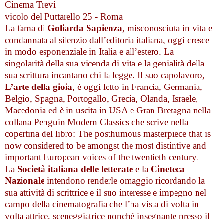
Cinema Trevi
vicolo del Puttarello 25 - Roma
La fama di
Goliarda Sapienza
, misconosciuta in vita e
condannata al silenzio dall’editoria italiana, oggi cresce
in modo esponenziale in Italia e all’estero. La
singolarità della sua vicenda di vita e la genialità della
sua scrittura incantano chi la legge. Il suo capolavoro,
L’arte della gioia
, è oggi letto in Francia, Germania,
Belgio, Spagna, Portogallo, Grecia, Olanda, Israele,
Macedonia ed è in uscita in USA e Gran Bretagna nella
collana Penguin Modern Classics che scrive nella
copertina del libro: The posthumous masterpiece that is
now considered to be amongst the most distintive and
important European voices of the twentieth century.
La
Società italiana delle letterate
e la
Cineteca
Nazionale
intendono renderle omaggio ricordando la
sua attività di scrittrice e il suo interesse e impegno nel
campo della cinematografia che l’ha vista di volta in
volta attrice, sceneggiatrice nonché insegnante presso il