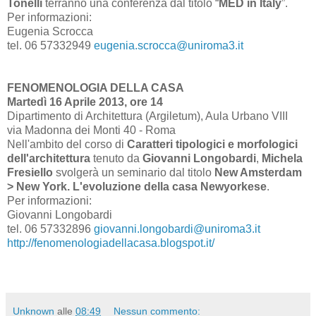
Tonelli
terranno una conferenza dal titolo “
MED in Italy
”.
Per informazioni:
Eugenia Scrocca
tel. 06 57332949
eugenia.scrocca@uniroma3.it
FENOMENOLOGIA DELLA CASA
Martedì 16 Aprile 2013, ore 14
Dipartimento di Architettura (Argiletum), Aula Urbano VIII
via Madonna dei Monti 40 - Roma
Nell'ambito del corso di
Caratteri tipologici e morfologici
dell'architettura
tenuto da
Giovanni Longobardi
,
Michela
Fresiello
svolgerà un seminario dal titolo
New Amsterdam
> New York. L'evoluzione della casa Newyorkese
.
Per informazioni:
Giovanni Longobardi
tel. 06 57332896
giovanni.longobardi@uniroma3.it
http://fenomenologiadellacasa.blogspot.it/
Unknown
alle
08:49
Nessun commento: