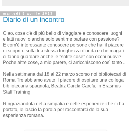
martedì 9 aprile 2013
Diario di un incontro
Ciao, cosa c'è di più bello di viaggiare e conoscere luoghi
e fatti nuovi o anche solo sentirne parlare con passione?
E com'è interessante conoscere persone che hai il piacere
di scoprire sulla tua stessa lunghezza d'onda e che magari
ci fanno guardare anche le "solite cose" con occhi nuovi?
Poche altre cose, a mio parere, ci arricchiscono così tanto ...
Nella settimana dal 18 al 22 marzo scorso noi bibliotecari di
Roma Tre abbiamo avuto il piacere di ospitare una collega
bibliotecaria spagnola, Beatriz Garc
Garc
in Erasmus
ía
ía,
Staff Training.
Ringraziandola della simpatia e delle esperienze che ci ha
portato, le lascio la parola per raccontarci della sua
esperienza romana.