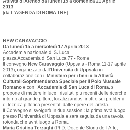
Attività di Ateneo da lunedì
15
a domenica
21 Aprile
2013
[
da
L'AGENDA DI ROMA TRE]
NEW CARAVAGGIO
Da lunedì 15 a mercoledì 17 Aprile 2013
Accademia nazionale di S. Luca
piazza Accademia di San Luca 77 - Roma
Il convegno
New Caravaggio
(Uppsala - Roma 11-17 aprile
2013), organizzato dall'
Università di Uppsala
in
collaborazione con il
Ministero per i beni e le Attività
Culturali-Soprintendenza Speciale per il Polo Museale
Romano
e con l'
Accademia di San Luca di Roma
, si
propone di mettere in luce i risultati più recenti delle ricerche
intorno al grande pittore, focalizzandosi inoltre sui problemi
di tecnica pittorica presentati dalle opere dell'artista.
Il Convegno si svolgerà in due sessioni: la prima avrà luogo
presso l'Università di Uppsala e sarà seguita da una tavola
rotonda che avrà luogo a Roma.
Maria Cristina Terzaghi
(PhD, Docente Storia dell´Arte,