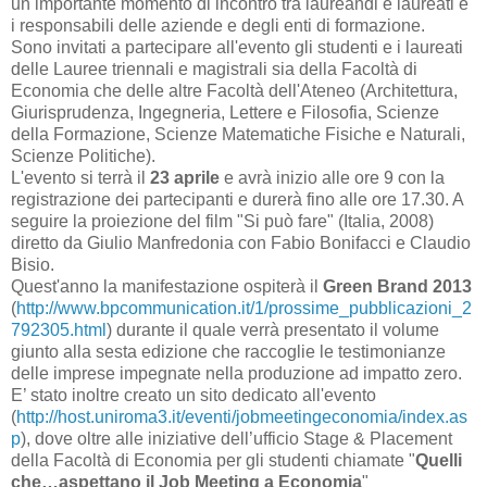
un importante momento di incontro tra laureandi e laureati e
i responsabili delle aziende e degli enti di formazione.
Sono invitati a partecipare all'evento gli studenti e i laureati
delle Lauree triennali e magistrali sia della Facoltà di
Economia che delle altre Facoltà dell'Ateneo (Architettura,
Giurisprudenza, Ingegneria, Lettere e Filosofia, Scienze
della Formazione, Scienze Matematiche Fisiche e Naturali,
Scienze Politiche).
L'evento si terrà il
23 aprile
e avrà inizio alle ore 9 con la
registrazione dei partecipanti e durerà fino alle ore 17.30. A
seguire la proiezione del film "Si può fare" (Italia, 2008)
diretto da Giulio Manfredonia con Fabio Bonifacci e Claudio
Bisio.
Quest'anno la manifestazione ospiterà il
Green Brand 2013
(
http://www.bpcommunication.it/1/prossime_pubblicazioni_2
792305.html
) durante il quale verrà presentato il volume
giunto alla sesta edizione che raccoglie le testimonianze
delle imprese impegnate nella produzione ad impatto zero.
E’ stato inoltre creato un sito dedicato all'evento
(
http://host.uniroma3.it/eventi/jobmeetingeconomia/index.as
p
), dove oltre alle iniziative dell’ufficio Stage & Placement
della Facoltà di Economia per gli studenti chiamate "
Quelli
che…aspettano il Job Meeting a Economia
"