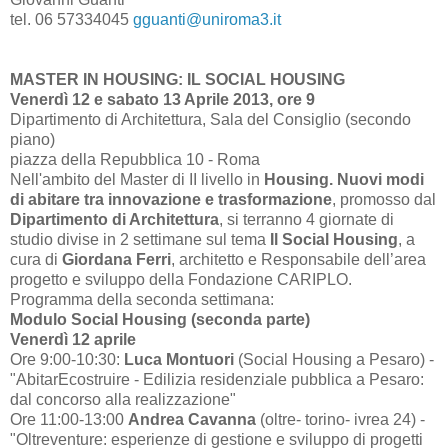
tel. 06 57334045
gguanti@uniroma3.it
MASTER IN HOUSING: IL SOCIAL HOUSING
Venerdì 12 e sabato 13 Aprile 2013, ore 9
Dipartimento di Architettura, Sala del Consiglio (secondo
piano)
piazza della Repubblica 10 - Roma
Nell'ambito del Master di II livello in
Housing. Nuovi modi
di abitare tra innovazione e trasformazione
, promosso dal
Dipartimento di Architettura
, si terranno 4 giornate di
studio divise in 2 settimane sul tema
Il Social Housing
, a
cura di
Giordana Ferri
, architetto e Responsabile dell’area
progetto e sviluppo della Fondazione CARIPLO.
Programma della seconda settimana:
Modulo Social Housing (seconda parte)
Venerdì 12 aprile
Ore 9:00-10:30:
Luca Montuori
(Social Housing a Pesaro) -
"AbitarEcostruire - Edilizia residenziale pubblica a Pesaro:
dal concorso alla realizzazione"
Ore 11:00-13:00
Andrea Cavanna
(oltre- torino- ivrea 24) -
"Oltreventure: esperienze di gestione e sviluppo di progetti