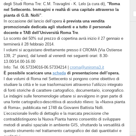
degli Studi Roma Tre: C.M. Travaglini - K. Lelo (a cura di),
"Roma
nel Settecento. Immagini e realtà di una capitale attraverso la
pianta di G.B. Nolli"
.
In occasione del lancio dell’opera
è prevista una vendita
promozionale dedicata agli studenti e a tutto il personale
docente e TAB dell’Università Roma Tre
.
Lo sconto del 50% sul prezzo di copertina avrà inizio il 27 gennaio e
terminerà il 28 febbraio 2014.
I volumi si acquistano direttamente presso il CROMA (Via Ostiense
139, 2° piano), dal lunedì al venerdì nei seguenti orari: 8.30-
13.00/14.00-16.00
Info: Tel. 06.57334016-06.57334214 |
croma@uniroma3.it
È possibile scaricare una
scheda
di presentazione dell’opera.
I due volumi di Roma nel Settecento si pongono come obiettivo di
studiare la città e le sue trasformazioni attraverso l’utilizzo integrato
di fonti storiche di carattere cartografico, documentario, iconografico.
Le indagini sulle fenomenologie urbane si avvalgono in gran parte di
una fonte cartografico-descrittiva di assoluto rilievo: la «Nuova pianta
di Roma», pubblicata nel 1748 da Giovanni Battista Nolli.
L’eccezionale livello di dettaglio e la marcata precisione che
contraddistinguono la Nuova Pianta hanno consentito di sviluppare
metodi di analisi spaziale in ambiente GIS, sfruttando la versatilità di
questo strumento nel trattamento cartografico dei dati quantitativi e