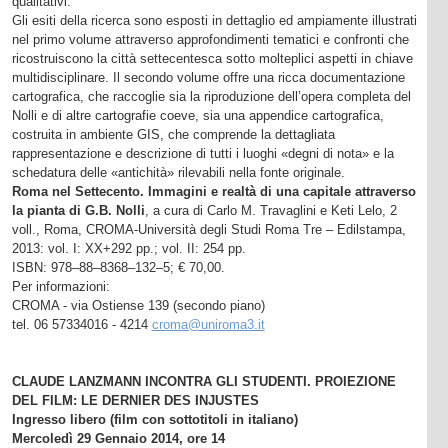
qualitativi.
Gli esiti della ricerca sono esposti in dettaglio ed ampiamente illustrati
nel primo volume attraverso approfondimenti tematici e confronti che
ricostruiscono la città settecentesca sotto molteplici aspetti in chiave
multidisciplinare. Il secondo volume offre una ricca documentazione
cartografica, che raccoglie sia la riproduzione dell’opera completa del
Nolli e di altre cartografie coeve, sia una appendice cartografica,
costruita in ambiente GIS, che comprende la dettagliata
rappresentazione e descrizione di tutti i luoghi «degni di nota» e la
schedatura delle «antichità» rilevabili nella fonte originale.
Roma nel Settecento. Immagini e realtà di una capitale attraverso
la pianta di G.B. Nolli
, a cura di Carlo M. Travaglini e Keti Lelo, 2
voll., Roma, CROMA-Università degli Studi Roma Tre – Edilstampa,
2013: vol. I: XX+292 pp.; vol. II: 254 pp.
ISBN: 978–88–8368–132–5; € 70,00.
Per informazioni:
CROMA - via Ostiense 139 (secondo piano)
tel. 06 57334016 - 4214
croma@uniroma3.it
CLAUDE LANZMANN INCONTRA GLI STUDENTI. PROIEZIONE
DEL FILM: LE DERNIER DES INJUSTES
Ingresso libero (film con sottotitoli in italiano)
Mercoledì 29 Gennaio 2014, ore 14