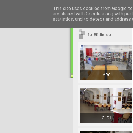
This site uses cookies from Google to 
are shared with Google along with per
statistics, and to detect and address 
La Biblioteca
ARC
CLS1