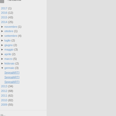
►
2017
(
1
)
►
2016
(
12
)
►
2015
(
43
)
▼
2014
(
25
)
►
novembre
(
1
)
►
ottobre
(
1
)
►
settembre
(
4
)
►
luglio
(
2
)
►
giugno
(
2
)
►
maggio
(
3
)
►
aprile
(
2
)
►
marzo
(
5
)
►
febbraio
(
2
)
▼
gennaio
(
3
)
SegnalARTI
SegnalARTI
SegnalARTI
►
2013
(
34
)
►
2012
(
68
)
►
2011
(
62
)
►
2010
(
82
)
►
2009
(
55
)