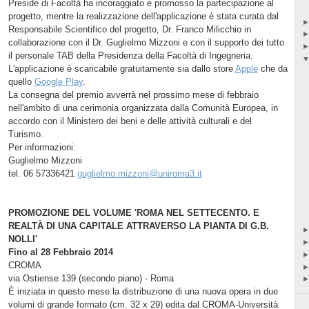
Preside di Facoltà ha incoraggiato e promosso la partecipazione al
progetto, mentre la realizzazione dell'applicazione è stata curata dal
Responsabile Scientifico del progetto, Dr. Franco Milicchio in
collaborazione con il Dr. Guglielmo Mizzoni e con il supporto dei tutto
il personale TAB della Presidenza della Facoltà di Ingegneria.
L'applicazione è scaricabile gratuitamente sia dallo store
Apple
che da
quello
Google Play
.
La consegna del premio avverrà nel prossimo mese di febbraio
nell'ambito di una cerimonia organizzata dalla Comunità Europea, in
accordo con il Ministero dei beni e delle attività culturali e del
Turismo.
Per informazioni:
Guglielmo Mizzoni
tel. 06 57336421
guglielmo.mizzoni@uniroma3.it
PROMOZIONE DEL VOLUME 'ROMA NEL SETTECENTO. E
REALTÀ DI UNA CAPITALE ATTRAVERSO LA PIANTA DI G.B.
NOLLI'
Fino al 28 Febbraio 2014
CROMA
via Ostiense 139 (secondo piano) - Roma
È iniziata in questo mese la distribuzione di una nuova opera in due
volumi di grande formato (cm. 32 x 29) edita dal CROMA-Università