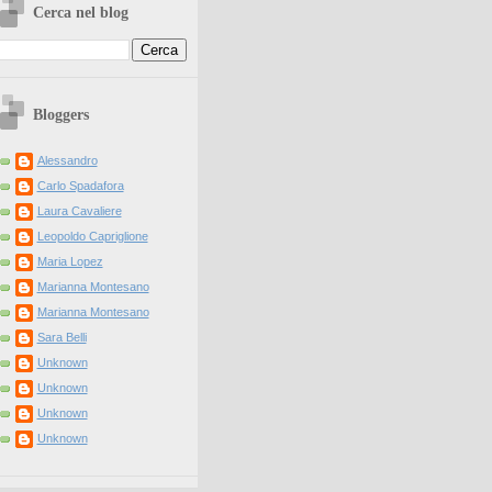
Cerca nel blog
Bloggers
Alessandro
Carlo Spadafora
Laura Cavaliere
Leopoldo Capriglione
Maria Lopez
Marianna Montesano
Marianna Montesano
Sara Belli
Unknown
Unknown
Unknown
Unknown