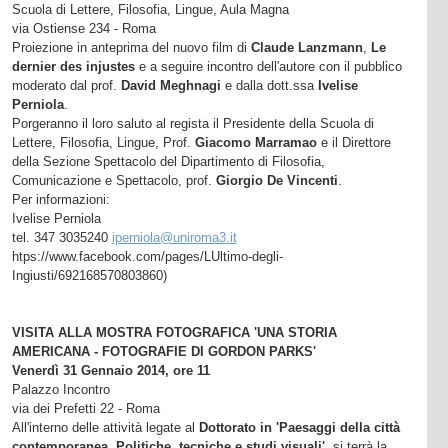
Scuola di Lettere, Filosofia, Lingue, Aula Magna
via Ostiense 234 - Roma
Proiezione in anteprima del nuovo film di
Claude Lanzmann
,
Le
dernier des injustes
e a seguire incontro dell'autore con il pubblico
moderato dal prof.
David Meghnagi
e dalla dott.ssa
Ivelise
Perniola
.
Porgeranno il loro saluto al regista il Presidente della Scuola di
Lettere, Filosofia, Lingue, Prof.
Giacomo Marramao
e il Direttore
della Sezione Spettacolo del Dipartimento di Filosofia,
Comunicazione e Spettacolo, prof.
Giorgio De Vincenti
.
Per informazioni:
Ivelise Perniola
tel. 347 3035240
iperniola@uniroma3.it
htps://www.facebook.com/pages/LUltimo-degli-
Ingiusti/692168570803860)
VISITA ALLA MOSTRA FOTOGRAFICA 'UNA STORIA
AMERICANA - FOTOGRAFIE DI GORDON PARKS'
Venerdì 31 Gennaio 2014, ore 11
Palazzo Incontro
via dei Prefetti 22 - Roma
All'interno delle attività legate al
Dottorato in 'Paesaggi della città
contemporanea. Politiche, tecniche e studi visuali'
, si terrà la