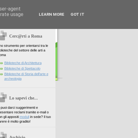
user-agent
erate usage
LEARN MORE
GOT IT
Cerc@rti a Roma
o strumento per orientarsi tra le
blioteche del settore delle arti a
oma
Biblioteche di Architettura
Biblioteche di Spettacolo
Biblioteche di Storia dell'arte e
archeologia
Lo sapevi che...
. puoi darci suggerimenti e
esentare reclami tramite e-mail o
n gli appositi
moduli
in sede? Il tuo
rere è molto gradito!
Archivio