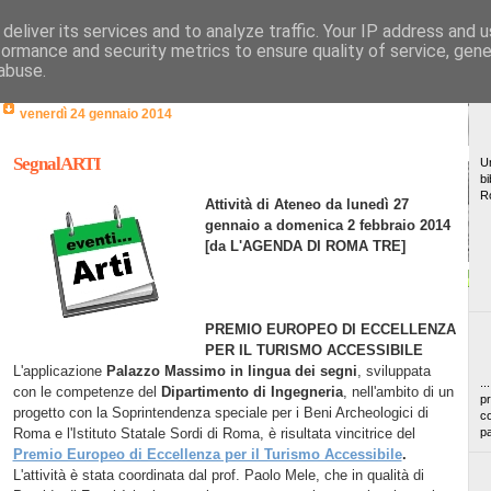
deliver its services and to analyze traffic. Your IP address and 
formance and security metrics to ensure quality of service, gen
abuse.
venerdì 24 gennaio 2014
SegnalARTI
Un
bi
R
Attività di Ateneo da lunedì 27
gennaio a domenica 2 febbraio 2014
[da L'AGENDA DI ROMA TRE]
PREMIO EUROPEO DI ECCELLENZA
PER IL TURISMO ACCESSIBILE
L'applicazione
Palazzo Massimo in lingua dei segni
, sviluppata
..
con le competenze del
Dipartimento di Ingegneria
, nell'ambito di un
pr
progetto con la Soprintendenza speciale per i Beni Archeologici di
co
Roma e l'Istituto Statale Sordi di Roma, è risultata vincitrice del
pa
Premio Europeo di Eccellenza per il Turismo Accessibile
.
L'attività è stata coordinata dal prof. Paolo Mele, che in qualità di