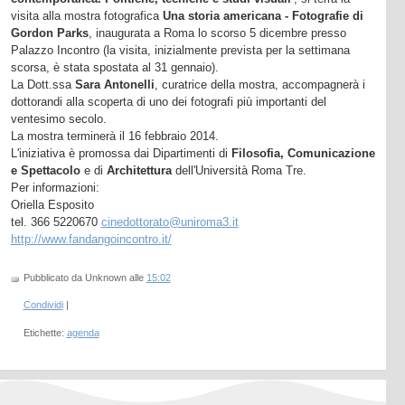
visita alla mostra fotografica
Una storia americana - Fotografie di
Gordon Parks
, inaugurata a Roma lo scorso 5 dicembre presso
Palazzo Incontro (la visita, inizialmente prevista per la settimana
scorsa, è stata spostata al 31 gennaio).
La Dott.ssa
Sara Antonelli
, curatrice della mostra, accompagnerà i
dottorandi alla scoperta di uno dei fotografi più importanti del
ventesimo secolo.
La mostra terminerà il 16 febbraio 2014.
L'iniziativa è promossa dai Dipartimenti di
Filosofia, Comunicazione
e Spettacolo
e di
Architettura
dell'Università Roma Tre.
Per informazioni:
Oriella Esposito
tel. 366 5220670
cinedottorato@uniroma3.it
http://www.fandangoincontro.it/
Pubblicato da Unknown
alle
15:02
Condividi
|
Etichette:
agenda