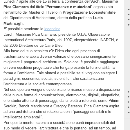
Lunedì 7 aprile alle ore 15 si terrà la conferenza dell’
Arch. Massimo
Pica Ciamarra
dal titolo “
Permanenze e mutazioni
” organizzata
nell’ambito del Master di I livello in
Progettazione Ecosostenibile
del Dipartimento di Architettura, diretto dalla prof.ssa
Lucia
Martincigh
.
E' possibile scaricare la
locandina
L'arch. Massimo Pica Ciamarra, presidente O.I.A. Observatorie
International Architecture/Paris, dal 1997, vicepresidente INARCH, è
dal 2006 Direttore de Le Carrè Bleu.
Alla base del suo pensiero c’è l’idea che ogni processo di
trasformazione abbia diverse valenze che possano sinergicamente
migliorare il progetto di architettura. Solo cosi è possibile raggiungere
un vero equilibrio progettuale che tenga presente la funzionalità, la
forma e l’ambiente. Tale sintesi è possibile se si vogliono spiegare i
paradigmi, economici, sociali, scientifici, che caratterizzano
l’architettura e la società contemporanea.
Nel suo operare vengono evidenziate le risorse messe a disposizione
dalle nuove forme di comunicazione, elettroniche, digitali, olografiche,
e lo studio attento di personaggi, da lui eletti a referenti, come Pitirim
Sorokin, Benoit Mandelbrot e Gregory Bateson. Pica Ciamarra aspira
ad una architettura che si relaziona con i “paesaggi sensibili e le
intelligenze ambientali”.
Per questo mente, scienza e società sono punti imprescindibili del
suo modo di vedere l’architettura e che lo portano, ad un tempo, ad