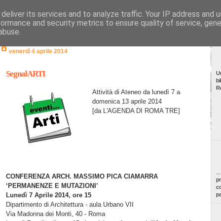
deliver its services and to analyze traffic. Your IP address and 
formance and security metrics to ensure quality of service, gen
abuse.
venerdì 4 aprile 2014
SegnalARTI
Un
bi
R
Attività di Ateneo da lunedì 7 a
domenica 13 aprile 2014
[da L'AGENDA DI ROMA TRE]
..
CONFERENZA ARCH. MASSIMO PICA CIAMARRA
pr
‘PERMANENZE E MUTAZIONI’
co
Lunedì 7 Aprile 2014, ore 15
pa
Dipartimento di Architettura - aula Urbano VII
Via Madonna dei Monti, 40 - Roma