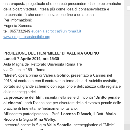
una proposta progettuale che non può prescindere dalle problematiche
della bioarchitettura, intesa più come idea di consapevolezza e
responsabilità che come innovazione fine a se stessa.
Per informazioni:
Eugenia Scrocca
tel. 0657332949
eugenia.scrocca@uniroma3.it
www.progettosostenibile.org
PROIEZIONE DEL FILM 'MIELE' DI VALERIA GOLINO
Lunedì 7 Aprile 2014, ore 15:30
Aula Magna del Rettorato Università Roma Tre
via Ostiense 159 - Roma
"
Miele
", opera prima di
Valeria Golino
, presentato a Cannes nel
2013, si confronta con il controverso tema del c.d. suicidio assistito,
portato sul grande schermo con equilibrio e delicatezza dalla regista e
dalle sceneggiatrici.
La
proiezione del film
, inserita nella serie di incontri "
Diritto penale
al cinema
", sarà l'occasione per discutere della rilevanza penale delle
pratiche di fine vita nell'ordinamento italiano.
All'incontro parteciperanno il Prof.
Lorenzo D'Avack
, il Dott.
Mario
Riccio
e la Sig.ra
Mina Welby
.
Interverrà anche la Sig.ra
Valia Santella
, sceneggiatrice di "Miele"