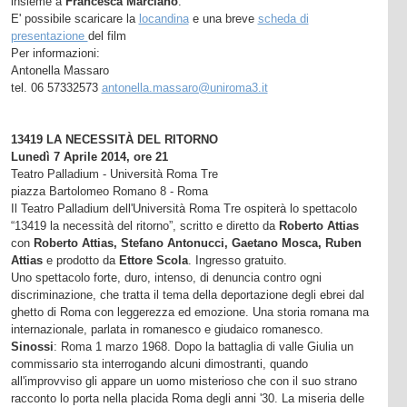
insieme a
Francesca Marciano
.
E' possibile scaricare la
locandina
e una breve
scheda di
presentazione
del film
Per informazioni:
Antonella Massaro
tel. 06 57332573
antonella.massaro@uniroma3.it
13419 LA NECESSITÀ DEL RITORNO
Lunedì 7 Aprile 2014, ore 21
Teatro Palladium - Università Roma Tre
piazza Bartolomeo Romano 8 - Roma
Il Teatro Palladium dell'Università Roma Tre ospiterà lo spettacolo
“13419 la necessità del ritorno”, scritto e diretto da
Roberto Attias
con
Roberto Attias, Stefano Antonucci, Gaetano Mosca, Ruben
Attias
e prodotto da
Ettore Scola
. Ingresso gratuito.
Uno spettacolo forte, duro, intenso, di denuncia contro ogni
discriminazione, che tratta il tema della deportazione degli ebrei dal
ghetto di Roma con leggerezza ed emozione. Una storia romana ma
internazionale, parlata in romanesco e giudaico romanesco.
Sinossi
: Roma 1 marzo 1968. Dopo la battaglia di valle Giulia un
commissario sta interrogando alcuni dimostranti, quando
all'improvviso gli appare un uomo misterioso che con il suo strano
racconto lo porta nella placida Roma degli anni '30. La miseria delle