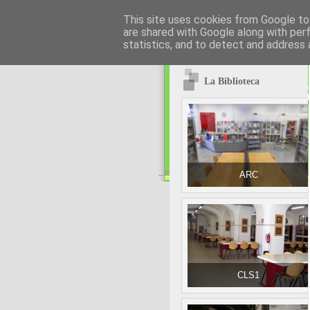
This site uses cookies from Google to 
are shared with Google along with per
statistics, and to detect and address 
La Biblioteca
ARC
CLS1