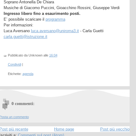
Soprano Antonella De Chiara
Musiche di Giacomo Puccini, Gioacchino Rossini, Giuseppe Verdi
Ingresso libero fino a esaurimento posti.
E’ possibile scaricare il
programma
Per informazioni:
Luca Aversano
luca.aversano@uniroma3.it
- Carla Guetti
carla.guetti@istruzione.it
Pubblicato da Unknown
alle
16:04
Condividi
|
Etichette:
agenda
0 commenti:
Posta un commento
Post più recente
Home page
Post più vecchio
Iscriviti a:
Commenti sul post (Atom)