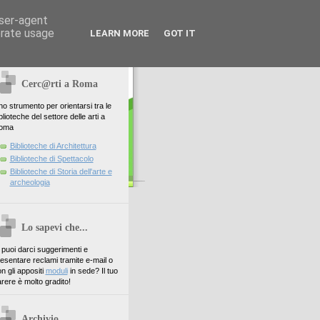
user-agent
erate usage
LEARN MORE
GOT IT
Cerc@rti a Roma
o strumento per orientarsi tra le
blioteche del settore delle arti a
oma
Biblioteche di Architettura
Biblioteche di Spettacolo
Biblioteche di Storia dell'arte e
archeologia
Lo sapevi che...
. puoi darci suggerimenti e
esentare reclami tramite e-mail o
n gli appositi
moduli
in sede? Il tuo
rere è molto gradito!
Archivio