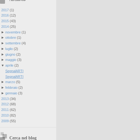
►
2017
(
1
)
►
2016
(
12
)
►
2015
(
43
)
▼
2014
(
25
)
►
novembre
(
1
)
►
ottobre
(
1
)
►
settembre
(
4
)
►
luglio
(
2
)
►
giugno
(
2
)
►
maggio
(
3
)
▼
aprile
(
2
)
SegnalARTI
SegnalARTI
►
marzo
(
5
)
►
febbraio
(
2
)
►
gennaio
(
3
)
►
2013
(
34
)
►
2012
(
68
)
►
2011
(
62
)
►
2010
(
82
)
►
2009
(
55
)
Cerca nel blog