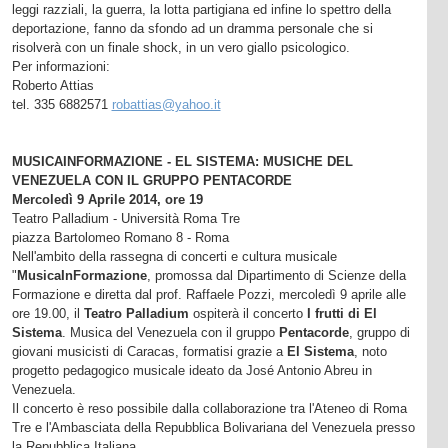
leggi razziali, la guerra, la lotta partigiana ed infine lo spettro della
deportazione, fanno da sfondo ad un dramma personale che si
risolverà con un finale shock, in un vero giallo psicologico.
Per informazioni:
Roberto Attias
tel. 335 6882571
robattias@yahoo.it
MUSICAINFORMAZIONE - EL SISTEMA: MUSICHE DEL
VENEZUELA CON IL GRUPPO PENTACORDE
Mercoledì 9 Aprile 2014, ore 19
Teatro Palladium - Università Roma Tre
piazza Bartolomeo Romano 8 - Roma
Nell'ambito della rassegna di concerti e cultura musicale
"
MusicaInFormazione
, promossa dal Dipartimento di Scienze della
Formazione e diretta dal prof. Raffaele Pozzi, mercoledì 9 aprile alle
ore 19.00, il
Teatro Palladium
ospiterà il concerto
I frutti di El
Sistema
. Musica del Venezuela con il gruppo
Pentacorde
, gruppo di
giovani musicisti di Caracas, formatisi grazie a
El Sistema
, noto
progetto pedagogico musicale ideato da José Antonio Abreu in
Venezuela.
Il concerto è reso possibile dalla collaborazione tra l'Ateneo di Roma
Tre e l'Ambasciata della Repubblica Bolivariana del Venezuela presso
la Repubblica Italiana.