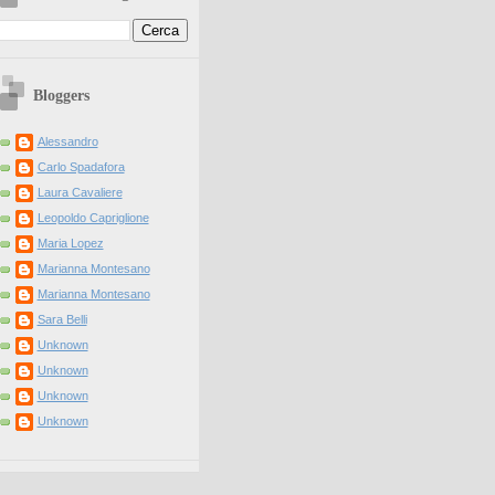
Bloggers
Alessandro
Carlo Spadafora
Laura Cavaliere
Leopoldo Capriglione
Maria Lopez
Marianna Montesano
Marianna Montesano
Sara Belli
Unknown
Unknown
Unknown
Unknown