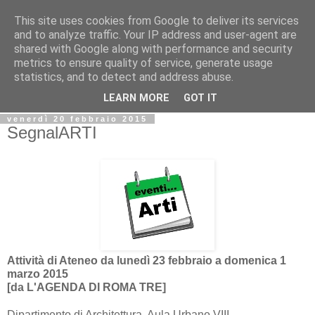
This site uses cookies from Google to deliver its services
Biblio@rti in
and to analyze traffic. Your IP address and user-agent are
shared with Google along with performance and security
metrics to ensure quality of service, generate usage
Il Blog della Biblioteca di Area delle arti per condividere
statistics, and to detect and address abuse.
informazioni iniziative incontri
LEARN MORE
GOT IT
venerdì 20 febbraio 2015
SegnalARTI
Attività di Ateneo da lunedì 23 febbraio a domenica 1
marzo 2015
[da L'AGENDA DI ROMA TRE]
Dipartimento di Architettura, Aula Urbano VIII