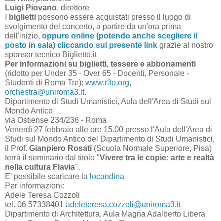
Luigi Piovano
, direttore
I
biglietti
possono essere acquistati presso il luogo di
svolgimento del concerto, a partire da un'ora prima
dell'inizio,
oppure online (potendo anche scegliere il
posto in sala) cliccando sul presente link
grazie al nostro
sponsor tecnico Biglietto.it
Per informazioni su biglietti, tessere e abbonamenti
(ridotto per Under 35 - Over 65 - Docenti, Personale -
Studenti di Roma Tre):
www.r3o.org
,
orchestra@uniroma3.it
.
Dipartimento di Studi Umanistici, Aula dell'Area di Studi sul
Mondo Antico
via Ostiense 234/236 - Roma
Venerdì 27 febbraio alle ore 15.00 presso l'Aula dell'Area di
Studi sul Mondo Antico del Dipartimento di Studi Umanistici,
il Prof.
Gianpiero Rosati
(Scuola Normale Superiore, Pisa)
terrà il seminario dal titolo "
Vivere tra le copie: arte e realtà
nella cultura Flavia
".
E' possibile scaricare la
locandina
Per informazioni:
Adele Teresa Cozzoli
tel. 06 57338401
adeleteresa.cozzoli@uniroma3.it
Dipartimento di Architettura, Aula Magna Adalberto Libera