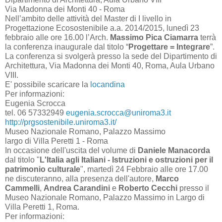
Via Madonna dei Monti 40 - Roma
Nell’ambito delle attività del Master di I livello in
Progettazione Ecosostenibile a.a. 2014/2015, lunedì 23
febbraio alle ore 16.00 l’Arch.
Massimo Pica Ciamarra
terrà
la conferenza inaugurale dal titolo “
Progettare = Integrare
”.
La conferenza si svolgerà presso la sede del Dipartimento di
Architettura, Via Madonna dei Monti 40, Roma, Aula Urbano
VIII.
E' possibile scaricare la
locandina
Per informazioni:
Eugenia Scrocca
tel. 06 57332949
eugenia.scrocca@uniroma3.it
http://prgsostenibile.uniroma3.it/
Museo Nazionale Romano, Palazzo Massimo
largo di Villa Peretti 1 - Roma
In occasione dell'uscita del volume di
Daniele Manacorda
dal titolo "
L'Italia agli Italiani - Istruzioni e ostruzioni per il
patrimonio culturale
", martedì 24 Febbraio alle ore 17.00
ne discuteranno, alla presenza dell'autore,
Marco
Cammelli
,
Andrea Carandini
e
Roberto Cecchi
presso il
Museo Nazionale Romano, Palazzo Massimo in Largo di
Villa Peretti 1, Roma.
Per informazioni: