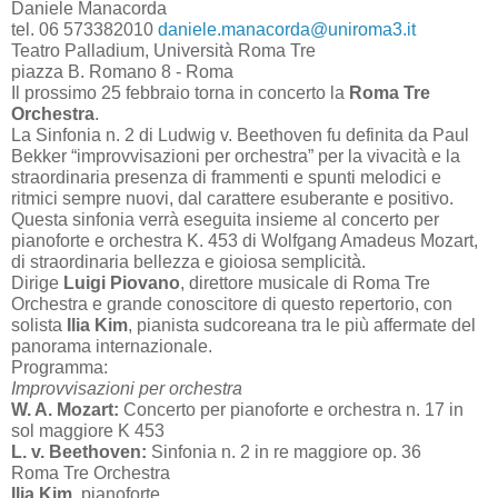
Daniele Manacorda
tel. 06 573382010
daniele.manacorda@uniroma3.it
Teatro Palladium, Università Roma Tre
piazza B. Romano 8 - Roma
Il prossimo 25 febbraio torna in concerto la
Roma Tre
Orchestra
.
La Sinfonia n. 2 di Ludwig v. Beethoven fu definita da Paul
Bekker “improvvisazioni per orchestra” per la vivacità e la
straordinaria presenza di frammenti e spunti melodici e
ritmici sempre nuovi, dal carattere esuberante e positivo.
Questa sinfonia verrà eseguita insieme al concerto per
pianoforte e orchestra K. 453 di Wolfgang Amadeus Mozart,
di straordinaria bellezza e gioiosa semplicità.
Dirige
Luigi Piovano
, direttore musicale di Roma Tre
Orchestra e grande conoscitore di questo repertorio, con
solista
Ilia Kim
, pianista sudcoreana tra le più affermate del
panorama internazionale.
Programma:
Improvvisazioni per orchestra
W. A. Mozart:
Concerto per pianoforte e orchestra n. 17 in
sol maggiore K 453
L. v. Beethoven:
Sinfonia n. 2 in re maggiore op. 36
Roma Tre Orchestra
Ilia Kim
, pianoforte