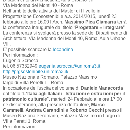
Via Madonna dei Monti 40 - Roma
Nell’ambito delle attività del Master di I livello in
Progettazione Ecosostenibile a.a. 2014/2015, lunedì 23
febbraio alle ore 16.00 l’Arch.
Massimo Pica Ciamarra
terrà
la conferenza inaugurale dal titolo “
Progettare = Integrare
”.
La conferenza si svolgerà presso la sede del Dipartimento di
Architettura, Via Madonna dei Monti 40, Roma, Aula Urbano
VIII.
E' possibile scaricare la
locandina
Per informazioni:
Eugenia Scrocca
tel. 06 57332949
eugenia.scrocca@uniroma3.it
http://prgsostenibile.uniroma3.it/
Museo Nazionale Romano, Palazzo Massimo
largo di Villa Peretti 1 - Roma
In occasione dell'uscita del volume di
Daniele Manacorda
dal titolo "
L'Italia agli Italiani - Istruzioni e ostruzioni per il
patrimonio culturale
", martedì 24 Febbraio alle ore 17.00
ne discuteranno, alla presenza dell'autore,
Marco
Cammelli
,
Andrea Carandini
e
Roberto Cecchi
presso il
Museo Nazionale Romano, Palazzo Massimo in Largo di
Villa Peretti 1, Roma.
Per informazioni: