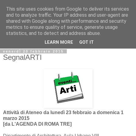
This site uses cookies from Google to deliver its services
Biblio@rti in
and to analyze traffic. Your IP address and user-agent are
shared with Google along with performance and security
metrics to ensure quality of service, generate usage
Il Blog della Biblioteca di Area delle arti per condividere
statistics, and to detect and address abuse.
informazioni iniziative incontri
LEARN MORE
GOT IT
venerdì 20 febbraio 2015
SegnalARTI
Attività di Ateneo da lunedì 23 febbraio a domenica 1
marzo 2015
[da L'AGENDA DI ROMA TRE]
Dipartimento di Architettura, Aula Urbano VIII