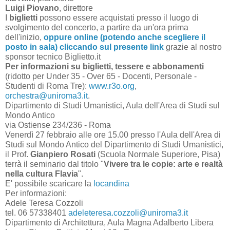
Luigi Piovano
, direttore
I
biglietti
possono essere acquistati presso il luogo di
svolgimento del concerto, a partire da un'ora prima
dell'inizio,
oppure online (potendo anche scegliere il
posto in sala) cliccando sul presente link
grazie al nostro
sponsor tecnico Biglietto.it
Per informazioni su biglietti, tessere e abbonamenti
(ridotto per Under 35 - Over 65 - Docenti, Personale -
Studenti di Roma Tre):
www.r3o.org
,
orchestra@uniroma3.it
.
Dipartimento di Studi Umanistici, Aula dell'Area di Studi sul
Mondo Antico
via Ostiense 234/236 - Roma
Venerdì 27 febbraio alle ore 15.00 presso l'Aula dell'Area di
Studi sul Mondo Antico del Dipartimento di Studi Umanistici,
il Prof.
Gianpiero Rosati
(Scuola Normale Superiore, Pisa)
terrà il seminario dal titolo "
Vivere tra le copie: arte e realtà
nella cultura Flavia
".
E' possibile scaricare la
locandina
Per informazioni:
Adele Teresa Cozzoli
tel. 06 57338401
adeleteresa.cozzoli@uniroma3.it
Dipartimento di Architettura, Aula Magna Adalberto Libera