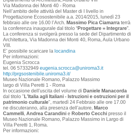
Via Madonna dei Monti 40 - Roma
Nell’ambito delle attività del Master di I livello in
Progettazione Ecosostenibile a.a. 2014/2015, lunedì 23
febbraio alle ore 16.00 l’Arch.
Massimo Pica Ciamarra
terrà
la conferenza inaugurale dal titolo “
Progettare = Integrare
”.
La conferenza si svolgerà presso la sede del Dipartimento di
Architettura, Via Madonna dei Monti 40, Roma, Aula Urbano
VIII.
E' possibile scaricare la
locandina
Per informazioni:
Eugenia Scrocca
tel. 06 57332949
eugenia.scrocca@uniroma3.it
http://prgsostenibile.uniroma3.it/
Museo Nazionale Romano, Palazzo Massimo
largo di Villa Peretti 1 - Roma
In occasione dell'uscita del volume di
Daniele Manacorda
dal titolo "
L'Italia agli Italiani - Istruzioni e ostruzioni per il
patrimonio culturale
", martedì 24 Febbraio alle ore 17.00
ne discuteranno, alla presenza dell'autore,
Marco
Cammelli
,
Andrea Carandini
e
Roberto Cecchi
presso il
Museo Nazionale Romano, Palazzo Massimo in Largo di
Villa Peretti 1, Roma.
Per informazioni: