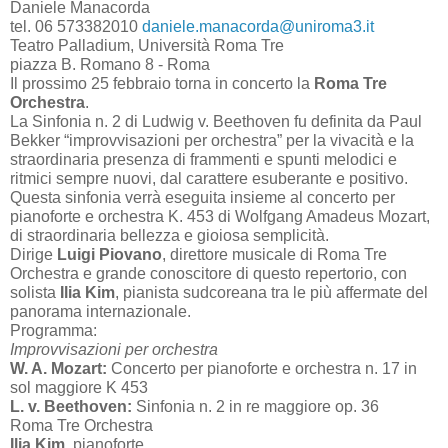
Daniele Manacorda
tel. 06 573382010
daniele.manacorda@uniroma3.it
Teatro Palladium, Università Roma Tre
piazza B. Romano 8 - Roma
Il prossimo 25 febbraio torna in concerto la
Roma Tre
Orchestra
.
La Sinfonia n. 2 di Ludwig v. Beethoven fu definita da Paul
Bekker “improvvisazioni per orchestra” per la vivacità e la
straordinaria presenza di frammenti e spunti melodici e
ritmici sempre nuovi, dal carattere esuberante e positivo.
Questa sinfonia verrà eseguita insieme al concerto per
pianoforte e orchestra K. 453 di Wolfgang Amadeus Mozart,
di straordinaria bellezza e gioiosa semplicità.
Dirige
Luigi Piovano
, direttore musicale di Roma Tre
Orchestra e grande conoscitore di questo repertorio, con
solista
Ilia Kim
, pianista sudcoreana tra le più affermate del
panorama internazionale.
Programma:
Improvvisazioni per orchestra
W. A. Mozart:
Concerto per pianoforte e orchestra n. 17 in
sol maggiore K 453
L. v. Beethoven:
Sinfonia n. 2 in re maggiore op. 36
Roma Tre Orchestra
Ilia Kim
, pianoforte