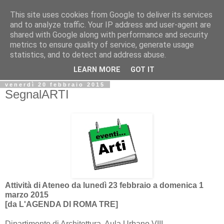
This site uses cookies from Google to deliver its services
Biblio@rti in
and to analyze traffic. Your IP address and user-agent are
shared with Google along with performance and security
metrics to ensure quality of service, generate usage
Il Blog della Biblioteca di Area delle arti per condividere
statistics, and to detect and address abuse.
informazioni iniziative incontri
LEARN MORE
GOT IT
venerdì 20 febbraio 2015
SegnalARTI
Attività di Ateneo da lunedì 23 febbraio a domenica 1
marzo 2015
[da L'AGENDA DI ROMA TRE]
Dipartimento di Architettura, Aula Urbano VIII