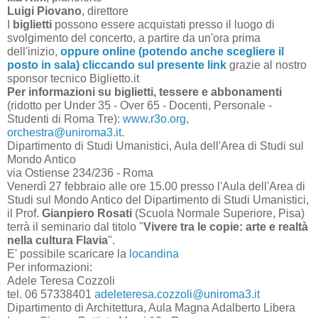
Luigi Piovano
, direttore
I
biglietti
possono essere acquistati presso il luogo di
svolgimento del concerto, a partire da un'ora prima
dell'inizio,
oppure online (potendo anche scegliere il
posto in sala) cliccando sul presente link
grazie al nostro
sponsor tecnico Biglietto.it
Per informazioni su biglietti, tessere e abbonamenti
(ridotto per Under 35 - Over 65 - Docenti, Personale -
Studenti di Roma Tre):
www.r3o.org
,
orchestra@uniroma3.it
.
Dipartimento di Studi Umanistici, Aula dell'Area di Studi sul
Mondo Antico
via Ostiense 234/236 - Roma
Venerdì 27 febbraio alle ore 15.00 presso l'Aula dell'Area di
Studi sul Mondo Antico del Dipartimento di Studi Umanistici,
il Prof.
Gianpiero Rosati
(Scuola Normale Superiore, Pisa)
terrà il seminario dal titolo "
Vivere tra le copie: arte e realtà
nella cultura Flavia
".
E' possibile scaricare la
locandina
Per informazioni:
Adele Teresa Cozzoli
tel. 06 57338401
adeleteresa.cozzoli@uniroma3.it
Dipartimento di Architettura, Aula Magna Adalberto Libera