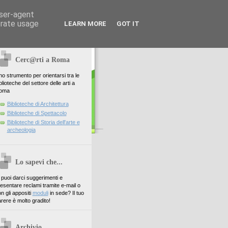
user-agent
erate usage
LEARN MORE
GOT IT
Cerc@rti a Roma
o strumento per orientarsi tra le
blioteche del settore delle arti a
oma
Biblioteche di Architettura
Biblioteche di Spettacolo
Biblioteche di Storia dell'arte e
archeologia
Lo sapevi che...
. puoi darci suggerimenti e
esentare reclami tramite e-mail o
n gli appositi
moduli
in sede? Il tuo
rere è molto gradito!
Archivio