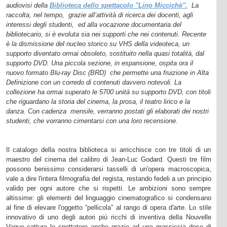
audiovisi della
Biblioteca
dello spettacolo
"Lino Miccichè".
La
raccolta, nel tempo,
grazie all’attività di ricerca dei docenti, agli
interessi degli studenti,
ed alla vocazione documentaria del
bibliotecario, si è evoluta sia nei supporti che nei contenuti. Recente
è la dismissione del nucleo storico su VHS della videoteca, un
supporto diventato ormai obsoleto, sostituito nella quasi totalità, dal
supporto DVD. Una piccola sezione, in espansione, ospita ora il
nuovo formato Blu-ray Disc (BRD)
che permette una fruizione in Alta
Definizione con un corredo di contenuti davvero notevoli. La
collezione ha ormai superato le 5700 unità su supporto DVD, con titoli
che riguardano la storia del cinema, la prosa, il teatro lirico e la
danza. Con cadenza
mensile, verranno postati gli elaborati dei nostri
studenti, che vorranno cimentarsi con una loro recensione.
Il catalogo della nostra biblioteca si arricchisce con tre titoli di un
maestro del cinema del calibro di
Jean-Luc Godard. Questi tre film
possono benissimo considerarsi tasselli di un'opera macroscopica,
vale a dire l'intera filmografia del regista, restando fedeli a un principio
valido per ogni autore che si rispetti. Le ambizioni sono sempre
altissime: gli elementi del linguaggio cinematografico si condensano
al fine di elevare l'oggetto
“pellicola”
al rango di opera d'arte. Lo stile
innovativo di uno degli autori più
ricchi di inventiva della
Nouvelle
Vague
cattura lo spettatore anche grazie ad una massiccia dose di