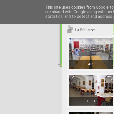
This site uses cookies from Google to 
are shared with Google along with per
statistics, and to detect and address 
La Biblioteca
ARC
CLS1