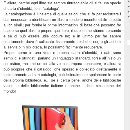
E allora, perché ogni libro sia sempre rintracciabile gli si fa una specie
di carta d’identità, lo si “cataloga”.
La catalogazione è l’insieme di quelle azioni che si fa per registrare i
dati necessari a identificare un libro e renderlo inconfondibile rispetto
a libri simili; per fornire le prime informazioni di base che possano far
capire se quel libro, e proprio quel libro, è quello che stiamo cercando
e se ci può essere utile oppure no; e in ultimo per far sapere
esattamente dove è collocato fisicamente così che noi, o gli addetti
al servizio in biblioteca, lo possiamo facilmente recuperare.
Proprio come in una vera e propria carta d’identità, i dati sono
semplici e stringati, parlano un linguaggio standard, forse all’inizio un
po’ ostico, ma che un po’ alla volta si impara conoscere; e allora si
può scoprire che il catalogo, che spesso è collegato direttamente o
indirettamente ad altri cataloghi, può letteralmente spalancare le porte
della propria biblioteca, e… se si cerca bene, anche delle biblioteche
vicine, e delle biblioteche italiane e anche… delle biblioteche del
mondo!