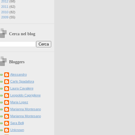
►
2012
(
68
)
►
2011
(
62
)
►
2010
(
82
)
►
2009
(
55
)
Cerca nel blog
Bloggers
Alessandro
Carlo Spadafora
Laura Cavaliere
Leopoldo Capriglione
Maria Lopez
Marianna Montesano
Marianna Montesano
Sara Belli
Unknown