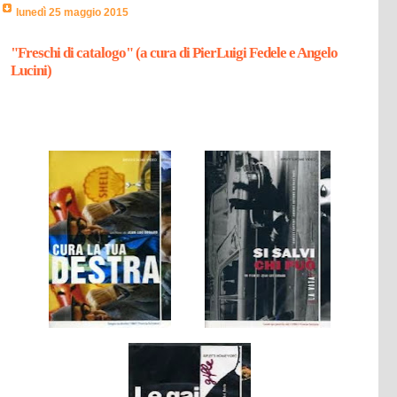
lunedì 25 maggio 2015
"Freschi di catalogo" (a cura di PierLuigi Fedele e Angelo
Lucini)