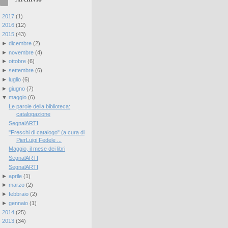
►
2017
(
1
)
►
2016
(
12
)
▼
2015
(
43
)
►
dicembre
(
2
)
►
novembre
(
4
)
►
ottobre
(
6
)
►
settembre
(
6
)
►
luglio
(
6
)
►
giugno
(
7
)
▼
maggio
(
6
)
Le parole della biblioteca:
catalogazione
SegnalARTI
"Freschi di catalogo" (a cura di
PierLuigi Fedele ...
Maggio, il mese dei libri
SegnalARTI
SegnalARTI
►
aprile
(
1
)
►
marzo
(
2
)
►
febbraio
(
2
)
►
gennaio
(
1
)
►
2014
(
25
)
►
2013
(
34
)