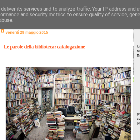
deliver its services and to analyze traffic. Your IP address and 
formance and security metrics to ensure quality of service, gen
abuse.
venerdì 29 maggio 2015
Le parole della biblioteca: catalogazione
Un
bi
R
..
pr
co
pa