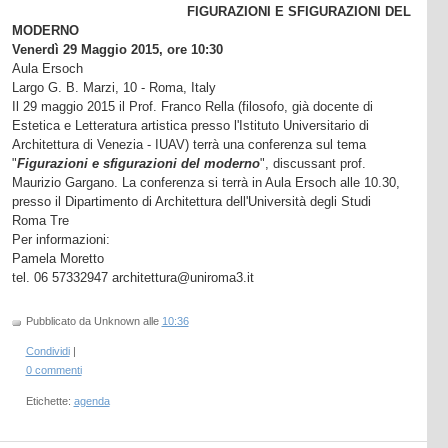
FIGURAZIONI E SFIGURAZIONI DEL
MODERNO
Venerdì 29 Maggio 2015, ore 10:30
Aula Ersoch
Largo G. B. Marzi, 10 - Roma, Italy
Il 29 maggio 2015 il Prof. Franco Rella (filosofo, già docente di
Estetica e Letteratura artistica presso l'Istituto Universitario di
Architettura di Venezia - IUAV) terrà una conferenza sul tema
"
Figurazioni e sfigurazioni del moderno
", discussant prof.
Maurizio Gargano. La conferenza si terrà in Aula Ersoch alle 10.30,
presso il Dipartimento di Architettura dell'Università degli Studi
Roma Tre
Per informazioni:
Pamela Moretto
tel. 06 57332947 architettura@uniroma3.it
Pubblicato da Unknown
alle
10:36
Condividi
|
0 commenti
Etichette:
agenda