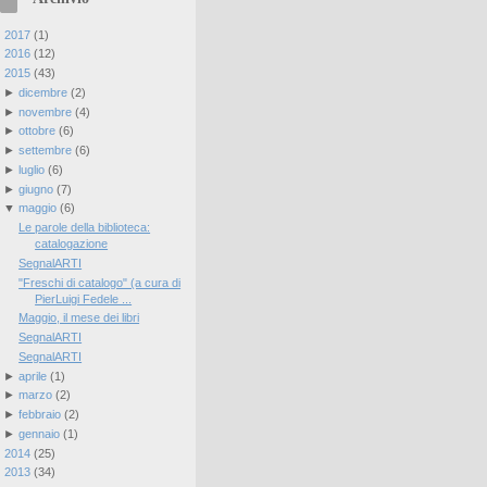
►
2017
(
1
)
►
2016
(
12
)
▼
2015
(
43
)
►
dicembre
(
2
)
►
novembre
(
4
)
►
ottobre
(
6
)
►
settembre
(
6
)
►
luglio
(
6
)
►
giugno
(
7
)
▼
maggio
(
6
)
Le parole della biblioteca:
catalogazione
SegnalARTI
"Freschi di catalogo" (a cura di
PierLuigi Fedele ...
Maggio, il mese dei libri
SegnalARTI
SegnalARTI
►
aprile
(
1
)
►
marzo
(
2
)
►
febbraio
(
2
)
►
gennaio
(
1
)
►
2014
(
25
)
►
2013
(
34
)