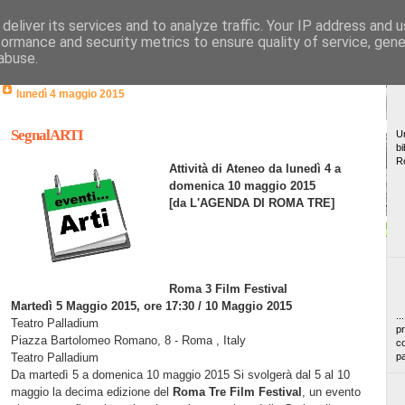
deliver its services and to analyze traffic. Your IP address and 
formance and security metrics to ensure quality of service, gen
abuse.
lunedì 4 maggio 2015
SegnalARTI
Un
bi
R
Attività di Ateneo da lunedì 4 a
domenica 10 maggio 2015
[da L'AGENDA DI ROMA TRE]
Roma 3 Film Festival
Martedì 5 Maggio 2015, ore 17:30 / 10 Maggio 2015
..
Teatro Palladium
pr
Piazza Bartolomeo Romano, 8 - Roma , Italy
co
Teatro Palladium
pa
Da martedì 5 a domenica 10 maggio 2015 Si svolgerà dal 5 al 10
maggio la decima edizione del
Roma Tre Film Festival
, un evento