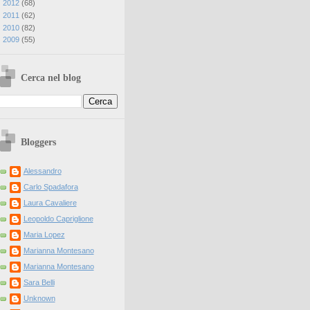
►
2012
(
68
)
►
2011
(
62
)
►
2010
(
82
)
►
2009
(
55
)
Cerca nel blog
Bloggers
Alessandro
Carlo Spadafora
Laura Cavaliere
Leopoldo Capriglione
Maria Lopez
Marianna Montesano
Marianna Montesano
Sara Belli
Unknown