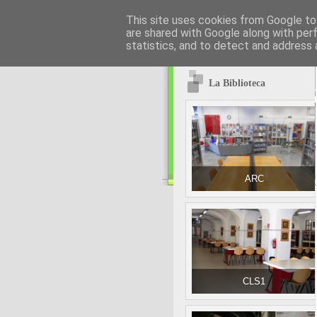
This site uses cookies from Google to 
are shared with Google along with per
statistics, and to detect and address 
La Biblioteca
ARC
CLS1