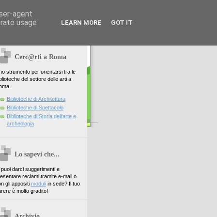
user-agent
erate usage
LEARN MORE
GOT IT
Cerc@rti a Roma
o strumento per orientarsi tra le
blioteche del settore delle arti a
oma
Biblioteche di Architettura
Biblioteche di Spettacolo
Biblioteche di Storia dell'arte e
archeologia
Lo sapevi che...
. puoi darci suggerimenti e
esentare reclami tramite e-mail o
n gli appositi
moduli
in sede? Il tuo
rere è molto gradito!
Archivio