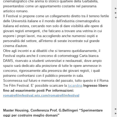
cinematografico che anima lo storico quartiere della Garbatella,
presentandosi come un appuntamento costante nel panorama
artistico romano.
Il Festival si propone come un collegamento diretto tra il terreno fertile
delle Università italiane e il mondo dell'industria cinematografica
italiana ed estera, cercando non solo di dare visibilità alle opere di
giovani registi emergenti, che faticano a trovare una vetrina in cui
esporre i propri lavori, ma accogliendo anche numerosi ospiti e
personalità del settore, all'interno di serate incentrate sul grande
cinema d'autore.
Oltre agli incontri e ai dibattiti che si terranno quotidianamente, il
Festival ospita anche il concorso di cortometraggi Carta bianca
DAMS, riservato a studenti universitari e neolaureati, dove ampio
spazio sarà dedicato alla proiezione di tutte le opere ammesse in
concorso, rigorosamente alla presenza dei giovani registi, i quali
potranno confrontarsi con il pubblico presente in sala.
Scommessa sul futuro e memoria del passato, tutto questo è il Roma
Tre Film Festival. E’ possibile scaricare la
locandina
Ingresso libero
fino ad esaurimento posti
Per informazioni:
romatrefilmfestival.wix.com/romatrefilmfestival
Master Housing. Conferenza Prof. G.Bellingeri “Sperimentare
oggi per costruire meglio domani”