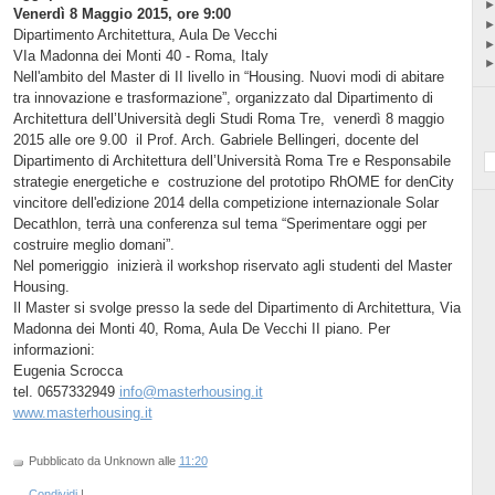
Venerdì 8 Maggio 2015, ore 9:00
Dipartimento Architettura, Aula De Vecchi
VIa Madonna dei Monti 40 - Roma, Italy
Nell'ambito del Master di II livello in “Housing. Nuovi modi di abitare
tra innovazione e trasformazione”, organizzato dal Dipartimento di
Architettura dell’Università degli Studi Roma Tre, venerdì 8 maggio
2015 alle ore 9.00 il Prof. Arch. Gabriele Bellingeri, docente del
Dipartimento di Architettura dell’Università Roma Tre e Responsabile
strategie energetiche e costruzione del prototipo RhOME for denCity
vincitore dell'edizione 2014 della competizione internazionale Solar
Decathlon, terrà una conferenza sul tema “Sperimentare oggi per
costruire meglio domani”.
Nel pomeriggio inizierà il workshop riservato agli studenti del Master
Housing.
Il Master si svolge presso la sede del Dipartimento di Architettura, Via
Madonna dei Monti 40, Roma, Aula De Vecchi II piano. Per
informazioni:
Eugenia Scrocca
tel. 0657332949
info@masterhousing.it
www.masterhousing.it
Pubblicato da Unknown
alle
11:20
Condividi
|