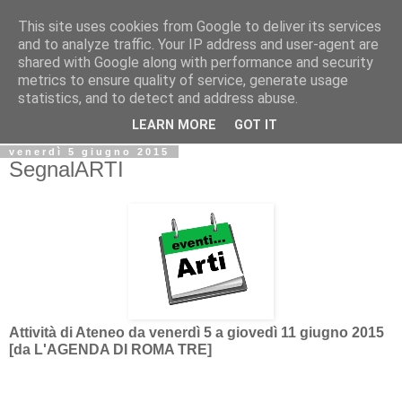
This site uses cookies from Google to deliver its services
Biblio@rti in
and to analyze traffic. Your IP address and user-agent are
shared with Google along with performance and security
metrics to ensure quality of service, generate usage
Il Blog della Biblioteca di Area delle arti per condividere
statistics, and to detect and address abuse.
informazioni iniziative incontri
LEARN MORE
GOT IT
venerdì 5 giugno 2015
SegnalARTI
Attività di Ateneo da venerdì 5 a giovedì 11 giugno 2015
[da L'AGENDA DI ROMA TRE]