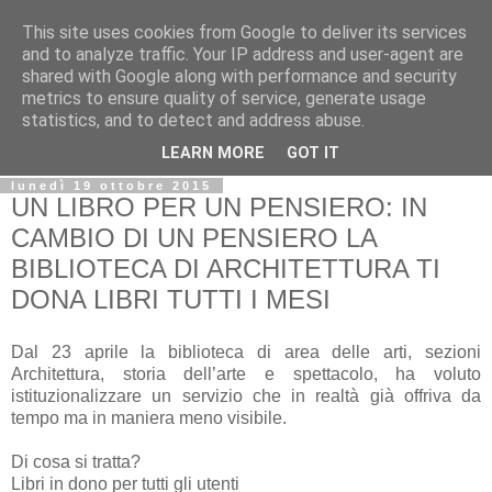
This site uses cookies from Google to deliver its services
Biblio@rti in
and to analyze traffic. Your IP address and user-agent are
shared with Google along with performance and security
metrics to ensure quality of service, generate usage
Il Blog della Biblioteca di Area delle arti per condividere
statistics, and to detect and address abuse.
informazioni iniziative incontri
LEARN MORE
GOT IT
lunedì 19 ottobre 2015
UN LIBRO PER UN PENSIERO: IN
CAMBIO DI UN PENSIERO LA
BIBLIOTECA DI ARCHITETTURA TI
DONA LIBRI TUTTI I MESI
Dal 23 aprile la biblioteca di area delle arti, sezioni
Architettura, storia dell’arte e spettacolo, ha voluto
istituzionalizzare un servizio che in realtà già offriva da
tempo ma in maniera meno visibile.
Di cosa si tratta?
Libri in dono per tutti gli utenti