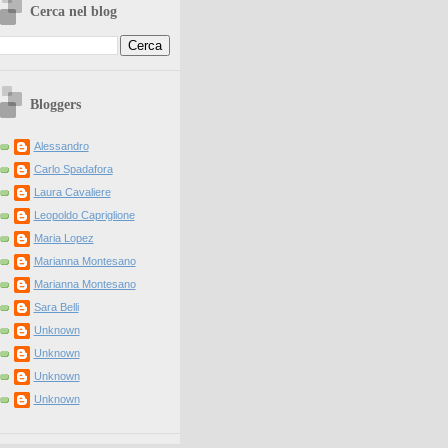
Cerca nel blog
Bloggers
Alessandro
Carlo Spadafora
Laura Cavaliere
Leopoldo Capriglione
Maria Lopez
Marianna Montesano
Marianna Montesano
Sara Belli
Unknown
Unknown
Unknown
Unknown