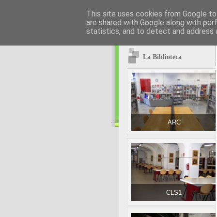
This site uses cookies from Google to 
are shared with Google along with per
statistics, and to detect and address 
La Biblioteca
ARC
CLS1