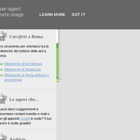
user-agent
erate usage
LEARN MORE
GOT IT
Cerc@rti a Roma
o strumento per orientarsi tra le
blioteche del settore delle arti a
oma
Biblioteche di Architettura
Biblioteche di Spettacolo
Biblioteche di Storia dell'arte e
archeologia
Lo sapevi che...
. puoi darci suggerimenti e
esentare reclami tramite e-mail o
n gli appositi
moduli
in sede? Il tuo
rere è molto gradito!
Archivio