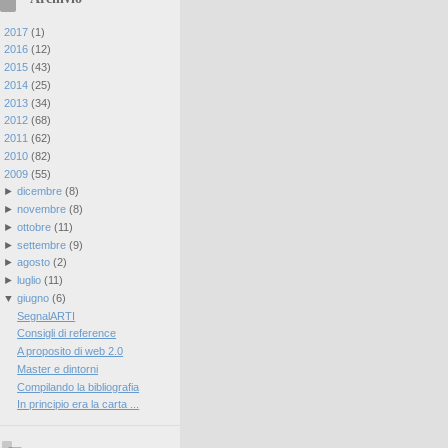
►
2017
(
1
)
►
2016
(
12
)
►
2015
(
43
)
►
2014
(
25
)
►
2013
(
34
)
►
2012
(
68
)
►
2011
(
62
)
►
2010
(
82
)
▼
2009
(
55
)
►
dicembre
(
8
)
►
novembre
(
8
)
►
ottobre
(
11
)
►
settembre
(
9
)
►
agosto
(
2
)
►
luglio
(
11
)
▼
giugno
(
6
)
SegnalARTI
Consigli di reference
A proposito di web 2.0
Master e dintorni
Compilando la bibliografia
In principio era la carta ...