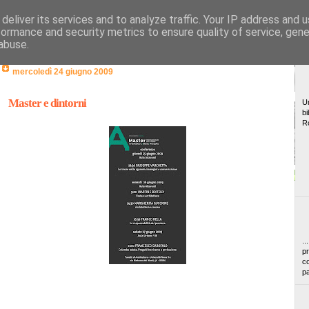
deliver its services and to analyze traffic. Your IP address and 
formance and security metrics to ensure quality of service, gen
abuse.
mercoledì 24 giugno 2009
Master e dintorni
Un
bi
R
..
pr
co
pa