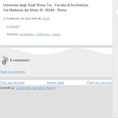
Università degli Studi Roma Tre - Facoltà di Architettura
Via Madonna dei Monti 40, 00184 - Roma
Pubblicato da Sara Belli
alle
10:48
Condividi
|
Etichette:
architettura
,
conferenze
,
master
0 commenti:
Posta un commento
Post più recente
Home page
Post più vecchio
Iscriviti a:
Commenti sul post (Atom)