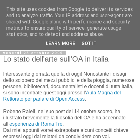
This site uses cookies from Google to deliver its services
Biblio@rti in
and to analyze traffic. Your IP address and user-agent are
shared with Google along with performance and security
metrics to ensure quality of service, generate usage
Il Blog della Biblioteca di Area delle arti per condividere
statistics, and to detect and address abuse.
informazioni iniziative incontri
LEARN MORE
GOT IT
venerdì 23 ottobre 2009
Lo stato dell'arte sull'OA in Italia
Interessante giornata quella di oggi! Nonostante i disagi
dello sciopero dei mezzi pubblici e della pioggia, numerose
persone, bibliotecari, documentalisti e docenti di tutta Italia,
si sono incontrate quest'oggi presso l'
Aula Magna del
Rettorato per parlare di Open Access
.
Roberto Raieli, nel suo post del 14 ottobre scorso, ha
illustrato brevemente la filosofia dell'OA e ha accennato
all'
esperienza di Roma Tre
.
Dai miei appunti vorrei estrapolare alcuni concetti chiave
espressi oggi dai relatori da condividere con voi.