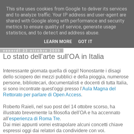
This site uses cookies from Google to deliver its services
Biblio@rti in
and to analyze traffic. Your IP address and user-agent are
shared with Google along with performance and security
metrics to ensure quality of service, generate usage
Il Blog della Biblioteca di Area delle arti per condividere
statistics, and to detect and address abuse.
informazioni iniziative incontri
LEARN MORE
GOT IT
venerdì 23 ottobre 2009
Lo stato dell'arte sull'OA in Italia
Interessante giornata quella di oggi! Nonostante i disagi
dello sciopero dei mezzi pubblici e della pioggia, numerose
persone, bibliotecari, documentalisti e docenti di tutta Italia,
si sono incontrate quest'oggi presso l'
Aula Magna del
Rettorato per parlare di Open Access
.
Roberto Raieli, nel suo post del 14 ottobre scorso, ha
illustrato brevemente la filosofia dell'OA e ha accennato
all'
esperienza di Roma Tre
.
Dai miei appunti vorrei estrapolare alcuni concetti chiave
espressi oggi dai relatori da condividere con voi.