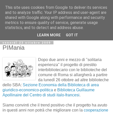
This site uses cookies from Google to deliver its services
Biblio@rti in
and to analyze traffic. Your IP address and user-agent are
shared with Google along with performance and security
metrics to ensure quality of service, generate usage
Il Blog della Biblioteca di Area delle arti per condividere
statistics, and to detect and address abuse.
informazioni iniziative incontri
LEARN MORE
GOT IT
venerdì 23 ottobre 2009
PIMania
Dopo due anni e mezzo di "solitaria
esperienza" il progetto di prestito
interbibliotecario con le biblioteche del
comune di Roma si allargherà a partire
da lunedì 26 ottobre ad altre biblioteche
dello SBA:
Sezione Economia della Biblioteca di area
giuridico-economico-politica
e
Biblioteca Guillaume
Apollinaire del Centro di studi italo-francesi
.
Siamo convinti che il trend positivo che il progetto ha avuto
in questi anni non potrà che migliorare con la
cooperazione