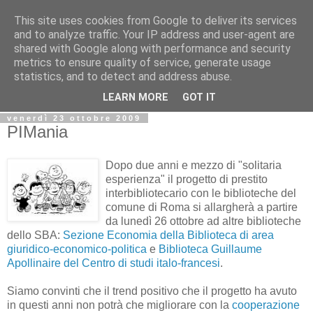
This site uses cookies from Google to deliver its services
Biblio@rti in
and to analyze traffic. Your IP address and user-agent are
shared with Google along with performance and security
metrics to ensure quality of service, generate usage
Il Blog della Biblioteca di Area delle arti per condividere
statistics, and to detect and address abuse.
informazioni iniziative incontri
LEARN MORE
GOT IT
venerdì 23 ottobre 2009
PIMania
Dopo due anni e mezzo di "solitaria
esperienza" il progetto di prestito
interbibliotecario con le biblioteche del
comune di Roma si allargherà a partire
da lunedì 26 ottobre ad altre biblioteche
dello SBA:
Sezione Economia della Biblioteca di area
giuridico-economico-politica
e
Biblioteca Guillaume
Apollinaire del Centro di studi italo-francesi
.
Siamo convinti che il trend positivo che il progetto ha avuto
in questi anni non potrà che migliorare con la
cooperazione