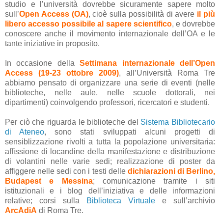
studio e l’università dovrebbe sicuramente sapere molto
sull’
Open Access (OA)
, cioè sulla possibilità di avere
il più
libero accesso possibile al sapere scientifico
, e dovrebbe
conoscere anche il movimento internazionale dell’OA e le
tante iniziative in proposito.
In occasione della
Settimana internazionale dell’Open
Access
(19-23 ottobre 2009)
, all’Università Roma Tre
abbiamo pensato di organizzare una serie di eventi (nelle
biblioteche, nelle aule, nelle scuole dottorali, nei
dipartimenti) coinvolgendo professori, ricercatori e studenti.
Per ciò che riguarda le biblioteche del
Sistema Bibliotecario
di Ateneo
, sono stati sviluppati alcuni progetti di
sensiblizzazione rivolti a tutta la popolazione universitaria:
affissione di locandine della manifestazione e distribuzione
di volantini nelle varie sedi; realizzazione di poster da
affiggere nelle sedi con i testi delle
dichiarazioni di
Berlino
,
Budapest
e
Messina
; comunicazione tramite i siti
istituzionali e i blog dell’iniziativa e delle informazioni
relative; corsi sulla
Biblioteca Virtuale
e sull’archivio
ArcAdiA
di Roma Tre.