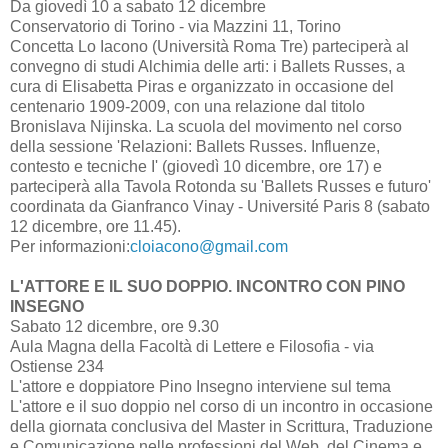
Da giovedì 10 a sabato 12 dicembre
Conservatorio di Torino - via Mazzini 11, Torino
Concetta Lo Iacono (Università Roma Tre) parteciperà al
convegno di studi Alchimia delle arti: i Ballets Russes, a
cura di Elisabetta Piras e organizzato in occasione del
centenario 1909-2009, con una relazione dal titolo
Bronislava Nijinska. La scuola del movimento nel corso
della sessione 'Relazioni: Ballets Russes. Influenze,
contesto e tecniche I' (giovedì 10 dicembre, ore 17) e
parteciperà alla Tavola Rotonda su 'Ballets Russes e futuro'
coordinata da Gianfranco Vinay - Université Paris 8 (sabato
12 dicembre, ore 11.45).
Per informazioni:
cloiacono@gmail.com
L'ATTORE E IL SUO DOPPIO. INCONTRO CON PINO
INSEGNO
Sabato 12 dicembre, ore 9.30
Aula Magna della Facoltà di Lettere e Filosofia - via
Ostiense 234
L'attore e doppiatore Pino Insegno interviene sul tema
L'attore e il suo doppio nel corso di un incontro in occasione
della giornata conclusiva del Master in Scrittura, Traduzione
e Comunicazione nelle professioni del Web, del Cinema e