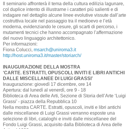
Il seminario affronterà il tema della cultura edilizia lagunare,
col duplice intento di illustrarne i caratteri più salienti e di
indagare nel dettaglio alcune linee evolutive vissute dall’arte
costruttiva locale nel passaggio tra il medioevo e l’età
moderna, evidenziando le cesure, gli scarti di percorso, i
mutamenti tecnici che hanno accompagnato l’affermazione
del nuovo linguaggio architettonico.
Per informazioni:
Fiona Colucci,
msarch@uniroma3.it
http://host.uniroma3.it/master/storiarch/
INAUGURAZIONE DELLA MOSTRA
‘CARTE. ESTRATTI, OPUSCOLI, INVITI E LIBRI ANTICHI
DALLE MISCELLANEE DI LUIGI GRASSI’
Inaugurazione: giovedì 17 dicembre, ore 14
Apertura: dal lunedì al venerdì, ore 9 - 18
Biblioteca di Area delle Arti, Sezione di Storia dell’Arte ‘Luigi
Grassi’ - piazza della Repubblica 10
Nella mostra CARTE. Estratti, opuscoli, inviti e libri antichi
dalle miscellanee di Luigi Grassi verranno esposte una
selezione di libri, cataloghi e inviti dalle miscellanee del
Fondo Luigi Grassi, acquisito dalla Biblioteca di Area delle