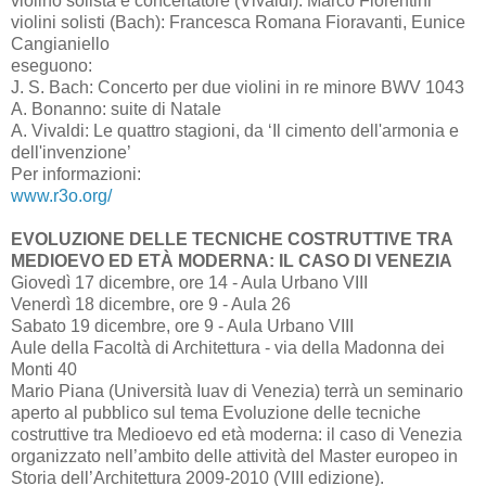
violino solista e concertatore (Vivaldi): Marco Fiorentini
violini solisti (Bach): Francesca Romana Fioravanti, Eunice
Cangianiello
eseguono:
J. S. Bach: Concerto per due violini in re minore BWV 1043
A. Bonanno: suite di Natale
A. Vivaldi: Le quattro stagioni, da ‘Il cimento dell'armonia e
dell'invenzione’
Per informazioni:
www.r3o.org/
EVOLUZIONE DELLE TECNICHE COSTRUTTIVE TRA
MEDIOEVO ED ETÀ MODERNA: IL CASO DI VENEZIA
Giovedì 17 dicembre, ore 14 - Aula Urbano VIII
Venerdì 18 dicembre, ore 9 - Aula 26
Sabato 19 dicembre, ore 9 - Aula Urbano VIII
Aule della Facoltà di Architettura - via della Madonna dei
Monti 40
Mario Piana (Università Iuav di Venezia) terrà un seminario
aperto al pubblico sul tema Evoluzione delle tecniche
costruttive tra Medioevo ed età moderna: il caso di Venezia
organizzato nell’ambito delle attività del Master europeo in
Storia dell’Architettura 2009-2010 (VIII edizione).