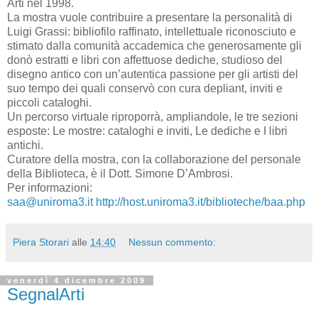
Arti nel 1998.
La mostra vuole contribuire a presentare la personalità di
Luigi Grassi: bibliofilo raffinato, intellettuale riconosciuto e
stimato dalla comunità accademica che generosamente gli
donò estratti e libri con affettuose dediche, studioso del
disegno antico con un’autentica passione per gli artisti del
suo tempo dei quali conservò con cura depliant, inviti e
piccoli cataloghi.
Un percorso virtuale riproporrà, ampliandole, le tre sezioni
esposte: Le mostre: cataloghi e inviti, Le dediche e I libri
antichi.
Curatore della mostra, con la collaborazione del personale
della Biblioteca, è il Dott. Simone D’Ambrosi.
Per informazioni:
saa@uniroma3.it
http://host.uniroma3.it/biblioteche/baa.php
Piera Storari
alle
14:40
Nessun commento:
venerdì 4 dicembre 2009
SegnalArti