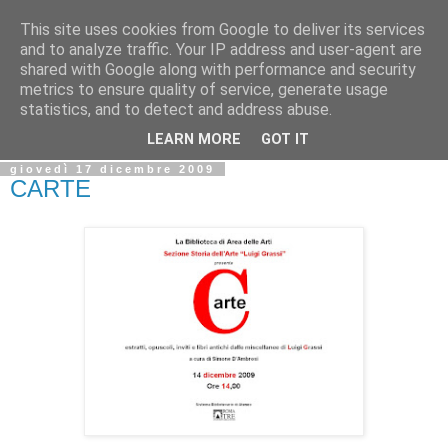
This site uses cookies from Google to deliver its services
Biblio@rti in
and to analyze traffic. Your IP address and user-agent are
shared with Google along with performance and security
metrics to ensure quality of service, generate usage
Il Blog della Biblioteca di Area delle arti per condividere
statistics, and to detect and address abuse.
informazioni iniziative incontri
LEARN MORE
GOT IT
giovedì 17 dicembre 2009
CARTE