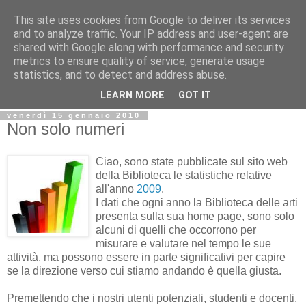
This site uses cookies from Google to deliver its services
Biblio@rti in
and to analyze traffic. Your IP address and user-agent are
shared with Google along with performance and security
metrics to ensure quality of service, generate usage
Il Blog della Biblioteca di Area delle arti per condividere
statistics, and to detect and address abuse.
informazioni iniziative incontri
LEARN MORE
GOT IT
venerdì 15 gennaio 2010
Non solo numeri
Ciao, sono state pubblicate sul sito web
della Biblioteca le statistiche relative
all'anno
2009
.
I dati che ogni anno la Biblioteca delle arti
presenta sulla sua home page, sono solo
alcuni di quelli che occorrono per
misurare e valutare nel tempo le sue
attività, ma possono essere in parte significativi per capire
se la direzione verso cui stiamo andando è quella giusta.
Premettendo che i nostri utenti potenziali, studenti e docenti,