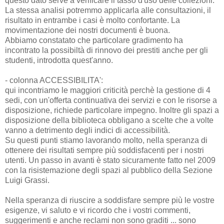
questo dato serve a verificare il tasso d'uso delle collezioni.
La stessa analisi potremmo applicarla alle consultazioni, il
risultato in entrambe i casi è molto confortante. La
movimentazione dei nostri documenti è buona.
Abbiamo constatato che particolare gradimento ha
incontrato la possibiltà di rinnovo dei prestiti anche per gli
studenti, introdotta quest'anno.
- colonna ACCESSIBILITA':
qui incontriamo le maggiori criticità perchè la gestione di 4
sedi, con un'offerta continuativa dei servizi e con le risorse a
disposizione, richiede particolare impegno. Inoltre gli spazi a
disposizione della biblioteca obbligano a scelte che a volte
vanno a detrimento degli indici di accessibilità.
Su questi punti stiamo lavorando molto, nella speranza di
ottenere dei risultati sempre più soddisfacenti per i nostri
utenti. Un passo in avanti è stato sicuramente fatto nel 2009
con la risistemazione degli spazi al pubblico della Sezione
Luigi Grassi.
Nella speranza di riuscire a soddisfare sempre più le vostre
esigenze, vi saluto e vi ricordo che i vostri commenti,
suggerimenti e anche reclami non sono graditi ... sono