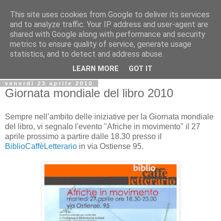
This site uses cookies from Google to deliver its services
Biblio@rti in
and to analyze traffic. Your IP address and user-agent are
shared with Google along with performance and security
metrics to ensure quality of service, generate usage
Il Blog della Biblioteca di Area delle arti per condividere
statistics, and to detect and address abuse.
informazioni iniziative incontri
LEARN MORE
GOT IT
venerdì 23 aprile 2010
Giornata mondiale del libro 2010
Sempre nell’ambito delle iniziative per la Giornata mondiale
del libro, vi segnalo l'evento "Afriche in movimento" il 27
aprile prossimo a partire dalle 18.30 presso il
BiblioCaffèLetterario
in via Ostiense 95.