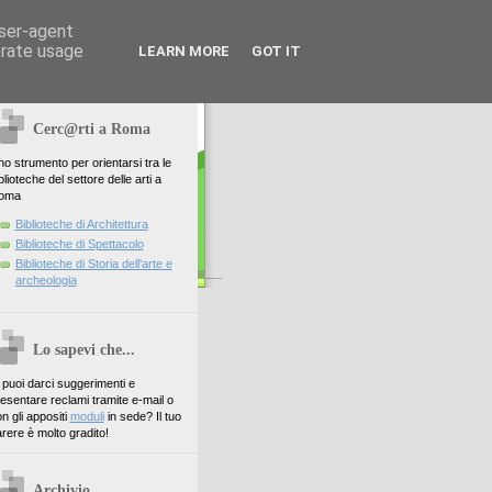
user-agent
erate usage
LEARN MORE
GOT IT
Cerc@rti a Roma
o strumento per orientarsi tra le
blioteche del settore delle arti a
oma
Biblioteche di Architettura
Biblioteche di Spettacolo
Biblioteche di Storia dell'arte e
archeologia
Lo sapevi che...
. puoi darci suggerimenti e
esentare reclami tramite e-mail o
n gli appositi
moduli
in sede? Il tuo
rere è molto gradito!
Archivio