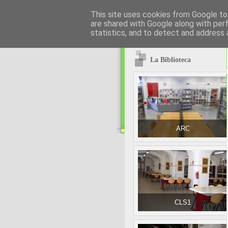
This site uses cookies from Google to 
are shared with Google along with per
statistics, and to detect and address 
La Biblioteca
ARC
CLS1