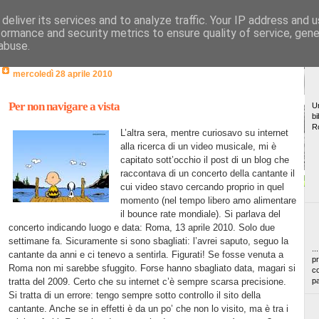
deliver its services and to analyze traffic. Your IP address and 
formance and security metrics to ensure quality of service, gen
abuse.
mercoledì 28 aprile 2010
Per non navigare a vista
Un
bi
R
L’altra sera, mentre curiosavo su internet
alla ricerca di un video musicale, mi è
capitato sott’occhio il post di un blog che
raccontava di un concerto della cantante il
cui video stavo cercando proprio in quel
momento (nel tempo libero amo alimentare
il bounce rate mondiale). Si parlava del
concerto indicando luogo e data: Roma, 13 aprile 2010. Solo due
settimane fa. Sicuramente si sono sbagliati: l’avrei saputo, seguo la
..
cantante da anni e ci tenevo a sentirla. Figurati! Se fosse venuta a
pr
Roma non mi sarebbe sfuggito. Forse hanno sbagliato data, magari si
co
tratta del 2009. Certo che su internet c’è sempre scarsa precisione.
pa
Si tratta di un errore: tengo sempre sotto controllo il sito della
cantante. Anche se in effetti è da un po’ che non lo visito, ma è tra i