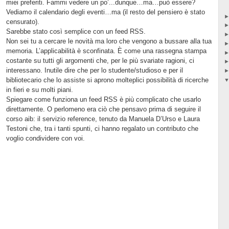
miei preferiti. Fammi vedere un po’...dunque…ma…può essere?
Vediamo il calendario degli eventi…ma (il resto del pensiero è stato
censurato).
Sarebbe stato così semplice con un feed RSS.
Non sei tu a cercare le novità ma loro che vengono a bussare alla tua
memoria. L’applicabilità è sconfinata. È come una rassegna stampa
costante su tutti gli argomenti che, per le più svariate ragioni, ci
interessano. Inutile dire che per lo studente/studioso e per il
bibliotecario che lo assiste si aprono molteplici possibilità di ricerche
in fieri e su molti piani.
Spiegare come funziona un feed RSS è più complicato che usarlo
direttamente. O perlomeno era ciò che pensavo prima di seguire il
corso aib: il servizio reference, tenuto da Manuela D’Urso e Laura
Testoni che, tra i tanti spunti, ci hanno regalato un contributo che
voglio condividere con voi.