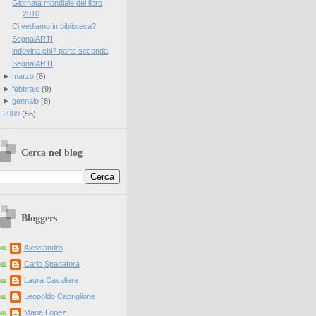
Giornata mondiale del libro
2010
Ci vediamo in biblioteca?
SegnalARTI
indovina chi? parte seconda
SegnalARTI
►
marzo
(
8
)
►
febbraio
(
9
)
►
gennaio
(
8
)
►
2009
(
55
)
Cerca nel blog
Bloggers
Alessandro
Carlo Spadafora
Laura Cavaliere
Leopoldo Capriglione
Maria Lopez