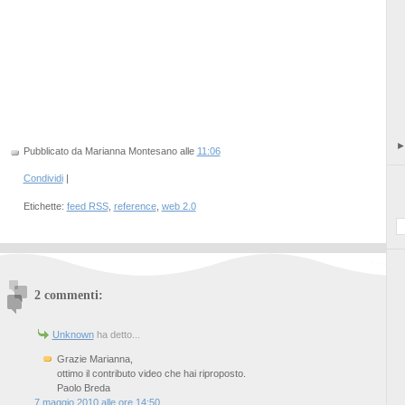
Pubblicato da Marianna Montesano
alle
11:06
Condividi
|
Etichette:
feed RSS
,
reference
,
web 2.0
2 commenti:
Unknown
ha detto...
Grazie Marianna,
ottimo il contributo video che hai riproposto.
Paolo Breda
7 maggio 2010 alle ore 14:50