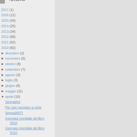
►
2017
(
1
)
►
2016
(
12
)
►
2015
(
43
)
►
2014
(
25
)
►
2013
(
34
)
►
2012
(
68
)
►
2011
(
62
)
▼
2010
(
82
)
►
dicembre
(
2
)
►
novembre
(
5
)
►
ottobre
(
8
)
►
settembre
(
7
)
►
agosto
(
3
)
►
luglio
(
3
)
►
giugno
(
8
)
►
maggio
(
11
)
▼
aprile
(
10
)
SegnalArti
Per non navigare a vista
SegnalARTI
Giornata mondiale del libro
2010
Giornata mondiale del libro
2010