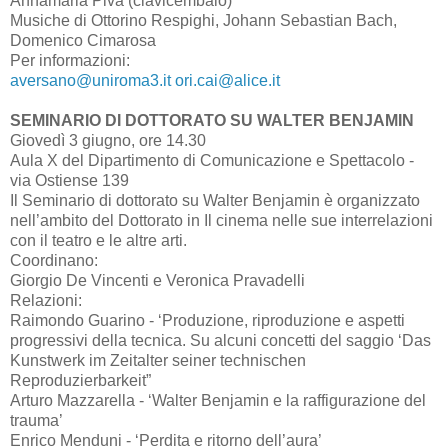
Annamaria Piva (clavicembalo)
Musiche di Ottorino Respighi, Johann Sebastian Bach,
Domenico Cimarosa
Per informazioni:
aversano@uniroma3.it
ori.cai@alice.it
SEMINARIO DI DOTTORATO SU WALTER BENJAMIN
Giovedì 3 giugno, ore 14.30
Aula X del Dipartimento di Comunicazione e Spettacolo -
via Ostiense 139
Il Seminario di dottorato su Walter Benjamin è organizzato
nell’ambito del Dottorato in Il cinema nelle sue interrelazioni
con il teatro e le altre arti.
Coordinano:
Giorgio De Vincenti e Veronica Pravadelli
Relazioni:
Raimondo Guarino - ‘Produzione, riproduzione e aspetti
progressivi della tecnica. Su alcuni concetti del saggio ‘Das
Kunstwerk im Zeitalter seiner technischen
Reproduzierbarkeit”
Arturo Mazzarella - ‘Walter Benjamin e la raffigurazione del
trauma’
Enrico Menduni - ‘Perdita e ritorno dell’aura’