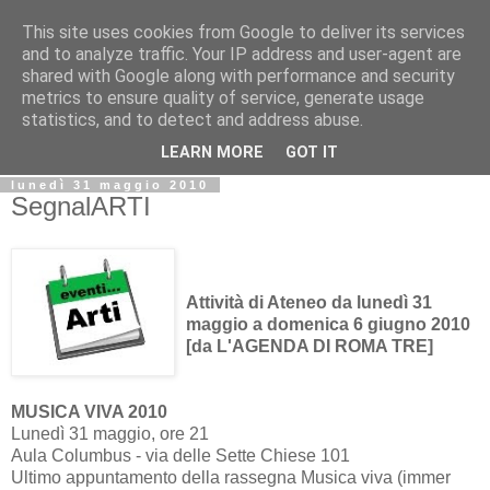
This site uses cookies from Google to deliver its services
Biblio@rti in
and to analyze traffic. Your IP address and user-agent are
shared with Google along with performance and security
metrics to ensure quality of service, generate usage
Il Blog della Biblioteca di Area delle arti per condividere
statistics, and to detect and address abuse.
informazioni iniziative incontri
LEARN MORE
GOT IT
lunedì 31 maggio 2010
SegnalARTI
Attività di Ateneo da lunedì 31
maggio a domenica 6 giugno 2010
[da L'AGENDA DI ROMA TRE]
MUSICA VIVA 2010
Lunedì 31 maggio, ore 21
Aula Columbus - via delle Sette Chiese 101
Ultimo appuntamento della rassegna Musica viva (immer