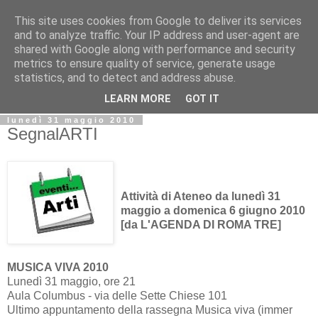
This site uses cookies from Google to deliver its services
Biblio@rti in
and to analyze traffic. Your IP address and user-agent are
shared with Google along with performance and security
metrics to ensure quality of service, generate usage
Il Blog della Biblioteca di Area delle arti per condividere
statistics, and to detect and address abuse.
informazioni iniziative incontri
LEARN MORE
GOT IT
lunedì 31 maggio 2010
SegnalARTI
Attività di Ateneo da lunedì 31
maggio a domenica 6 giugno 2010
[da L'AGENDA DI ROMA TRE]
MUSICA VIVA 2010
Lunedì 31 maggio, ore 21
Aula Columbus - via delle Sette Chiese 101
Ultimo appuntamento della rassegna Musica viva (immer