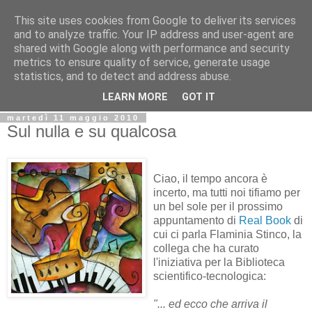
This site uses cookies from Google to deliver its services
Biblio@rti in
and to analyze traffic. Your IP address and user-agent are
shared with Google along with performance and security
metrics to ensure quality of service, generate usage
Il Blog della Biblioteca di Area delle arti per condividere
statistics, and to detect and address abuse.
informazioni iniziative incontri
LEARN MORE
GOT IT
martedì 11 maggio 2010
Sul nulla e su qualcosa
Ciao, il tempo ancora è
incerto, ma tutti noi tifiamo per
un bel sole per il prossimo
appuntamento di
Real Book
di
cui ci parla Flaminia Stinco, la
collega che ha curato
l'iniziativa per la Biblioteca
scientifico-tecnologica:
"... ed ecco che arriva il