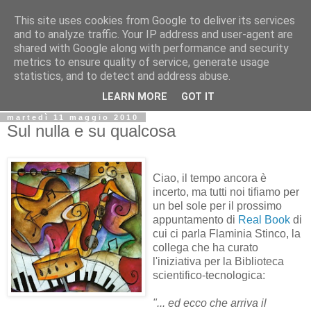
This site uses cookies from Google to deliver its services
Biblio@rti in
and to analyze traffic. Your IP address and user-agent are
shared with Google along with performance and security
metrics to ensure quality of service, generate usage
Il Blog della Biblioteca di Area delle arti per condividere
statistics, and to detect and address abuse.
informazioni iniziative incontri
LEARN MORE
GOT IT
martedì 11 maggio 2010
Sul nulla e su qualcosa
Ciao, il tempo ancora è
incerto, ma tutti noi tifiamo per
un bel sole per il prossimo
appuntamento di
Real Book
di
cui ci parla Flaminia Stinco, la
collega che ha curato
l'iniziativa per la Biblioteca
scientifico-tecnologica:
"... ed ecco che arriva il