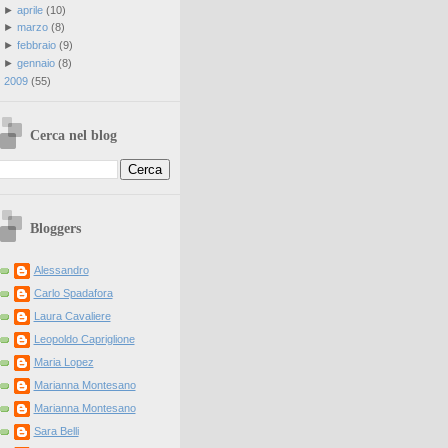
►
aprile
(
10
)
►
marzo
(
8
)
►
febbraio
(
9
)
►
gennaio
(
8
)
►
2009
(
55
)
Cerca nel blog
Bloggers
Alessandro
Carlo Spadafora
Laura Cavaliere
Leopoldo Capriglione
Maria Lopez
Marianna Montesano
Marianna Montesano
Sara Belli