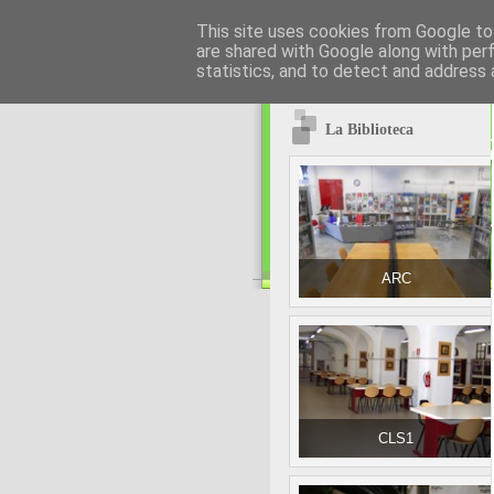
This site uses cookies from Google to 
are shared with Google along with per
statistics, and to detect and address 
La Biblioteca
ARC
CLS1