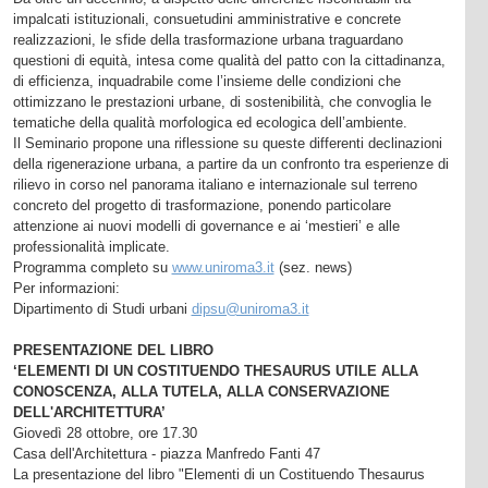
impalcati istituzionali, consuetudini amministrative e concrete
realizzazioni, le sfide della trasformazione urbana traguardano
questioni di equità, intesa come qualità del patto con la cittadinanza,
di efficienza, inquadrabile come l’insieme delle condizioni che
ottimizzano le prestazioni urbane, di sostenibilità, che convoglia le
tematiche della qualità morfologica ed ecologica dell’ambiente.
Il Seminario propone una riflessione su queste differenti declinazioni
della rigenerazione urbana, a partire da un confronto tra esperienze di
rilievo in corso nel panorama italiano e internazionale sul terreno
concreto del progetto di trasformazione, ponendo particolare
attenzione ai nuovi modelli di governance e ai ‘mestieri’ e alle
professionalità implicate.
Programma completo su
www.uniroma3.it
(sez. news)
Per informazioni:
Dipartimento di Studi urbani
dipsu@uniroma3.it
PRESENTAZIONE DEL LIBRO
‘ELEMENTI DI UN COSTITUENDO THESAURUS UTILE ALLA
CONOSCENZA, ALLA TUTELA, ALLA CONSERVAZIONE
DELL'ARCHITETTURA’
Giovedì 28 ottobre, ore 17.30
Casa dell'Architettura - piazza Manfredo Fanti 47
La presentazione del libro "Elementi di un Costituendo Thesaurus