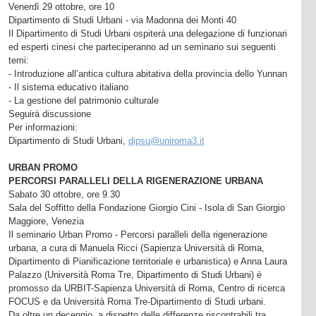
Venerdì 29 ottobre, ore 10
Dipartimento di Studi Urbani - via Madonna dei Monti 40
Il Dipartimento di Studi Urbani ospiterà una delegazione di funzionari
ed esperti cinesi che parteciperanno ad un seminario sui seguenti
temi:
- Introduzione all’antica cultura abitativa della provincia dello Yunnan
- Il sistema educativo italiano
- La gestione del patrimonio culturale
Seguirà discussione
Per informazioni:
Dipartimento di Studi Urbani,
dipsu@uniroma3.it
URBAN PROMO
PERCORSI PARALLELI DELLA RIGENERAZIONE URBANA
Sabato 30 ottobre, ore 9.30
Sala del Soffitto della Fondazione Giorgio Cini - Isola di San Giorgio
Maggiore, Venezia
Il seminario Urban Promo - Percorsi paralleli della rigenerazione
urbana, a cura di Manuela Ricci (Sapienza Università di Roma,
Dipartimento di Pianificazione territoriale e urbanistica) e Anna Laura
Palazzo (Università Roma Tre, Dipartimento di Studi Urbani) è
promosso da URBIT-Sapienza Università di Roma, Centro di ricerca
FOCUS e da Università Roma Tre-Dipartimento di Studi urbani.
Da oltre un decennio, a dispetto delle differenze riscontrabili tra