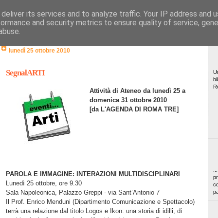
deliver its services and to analyze traffic. Your IP address and 
formance and security metrics to ensure quality of service, gen
abuse.
lunedì 25 ottobre 2010
SegnalARTI
Un
bi
R
Attività di Ateneo da lunedì 25 a
domenica 31 ottobre 2010
[da L'AGENDA DI ROMA TRE]
..
PAROLA E IMMAGINE: INTERAZIONI MULTIDISCIPLINARI
pr
Lunedì 25 ottobre, ore 9.30
co
Sala Napoleonica, Palazzo Greppi - via Sant’Antonio 7
pa
Il Prof. Enrico Menduni (Dipartimento Comunicazione e Spettacolo)
terrà una relazione dal titolo Logos e Ikon: una storia di idilli, di