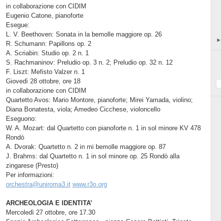
in collaborazione con CIDIM
Eugenio Catone, pianoforte
Esegue:
L. V. Beethoven: Sonata in la bemolle maggiore op. 26
R. Schumann: Papillons op. 2
A. Scriabin: Studio op. 2 n. 1
S. Rachmaninov: Preludio op. 3 n. 2; Preludio op. 32 n. 12
F. Liszt: Mefisto Valzer n. 1
Giovedì 28 ottobre, ore 18
in collaborazione con CIDIM
Quartetto Avos: Mario Montore, pianoforte; Mirei Yamada, violino;
Diana Bonatesta, viola; Amedeo Cicchese, violoncello
Eseguono:
W. A. Mozart: dal Quartetto con pianoforte n. 1 in sol minore KV 478
Rondò
A. Dvorak: Quartetto n. 2 in mi bemolle maggiore op. 87
J. Brahms: dal Quartetto n. 1 in sol minore op. 25 Rondò alla
zingarese (Presto)
Per informazioni:
orchestra@uniroma3.it
www.r3o.org
ARCHEOLOGIA E IDENTITA’
Mercoledì 27 ottobre, ore 17.30