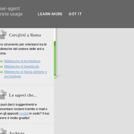
user-agent
erate usage
LEARN MORE
GOT IT
Cerc@rti a Roma
o strumento per orientarsi tra le
blioteche del settore delle arti a
oma
Biblioteche di Architettura
Biblioteche di Spettacolo
Biblioteche di Storia dell'arte e
archeologia
Lo sapevi che...
. puoi darci suggerimenti e
esentare reclami tramite e-mail o
n gli appositi
moduli
in sede? Il tuo
rere è molto gradito!
Archivio