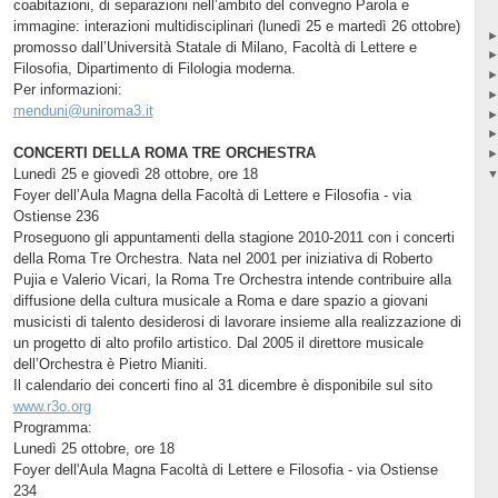
coabitazioni, di separazioni nell’ambito del convegno Parola e
immagine: interazioni multidisciplinari (lunedì 25 e martedì 26 ottobre)
promosso dall’Università Statale di Milano, Facoltà di Lettere e
Filosofia, Dipartimento di Filologia moderna.
Per informazioni:
menduni@uniroma3.it
CONCERTI DELLA ROMA TRE ORCHESTRA
Lunedì 25 e giovedì 28 ottobre, ore 18
Foyer dell’Aula Magna della Facoltà di Lettere e Filosofia - via
Ostiense 236
Proseguono gli appuntamenti della stagione 2010-2011 con i concerti
della Roma Tre Orchestra. Nata nel 2001 per iniziativa di Roberto
Pujia e Valerio Vicari, la Roma Tre Orchestra intende contribuire alla
diffusione della cultura musicale a Roma e dare spazio a giovani
musicisti di talento desiderosi di lavorare insieme alla realizzazione di
un progetto di alto profilo artistico. Dal 2005 il direttore musicale
dell’Orchestra è Pietro Mianiti.
Il calendario dei concerti fino al 31 dicembre è disponibile sul sito
www.r3o.org
Programma:
Lunedì 25 ottobre, ore 18
Foyer dell'Aula Magna Facoltà di Lettere e Filosofia - via Ostiense
234