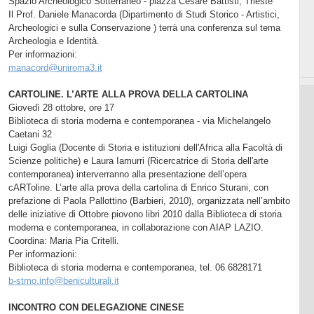
Spazio Archeologico Sotterraneo - piazza Cesare Battisti, Trieste
Il Prof. Daniele Manacorda (Dipartimento di Studi Storico - Artistici,
Archeologici e sulla Conservazione ) terrà una conferenza sul tema
Archeologia e Identità.
Per informazioni:
manacord@uniroma3.it
CARTOLINE. L’ARTE ALLA PROVA DELLA CARTOLINA
Giovedì 28 ottobre, ore 17
Biblioteca di storia moderna e contemporanea - via Michelangelo
Caetani 32
Luigi Goglia (Docente di Storia e istituzioni dell'Africa alla Facoltà di
Scienze politiche) e Laura Iamurri (Ricercatrice di Storia dell'arte
contemporanea) interverranno alla presentazione dell’opera
cARToline. L’arte alla prova della cartolina di Enrico Sturani, con
prefazione di Paola Pallottino (Barbieri, 2010), organizzata nell’ambito
delle iniziative di Ottobre piovono libri 2010 dalla Biblioteca di storia
moderna e contemporanea, in collaborazione con AIAP LAZIO.
Coordina: Maria Pia Critelli.
Per informazioni:
Biblioteca di storia moderna e contemporanea, tel. 06 6828171
b-stmo.info@beniculturali.it
INCONTRO CON DELEGAZIONE CINESE