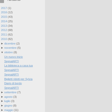
►
2017
(
1
)
►
2016
(
12
)
►
2015
(
43
)
►
2014
(
25
)
►
2013
(
34
)
►
2012
(
68
)
►
2011
(
62
)
▼
2010
(
82
)
►
dicembre
(
2
)
►
novembre
(
5
)
▼
ottobre
(
8
)
Un nuovo inizio
SegnalARTI
La biblioteca a casa tua
SegnalARTI
SegnalARTI
Biglietti ridotti per Sylvia
Diario di bordo
SegnalARTI
►
settembre
(
7
)
►
agosto
(
3
)
►
luglio
(
3
)
►
giugno
(
8
)
►
maggio
(
11
)