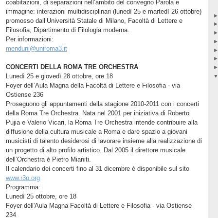
coabitazioni, di separazioni nell’ambito del convegno Parola e
immagine: interazioni multidisciplinari (lunedì 25 e martedì 26 ottobre)
promosso dall’Università Statale di Milano, Facoltà di Lettere e
Filosofia, Dipartimento di Filologia moderna.
Per informazioni:
menduni@uniroma3.it
CONCERTI DELLA ROMA TRE ORCHESTRA
Lunedì 25 e giovedì 28 ottobre, ore 18
Foyer dell’Aula Magna della Facoltà di Lettere e Filosofia - via
Ostiense 236
Proseguono gli appuntamenti della stagione 2010-2011 con i concerti
della Roma Tre Orchestra. Nata nel 2001 per iniziativa di Roberto
Pujia e Valerio Vicari, la Roma Tre Orchestra intende contribuire alla
diffusione della cultura musicale a Roma e dare spazio a giovani
musicisti di talento desiderosi di lavorare insieme alla realizzazione di
un progetto di alto profilo artistico. Dal 2005 il direttore musicale
dell’Orchestra è Pietro Mianiti.
Il calendario dei concerti fino al 31 dicembre è disponibile sul sito
www.r3o.org
Programma:
Lunedì 25 ottobre, ore 18
Foyer dell'Aula Magna Facoltà di Lettere e Filosofia - via Ostiense
234