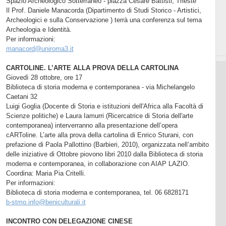
Spazio Archeologico Sotterraneo - piazza Cesare Battisti, Trieste
Il Prof. Daniele Manacorda (Dipartimento di Studi Storico - Artistici,
Archeologici e sulla Conservazione ) terrà una conferenza sul tema
Archeologia e Identità.
Per informazioni:
manacord@uniroma3.it
CARTOLINE. L’ARTE ALLA PROVA DELLA CARTOLINA
Giovedì 28 ottobre, ore 17
Biblioteca di storia moderna e contemporanea - via Michelangelo
Caetani 32
Luigi Goglia (Docente di Storia e istituzioni dell'Africa alla Facoltà di
Scienze politiche) e Laura Iamurri (Ricercatrice di Storia dell'arte
contemporanea) interverranno alla presentazione dell’opera
cARToline. L’arte alla prova della cartolina di Enrico Sturani, con
prefazione di Paola Pallottino (Barbieri, 2010), organizzata nell’ambito
delle iniziative di Ottobre piovono libri 2010 dalla Biblioteca di storia
moderna e contemporanea, in collaborazione con AIAP LAZIO.
Coordina: Maria Pia Critelli.
Per informazioni:
Biblioteca di storia moderna e contemporanea, tel. 06 6828171
b-stmo.info@beniculturali.it
INCONTRO CON DELEGAZIONE CINESE