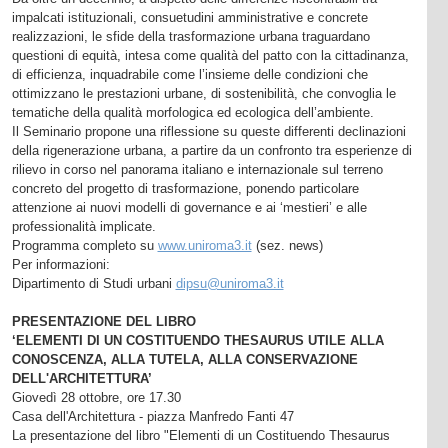
impalcati istituzionali, consuetudini amministrative e concrete
realizzazioni, le sfide della trasformazione urbana traguardano
questioni di equità, intesa come qualità del patto con la cittadinanza,
di efficienza, inquadrabile come l’insieme delle condizioni che
ottimizzano le prestazioni urbane, di sostenibilità, che convoglia le
tematiche della qualità morfologica ed ecologica dell’ambiente.
Il Seminario propone una riflessione su queste differenti declinazioni
della rigenerazione urbana, a partire da un confronto tra esperienze di
rilievo in corso nel panorama italiano e internazionale sul terreno
concreto del progetto di trasformazione, ponendo particolare
attenzione ai nuovi modelli di governance e ai ‘mestieri’ e alle
professionalità implicate.
Programma completo su
www.uniroma3.it
(sez. news)
Per informazioni:
Dipartimento di Studi urbani
dipsu@uniroma3.it
PRESENTAZIONE DEL LIBRO
‘ELEMENTI DI UN COSTITUENDO THESAURUS UTILE ALLA
CONOSCENZA, ALLA TUTELA, ALLA CONSERVAZIONE
DELL'ARCHITETTURA’
Giovedì 28 ottobre, ore 17.30
Casa dell'Architettura - piazza Manfredo Fanti 47
La presentazione del libro "Elementi di un Costituendo Thesaurus