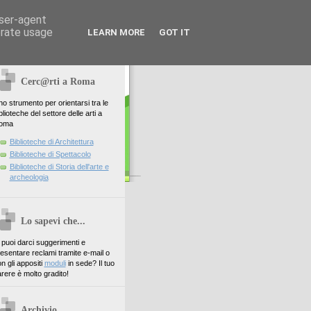
user-agent
erate usage
LEARN MORE
GOT IT
Cerc@rti a Roma
o strumento per orientarsi tra le
blioteche del settore delle arti a
oma
Biblioteche di Architettura
Biblioteche di Spettacolo
Biblioteche di Storia dell'arte e
archeologia
Lo sapevi che...
. puoi darci suggerimenti e
esentare reclami tramite e-mail o
n gli appositi
moduli
in sede? Il tuo
rere è molto gradito!
Archivio