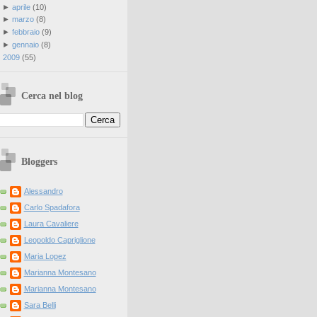
►
aprile
(
10
)
►
marzo
(
8
)
►
febbraio
(
9
)
►
gennaio
(
8
)
►
2009
(
55
)
Cerca nel blog
Bloggers
Alessandro
Carlo Spadafora
Laura Cavaliere
Leopoldo Capriglione
Maria Lopez
Marianna Montesano
Marianna Montesano
Sara Belli