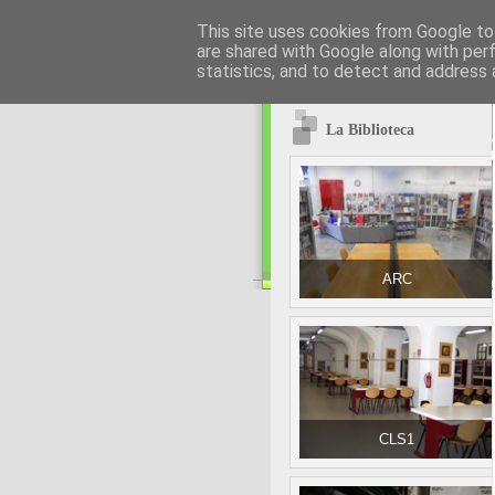
This site uses cookies from Google to 
are shared with Google along with per
statistics, and to detect and address 
La Biblioteca
ARC
CLS1