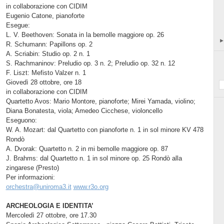
in collaborazione con CIDIM
Eugenio Catone, pianoforte
Esegue:
L. V. Beethoven: Sonata in la bemolle maggiore op. 26
R. Schumann: Papillons op. 2
A. Scriabin: Studio op. 2 n. 1
S. Rachmaninov: Preludio op. 3 n. 2; Preludio op. 32 n. 12
F. Liszt: Mefisto Valzer n. 1
Giovedì 28 ottobre, ore 18
in collaborazione con CIDIM
Quartetto Avos: Mario Montore, pianoforte; Mirei Yamada, violino;
Diana Bonatesta, viola; Amedeo Cicchese, violoncello
Eseguono:
W. A. Mozart: dal Quartetto con pianoforte n. 1 in sol minore KV 478
Rondò
A. Dvorak: Quartetto n. 2 in mi bemolle maggiore op. 87
J. Brahms: dal Quartetto n. 1 in sol minore op. 25 Rondò alla
zingarese (Presto)
Per informazioni:
orchestra@uniroma3.it
www.r3o.org
ARCHEOLOGIA E IDENTITA’
Mercoledì 27 ottobre, ore 17.30