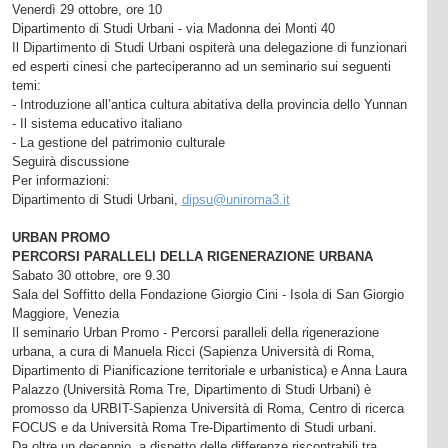
Venerdì 29 ottobre, ore 10
Dipartimento di Studi Urbani - via Madonna dei Monti 40
Il Dipartimento di Studi Urbani ospiterà una delegazione di funzionari
ed esperti cinesi che parteciperanno ad un seminario sui seguenti
temi:
- Introduzione all’antica cultura abitativa della provincia dello Yunnan
- Il sistema educativo italiano
- La gestione del patrimonio culturale
Seguirà discussione
Per informazioni:
Dipartimento di Studi Urbani,
dipsu@uniroma3.it
URBAN PROMO
PERCORSI PARALLELI DELLA RIGENERAZIONE URBANA
Sabato 30 ottobre, ore 9.30
Sala del Soffitto della Fondazione Giorgio Cini - Isola di San Giorgio
Maggiore, Venezia
Il seminario Urban Promo - Percorsi paralleli della rigenerazione
urbana, a cura di Manuela Ricci (Sapienza Università di Roma,
Dipartimento di Pianificazione territoriale e urbanistica) e Anna Laura
Palazzo (Università Roma Tre, Dipartimento di Studi Urbani) è
promosso da URBIT-Sapienza Università di Roma, Centro di ricerca
FOCUS e da Università Roma Tre-Dipartimento di Studi urbani.
Da oltre un decennio, a dispetto delle differenze riscontrabili tra