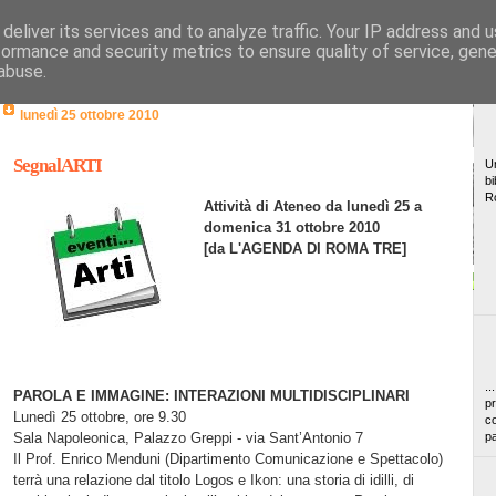
deliver its services and to analyze traffic. Your IP address and 
formance and security metrics to ensure quality of service, gen
abuse.
lunedì 25 ottobre 2010
SegnalARTI
Un
bi
R
Attività di Ateneo da lunedì 25 a
domenica 31 ottobre 2010
[da L'AGENDA DI ROMA TRE]
..
PAROLA E IMMAGINE: INTERAZIONI MULTIDISCIPLINARI
pr
Lunedì 25 ottobre, ore 9.30
co
Sala Napoleonica, Palazzo Greppi - via Sant’Antonio 7
pa
Il Prof. Enrico Menduni (Dipartimento Comunicazione e Spettacolo)
terrà una relazione dal titolo Logos e Ikon: una storia di idilli, di