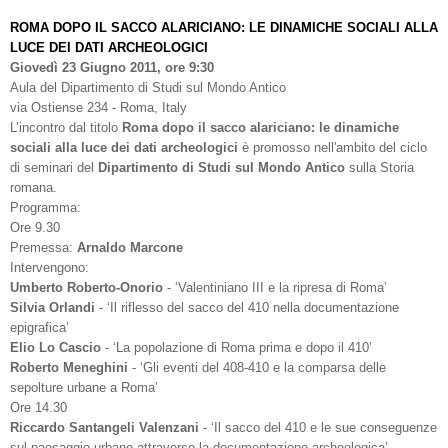
ROMA DOPO IL SACCO ALARICIANO: LE DINAMICHE SOCIALI ALLA
LUCE DEI DATI ARCHEOLOGICI
Giovedì 23 Giugno 2011, ore 9:30
Aula del Dipartimento di Studi sul Mondo Antico
via Ostiense 234 - Roma, Italy
L’incontro dal titolo
Roma dopo il sacco alariciano: le dinamiche
sociali alla luce dei dati archeologici
è promosso nell'ambito del ciclo
di seminari del
Dipartimento di Studi sul Mondo Antico
sulla Storia
romana.
Programma:
Ore 9.30
Premessa:
Arnaldo Marcone
Intervengono:
Umberto Roberto-Onorio
- ‘Valentiniano III e la ripresa di Roma’
Silvia Orlandi
- ‘Il riflesso del sacco del 410 nella documentazione
epigrafica’
Elio Lo Cascio
- ‘La popolazione di Roma prima e dopo il 410’
Roberto Meneghini
- ‘Gli eventi del 408-410 e la comparsa delle
sepolture urbane a Roma’
Ore 14.30
Riccardo Santangeli Valenzani
- ‘Il sacco del 410 e le sue conseguenze
sul paesaggio urbano attraverso la documentazione archeologica’