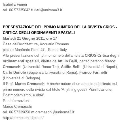
Isabella Furieri
tel. 06 57335642 furieri@uniroma3.it
PRESENTAZIONE DEL PRIMO NUMERO DELLA RIVISTA CRIOS -
CRITICA DEGLI ORDINAMENTI SPAZIALI
Martedì 21 Giugno 2011, ore 17
Casa dell'Architettura, Acquario Romano
piazza Manfredo Fanti 47 - Roma, Italy
Alla presentazione del primo numero della rivista
CRIOS-Critica degli
ordinamenti spaziali
, diretta da
Attilio Belli
, parteciperanno
Marco
Cremaschi
(Università Roma Tre),
Attilio Belli
(Università di Napoli),
Carlo Donolo
(Sapienza Università di Roma),
Franco Farinelli
(Università di Bologna).
Il Prof.
Marco Cremaschi
è anche autore di un articolo pubblicato sul
primo numero della rivista dal titolo 'Anything goes? Pianificazione,
Postmodernismo, e oltre'.
Per informazioni:
Marco Cremaschi
tel. 06 57339650 m.cremaschi@uniroma3.it
http://cremaschi.dipsu.it/