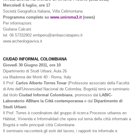
Mercoledì 6 luglio, ore 17
Società Geografica Italiana, Villa Celimontana
Programma completo su
www.uniroma3.it
(news)
Per informazioni:
Giuliana Calcani
tel. 06 57332902 embperu@ambasciataperu.it
www.archeologiaviva.it
CIUDAD INFORMAL COLOMBIANA
Giovedì 30 Giugno 2011, ore 10
Dipartimento di Studi Urbani, Aula 26
via Madonna dei Monti 40 - Roma, Italy
Il Prof.
Carlos Alberto Torres Tovar
(Professore associato della Facoltà
di Arte dell'Universidad Nacional de Colombia, Bogotà) terrà un seminario
dal titolo
Ciudad Informal Colombiana
, promosso dal
LABIC-
Laboratorio ABItare la Città contemporanea
e dal
Dipartimento di
Studi Urbani
.
Il Prof. Torres è coordinatore del gruppo di ricerca Procesos urbanos en
Hàbitat, Vivienda e Informalidad che opera sul tema della città informale a
Bogotà e nelle principali città Colombiane.
Il seminario racconterà gli esiti del lavoro, i rapporti tra informale e