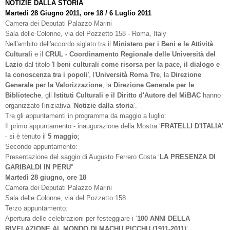
NOTIZIE DALLA STORIA
Martedì 28 Giugno 2011, ore 18 / 6 Luglio 2011
Camera dei Deputati Palazzo Marini
Sala delle Colonne, via del Pozzetto 158 - Roma, Italy
Nell'ambito dell'accordo siglato tra il
Ministero per i Beni e le Attività
Culturali
e il
CRUL - Coordinamento Regionale delle Università del
Lazio
dal titolo '
I beni culturali come risorsa per la pace, il dialogo e
la conoscenza tra i popoli
', l'
Università Roma Tre
, la
Direzione
Generale per la Valorizzazione
, la
Direzione
Generale per le
Biblioteche
, gli
Istituti Culturali e il Diritto d'Autore del MiBAC
hanno
organizzato l'iniziativa ‘
Notizie dalla storia
’.
Tre gli appuntamenti in programma da maggio a luglio:
Il primo appuntamento - inaugurazione della Mostra ‘
FRATELLI D'ITALIA
’
- si è tenuto il
5 maggio
;
Secondo appuntamento:
Presentazione del saggio di Augusto Ferrero Costa ‘
LA PRESENZA DI
GARIBALDI IN PERU
''
Martedì 28 giugno, ore 18
Camera dei Deputati Palazzo Marini
Sala delle Colonne, via del Pozzetto 158
Terzo appuntamento:
Apertura delle celebrazioni per festeggiare i ‘
100 ANNI DELLA
RIVELAZIONE AL MONDO DI MACHU PICCHU (1911-2011)
’