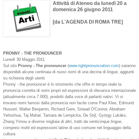
Attività di Ateneo da lunedì 20 a
domenica 26 giugno 2011
[da L'AGENDA DI ROMA TRE]
PRONNY - THE PRONOUNCER
Lunedì 30 Maggio 2011
Sul sit
o
Pronny - The pronouncer
(
www.rightpronunciation.com
) saranno
disponibili alcune centinaia di nuovi nomi di una decina di lingue, aggiunti
su richiesta degli utenti.
Pronny - the pronouncer è lo strumento che offre in tempo reale la
pronuncia corretta di nomi propri ed espressioni di rilevanza internazionale
(attualmente circa 7.000), prodotti dalla voce di parlanti nativi. Vi si
trovano nomi famosi dalla pronuncia non facile come Paul Klee, Edmund
Husserl, Walter Benjamin, Richard Gere, Sinead O'Connor, Abraham
Yehoshua, Taj Mahal, Tamara de Lempicka, De Stijl, György Lukáks,
Zhang Yimou e diverse migliaia di altri, tratti da venticinque lingue,
compresi motti ed espressioni latine di uso comune nel linguaggio della
cultura.