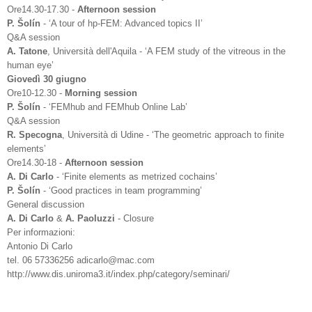
Ore14.30-17.30 -
Afternoon session
P. Šolín
- ‘A tour of hp-FEM: Advanced topics II’
Q&A session
A. Tatone
, Università dell'Aquila - ‘A FEM study of the vitreous in the
human eye’
Giovedì 30 giugno
Ore10-12.30 -
Morning session
P. Šolín
- ‘FEMhub and FEMhub Online Lab’
Q&A session
R. Specogna
, Università di Udine - ‘The geometric approach to finite
elements’
Ore14.30-18 -
Afternoon session
A. Di Carlo
- ‘Finite elements as metrized cochains’
P. Šolín
- ‘Good practices in team programming’
General discussion
A. Di Carlo
&
A. Paoluzzi
- Closure
Per informazioni:
Antonio Di Carlo
tel. 06 57336256 adicarlo@mac.com
http://www.dis.uniroma3.it/index.php/category/seminari/