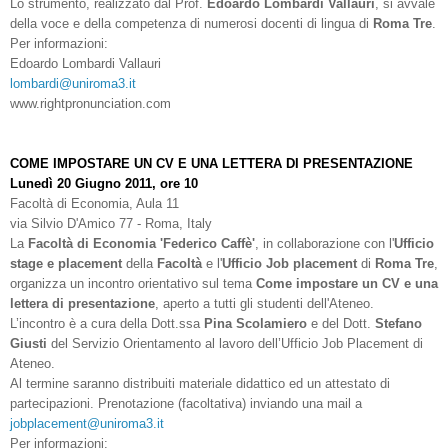
Lo strumento, realizzato dal Prof.
Edoardo Lombardi Vallauri
, si avvale
della voce e della competenza di numerosi docenti di lingua di
Roma Tre
.
Per informazioni:
Edoardo Lombardi Vallauri
lombardi@uniroma3.it
www.rightpronunciation.com
COME IMPOSTARE UN CV E UNA LETTERA DI PRESENTAZIONE
Lunedì 20 Giugno 2011, ore 10
Facoltà di Economia, Aula 11
via Silvio D'Amico 77 - Roma, Italy
La
Facoltà di Economia 'Federico Caffè'
, in collaborazione con l'
Ufficio
stage e placement
della
Facoltà
e l'
Ufficio Job placement
di
Roma Tre
,
organizza un incontro orientativo sul tema
Come impostare un CV e una
lettera di presentazione
, aperto a tutti gli studenti dell'Ateneo.
L’incontro è a cura della Dott.ssa
Pina Scolamiero
e del Dott.
Stefano
Giusti
del Servizio Orientamento al lavoro dell’Ufficio Job Placement di
Ateneo.
Al termine saranno distribuiti materiale didattico ed un attestato di
partecipazioni. Prenotazione (facoltativa) inviando una mail a
jobplacement@uniroma3.it
Per informazioni: