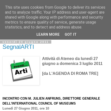
This site uses cookies from Google to deliver its services
Biblio@rti in
and to analyze traffic. Your IP address and user-agent are
shared with Google along with performance and security
metrics to ensure quality of service, generate usage
Il Blog della Biblioteca di Area delle arti per condividere
statistics, and to detect and address abuse.
informazioni iniziative incontri
LEARN MORE
GOT IT
venerdì 24 giugno 2011
SegnalARTI
Attività di Ateneo da lunedì 27
giugno a domenica 3 luglio 2011
[da L'AGENDA DI ROMA TRE]
INCONTRO CON M. JULIEN ANFRUNS, DIRETTORE GENERALE
DELL'INTERNATIONAL COUNCIL OF MUSEUMS
Lunedì 27 Giugno 2011, ore 10