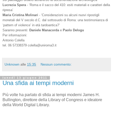
Lucrezia Spera
- ‘Roma e il sacco del 410: esiti materiali e caratteri della
ripresa’
Maria Cristina Molinari
- ‘Considerazioni su alcuni nuovi ripostigli
monetali del V secolo d.C. dal sottosuolo di Roma: una testimonianza di
‘pattern of violence’ in età tardoantica?’
Saranno presenti:
Daniele Manacorda
e
Paolo Delogu
Per informazioni:
Antonio Colella
tel. 06 57338379 colella@uniroma3.it
Unknown
alle
15:35
Nessun commento:
lunedì 13 giugno 2011
Una sfida ai tempi moderni
Più volte ha parlato di sfida ai tempi moderni James H.
Bullington, direttore della Library of Congress e ideatore
della World Digital Library.