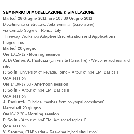
SEMINARIO DI MODELLAZIONE & SIMULAZIONE
Martedì 28 Giugno 2011, ore 10 / 30 Giugno 2011
Dipartimento di Strutture, Aula Seminari (terzo piano)
via Corrado Segre 6 - Roma, Italy
Three-day Workshop
Adaptive Discretization and Applications
Programma:
Martedì 28 giugno
Ore 10.15-12 -
Morning session
A. Di Carlo
&
A. Paoluzzi
(Università Roma Tre) - Welcome address and
intro
P. Šolín
, University of Nevada, Reno - ‘A tour of hp-FEM: Basics I’
Q&A session
Ore 14.30-17.30 -
Afternoon session
P. Šolín
- ‘A tour of hp-FEM: Basics II’
Q&A session
A. Paoluzzi
- ‘Cuboidal meshes from polytopal complexes’
Mercoledì 29 giugno
Ore10-12.30 -
Morning session
P. Šolín
- ‘A tour of hp-FEM: Advanced topics I’
Q&A session
V. Saouma
, CU-Boulder - ‘Real-time hybrid simulation’