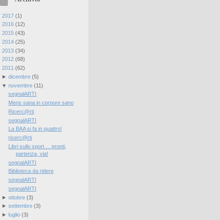
►
2017
(
1
)
►
2016
(
12
)
►
2015
(
43
)
►
2014
(
25
)
►
2013
(
34
)
►
2012
(
68
)
▼
2011
(
62
)
►
dicembre
(
5
)
▼
novembre
(
11
)
segnalARTI
Mens sana in corpore sano
Ricerc@rti
segnalARTI
La BAA si fa in quattro!
ricerc@rti
Libri sullo sport ... pronti,
partenza, via!
segnalARTI
Biblioteca da ridere
segnalARTI
segnalARTI
►
ottobre
(
3
)
►
settembre
(
3
)
►
luglio
(
3
)