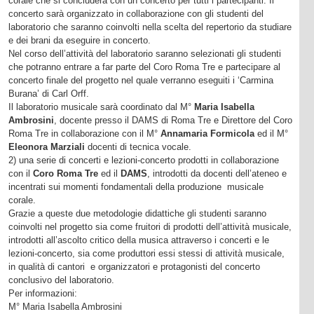
corale che si concluderà con un concerto per tutti i partecipanti. Il
concerto sarà organizzato in collaborazione con gli studenti del
laboratorio che saranno coinvolti nella scelta del repertorio da studiare
e dei brani da eseguire in concerto.
Nel corso dell’attività del laboratorio saranno selezionati gli studenti
che potranno entrare a far parte del Coro Roma Tre e partecipare al
concerto finale del progetto nel quale verranno eseguiti i ‘Carmina
Burana’ di Carl Orff.
Il laboratorio musicale sarà coordinato dal M°
Maria Isabella
Ambrosini
, docente presso il DAMS di Roma Tre e Direttore del Coro
Roma Tre in collaborazione con il M°
Annamaria Formicola
ed il M°
Eleonora Marziali
docenti di tecnica vocale.
2) una serie di concerti e lezioni-concerto prodotti in collaborazione
con il
Coro Roma Tre
ed il
DAMS
, introdotti da docenti dell’ateneo e
incentrati sui momenti fondamentali della produzione musicale
corale.
Grazie a queste due metodologie didattiche gli studenti saranno
coinvolti nel progetto sia come fruitori di prodotti dell’attività musicale,
introdotti all’ascolto critico della musica attraverso i concerti e le
lezioni-concerto, sia come produttori essi stessi di attività musicale,
in qualità di cantori e organizzatori e protagonisti del concerto
conclusivo del laboratorio.
Per informazioni:
M° Maria Isabella Ambrosini