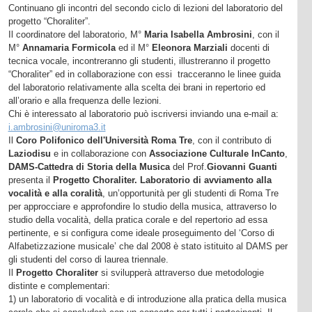
Continuano gli incontri del secondo ciclo di lezioni del laboratorio del
progetto “Choraliter”.
Il coordinatore del laboratorio, M°
Maria Isabella Ambrosini
, con il
M°
Annamaria Formicola
ed il M°
Eleonora Marziali
docenti di
tecnica vocale, incontreranno gli studenti, illustreranno il progetto
“Choraliter” ed in collaborazione con essi tracceranno le linee guida
del laboratorio relativamente alla scelta dei brani in repertorio ed
all’orario e alla frequenza delle lezioni.
Chi è interessato al laboratorio può iscriversi inviando una e-mail a:
i.ambrosini@uniroma3.it
Il
Coro Polifonico dell'Università Roma Tre
, con il contributo di
Laziodisu
e in collaborazione con
Associazione Culturale InCanto
,
DAMS-Cattedra di Storia della Musica
del Prof.
Giovanni Guanti
presenta il
Progetto Choraliter. Laboratorio di avviamento alla
vocalità e alla coralità
, un’opportunità per gli studenti di Roma Tre
per approcciare e approfondire lo studio della musica, attraverso lo
studio della vocalità, della pratica corale e del repertorio ad essa
pertinente, e si configura come ideale proseguimento del ‘Corso di
Alfabetizzazione musicale’ che dal 2008 è stato istituito al DAMS per
gli studenti del corso di laurea triennale.
Il
Progetto Choraliter
si svilupperà attraverso due metodologie
distinte e complementari:
1) un laboratorio di vocalità e di introduzione alla pratica della musica