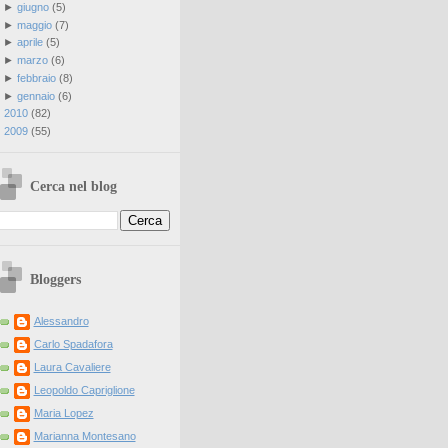
►
giugno
(
5
)
►
maggio
(
7
)
►
aprile
(
5
)
►
marzo
(
6
)
►
febbraio
(
8
)
►
gennaio
(
6
)
►
2010
(
82
)
►
2009
(
55
)
Cerca nel blog
Bloggers
Alessandro
Carlo Spadafora
Laura Cavaliere
Leopoldo Capriglione
Maria Lopez
Marianna Montesano