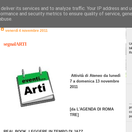
deliver its services and to analyze traffic. Your IP address and 
formance and security metrics to ensure quality of service, gen
abuse.
venerdì 4 novembre 2011
segnalARTI
Un
bi
R
Attività di Ateneo da lunedì
7 a domenica 13 novembre
2011
..
pr
[da L'AGENDA DI ROMA
co
TRE]
pa
REAL BOOK. LEGGERE IN TEMPO DI JAZZ