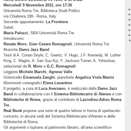
Mercoledì 9 Novembre 2011, ore 17:30
Università Roma Tre, Biblioteca Studi Politici
via Chiabrera 199 - Roma, Italy
Secondo appuntamento:
La Frontiera
Saluti:
Maria Palozzi
, SBA Università Roma Tre
Introducono:
Renato Moro
,
Gian Cesare Romagnoli
, Università Roma Tre
Musiche
Dams Jazz Band
Testi di A. Conan Doyle, C. Geertz, V. Hugo, J.F. Kennedy, M. Luther
King, C. Magris, A. San Suu Kyi, F. Jackson Turner, A. Yehoshua,
selezionati da
R. Moro
e
G.C. Romagnoli
Leggono
Michele Marchi
,
Agnese Valle
Violoncello
Emanuela Zanghi
, pianoforte
Angelica Viola Marini
Movimenti coreografici
Elena Levantino
Il progetto, a cura di
Luca Aversano
, è realizzato dalla
Dams Jazz
Band
in collaborazione con il
Sistema Bibliotecario di Ateneo
e con
Biblioteche di Roma
, grazie al contributo di
Laziodisu-Adisu Roma
Tre
.
Real Book
propone una serie di quattro letture in forma di spettacolo-
concerto, in alcune sedi del Sistema Bibliotecario d'Ateneo e delle
Biblioteche di Roma.
Gli argomenti s’ispirano al patrimonio librario, all’area scientifico-