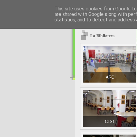
This site uses cookies from Google to 
are shared with Google along with per
statistics, and to detect and address 
La Biblioteca
ARC
CLS1