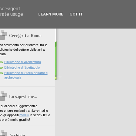
user-agent
erate usage
LEARN MORE
GOT IT
Cerc@rti a Roma
o strumento per orientarsi tra le
blioteche del settore delle arti a
oma
Biblioteche di Architettura
Biblioteche di Spettacolo
Biblioteche di Storia dell'arte e
archeologia
Lo sapevi che...
. puoi darci suggerimenti e
esentare reclami tramite e-mail o
n gli appositi
moduli
in sede? Il tuo
rere è molto gradito!
Archivio