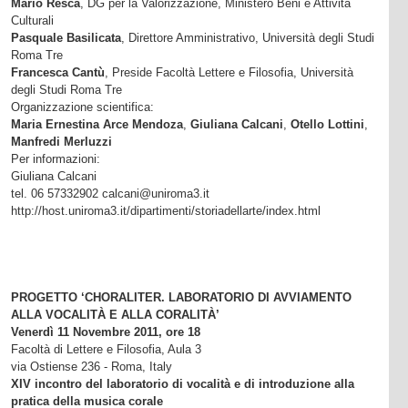
Mario Resca
, DG per la Valorizzazione, Ministero Beni e Attività
Culturali
Pasquale Basilicata
, Direttore Amministrativo, Università degli Studi
Roma Tre
Francesca Cantù
, Preside Facoltà Lettere e Filosofia, Università
degli Studi Roma Tre
Organizzazione scientifica:
Maria Ernestina Arce Mendoza
,
Giuliana Calcani
,
Otello
Lottini
,
Manfredi Merluzzi
Per informazioni:
Giuliana Calcani
tel. 06 57332902 calcani@uniroma3.it
http://host.uniroma3.it/dipartimenti/storiadellarte/index.html
PROGETTO ‘CHORALITER. LABORATORIO DI AVVIAMENTO
ALLA VOCALITÀ E ALLA CORALITÀ’
Venerdì 11 Novembre 2011, ore 18
Facoltà di Lettere e Filosofia, Aula 3
via Ostiense 236 - Roma, Italy
XIV incontro del laboratorio di vocalità e di introduzione alla
pratica della musica corale