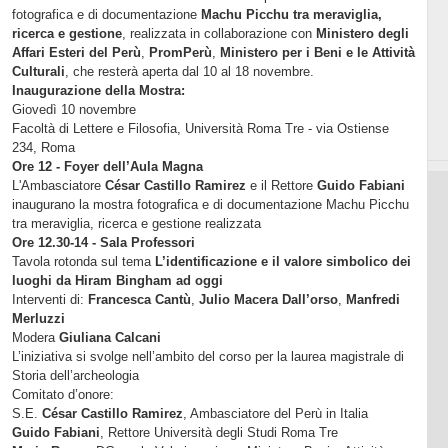
fotografica e di documentazione
Machu Picchu tra meraviglia,
ricerca e gestione
, realizzata in collaborazione con
Ministero degli
Affari Esteri del Perù
,
PromPerù
,
Ministero per i Beni e le Attività
Culturali
, che resterà aperta dal 10 al 18 novembre.
Inaugurazione della Mostra:
Giovedì 10 novembre
Facoltà di Lettere e Filosofia, Università Roma Tre - via Ostiense
234, Roma
Ore 12 - Foyer dell’Aula Magna
L'Ambasciatore
César Castillo Ramirez
e il Rettore
Guido Fabiani
inaugurano la mostra fotografica e di documentazione Machu Picchu
tra meraviglia, ricerca e gestione realizzata
Ore 12.30-14 - Sala Professori
Tavola rotonda sul tema
L’identificazione e il valore simbolico dei
luoghi da Hiram Bingham ad oggi
Interventi di:
Francesca Cantù
,
Julio Macera Dall’orso
,
Manfredi
Merluzzi
Modera
Giuliana Calcani
L’iniziativa si svolge nell’ambito del corso per la laurea magistrale di
Storia dell’archeologia
Comitato d’onore:
S.E.
César Castillo Ramirez
, Ambasciatore del Perù in Italia
Guido Fabiani
, Rettore Università degli Studi Roma Tre