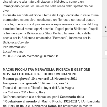
disciplinare e alla natura di ciascuna biblioteca, come a un
immaginario genius loci rievocato nella realtà dello spettacolo dal
vivo.
In questa seconda edizione il tema del luogo, declinato in varie forme
e atmosfere espressive, costituisce un filo rosso sotteso ai quattro
incontri, in una sorta di progressione esponenziale che corre dal luogo
cittadino fino ai remoti spazi cosmici: l'agorà per la Biblioteca Rispoli,
la frontiera per la Biblioteca di Studi Politici, la terra mitica della
poesia per la Biblioteca umanistica “Petrocchi”, l'universo per la
Biblioteca Corviale.
Per informazioni:
Luca Aversano
tel. 06 57334045 aversano@uniroma3.it
MACHU PICCHU TRA MERAVIGLIA, RICERCA E GESTIONE -
MOSTRA FOTOGRAFICA E DI DOCUMENTAZIONE
Mostra: ga giovedì 10 a venerdì 18 Novembre 2011
Inaugurazione: giovedì 10 Novembre, ore 12
Facoltà di Lettere e Filosofia, foyer dell’Aula Magna
via Ostiense 234 - Roma, Italy
Nell’anno dedicato alle celebrazioni per il
Centenario della
“Rivelazione al mondo di Machu Picchu 1911-2011”
, l’
Ambasciata
del Perù in Italia
e l’
Università Roma Tre
presentano la mostra