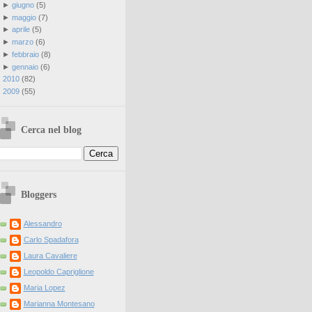
►
giugno
(
5
)
►
maggio
(
7
)
►
aprile
(
5
)
►
marzo
(
6
)
►
febbraio
(
8
)
►
gennaio
(
6
)
►
2010
(
82
)
►
2009
(
55
)
Cerca nel blog
Bloggers
Alessandro
Carlo Spadafora
Laura Cavaliere
Leopoldo Capriglione
Maria Lopez
Marianna Montesano