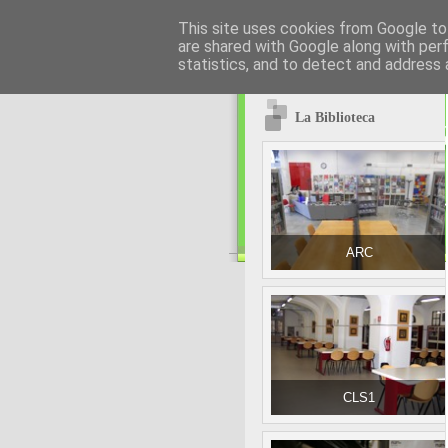
This site uses cookies from Google to 
are shared with Google along with per
statistics, and to detect and address 
La Biblioteca
ARC
CLS1