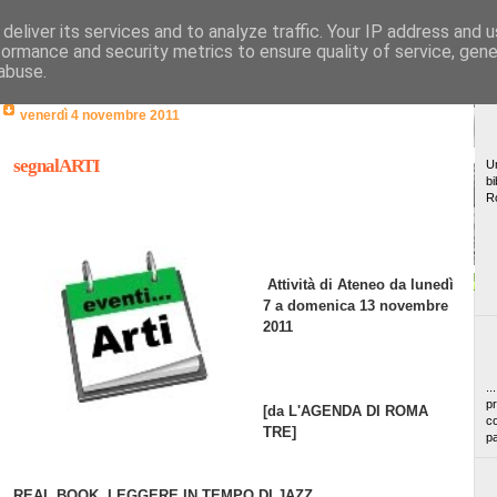
deliver its services and to analyze traffic. Your IP address and 
formance and security metrics to ensure quality of service, gen
abuse.
venerdì 4 novembre 2011
segnalARTI
Un
bi
R
Attività di Ateneo da lunedì
7 a domenica 13 novembre
2011
..
pr
[da L'AGENDA DI ROMA
co
TRE]
pa
REAL BOOK. LEGGERE IN TEMPO DI JAZZ