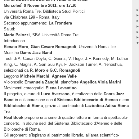
Mercoledì 9 Novembre 2011, ore 17:30
Università Roma Tre, Biblioteca Studi Politici
via Chiabrera 199 - Roma, Italy
Secondo appuntamento:
La Frontiera
Saluti:
Maria Palozzi
, SBA Università Roma Tre
Introducono:
Renato Moro
,
Gian Cesare Romagnoli
, Università Roma Tre
Musiche
Dams Jazz Band
Testi di A. Conan Doyle, C. Geertz, V. Hugo, J.F. Kennedy, M. Luther
King, C. Magris, A. San Suu Kyi, F. Jackson Turner, A. Yehoshua,
selezionati da
R. Moro
e
G.C. Romagnoli
Leggono
Michele Marchi
,
Agnese Valle
Violoncello
Emanuela Zanghi
, pianoforte
Angelica Viola Marini
Movimenti coreografici
Elena Levantino
Il progetto, a cura di
Luca Aversano
, è realizzato dalla
Dams Jazz
Band
in collaborazione con il
Sistema Bibliotecario di Ateneo
e con
Biblioteche di Roma
, grazie al contributo di
Laziodisu-Adisu Roma
Tre
.
Real Book
propone una serie di quattro letture in forma di spettacolo-
concerto, in alcune sedi del Sistema Bibliotecario d'Ateneo e delle
Biblioteche di Roma.
Gli argomenti s’ispirano al patrimonio librario, all’area scientifico-