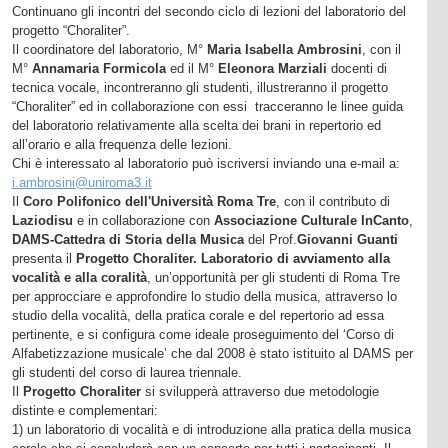
Continuano gli incontri del secondo ciclo di lezioni del laboratorio del
progetto “Choraliter”.
Il coordinatore del laboratorio, M°
Maria Isabella Ambrosini
, con il
M°
Annamaria Formicola
ed il M°
Eleonora Marziali
docenti di
tecnica vocale, incontreranno gli studenti, illustreranno il progetto
“Choraliter” ed in collaborazione con essi tracceranno le linee guida
del laboratorio relativamente alla scelta dei brani in repertorio ed
all’orario e alla frequenza delle lezioni.
Chi è interessato al laboratorio può iscriversi inviando una e-mail a:
i.ambrosini@uniroma3.it
Il
Coro Polifonico dell'Università Roma Tre
, con il contributo di
Laziodisu
e in collaborazione con
Associazione Culturale InCanto
,
DAMS-Cattedra di Storia della Musica
del Prof.
Giovanni Guanti
presenta il
Progetto Choraliter. Laboratorio di avviamento alla
vocalità e alla coralità
, un’opportunità per gli studenti di Roma Tre
per approcciare e approfondire lo studio della musica, attraverso lo
studio della vocalità, della pratica corale e del repertorio ad essa
pertinente, e si configura come ideale proseguimento del ‘Corso di
Alfabetizzazione musicale’ che dal 2008 è stato istituito al DAMS per
gli studenti del corso di laurea triennale.
Il
Progetto Choraliter
si svilupperà attraverso due metodologie
distinte e complementari:
1) un laboratorio di vocalità e di introduzione alla pratica della musica