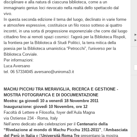
disciplinare e alla natura di ciascuna biblioteca, come a un
immaginario genius loci rievocato nella realtà dello spettacolo dal
vivo.
In questa seconda edizione il tema del luogo, declinato in varie forme
e atmosfere espressive, costituisce un filo rosso sotteso ai quattro
incontri, in una sorta di progressione esponenziale che corre dal luogo
cittadino fino ai remoti spazi cosmici: l'agorà per la Biblioteca Rispoli,
la frontiera per la Biblioteca di Studi Politici, la terra mitica della
poesia per la Biblioteca umanistica “Petrocchi”, l'universo per la
Biblioteca Corviale.
Per informazioni:
Luca Aversano
tel. 06 57334045 aversano@uniroma3.it
MACHU PICCHU TRA MERAVIGLIA, RICERCA E GESTIONE -
MOSTRA FOTOGRAFICA E DI DOCUMENTAZIONE
Mostra: ga giovedì 10 a venerdì 18 Novembre 2011
Inaugurazione: giovedì 10 Novembre, ore 12
Facoltà di Lettere e Filosofia, foyer dell’Aula Magna
via Ostiense 234 - Roma, Italy
Nell’anno dedicato alle celebrazioni per il
Centenario della
“Rivelazione al mondo di Machu Picchu 1911-2011”
, l’
Ambasciata
del Perù in Italia
e l’
Università Roma Tre
presentano la mostra