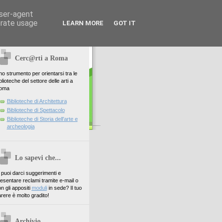
user-agent
erate usage
LEARN MORE
GOT IT
Cerc@rti a Roma
o strumento per orientarsi tra le
blioteche del settore delle arti a
oma
Biblioteche di Architettura
Biblioteche di Spettacolo
Biblioteche di Storia dell'arte e
archeologia
Lo sapevi che...
. puoi darci suggerimenti e
esentare reclami tramite e-mail o
n gli appositi
moduli
in sede? Il tuo
rere è molto gradito!
Archivio