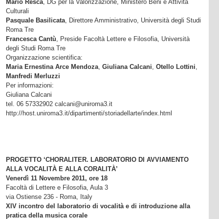
Mario Resca
, DG per la Valorizzazione, Ministero Beni e Attività
Culturali
Pasquale Basilicata
, Direttore Amministrativo, Università degli Studi
Roma Tre
Francesca Cantù
, Preside Facoltà Lettere e Filosofia, Università
degli Studi Roma Tre
Organizzazione scientifica:
Maria Ernestina Arce Mendoza
,
Giuliana Calcani
,
Otello
Lottini
,
Manfredi Merluzzi
Per informazioni:
Giuliana Calcani
tel. 06 57332902 calcani@uniroma3.it
http://host.uniroma3.it/dipartimenti/storiadellarte/index.html
PROGETTO ‘CHORALITER. LABORATORIO DI AVVIAMENTO
ALLA VOCALITÀ E ALLA CORALITÀ’
Venerdì 11 Novembre 2011, ore 18
Facoltà di Lettere e Filosofia, Aula 3
via Ostiense 236 - Roma, Italy
XIV incontro del laboratorio di vocalità e di introduzione alla
pratica della musica corale