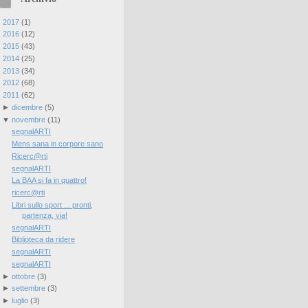
►
2017
(
1
)
►
2016
(
12
)
►
2015
(
43
)
►
2014
(
25
)
►
2013
(
34
)
►
2012
(
68
)
▼
2011
(
62
)
►
dicembre
(
5
)
▼
novembre
(
11
)
segnalARTI
Mens sana in corpore sano
Ricerc@rti
segnalARTI
La BAA si fa in quattro!
ricerc@rti
Libri sullo sport ... pronti,
partenza, via!
segnalARTI
Biblioteca da ridere
segnalARTI
segnalARTI
►
ottobre
(
3
)
►
settembre
(
3
)
►
luglio
(
3
)