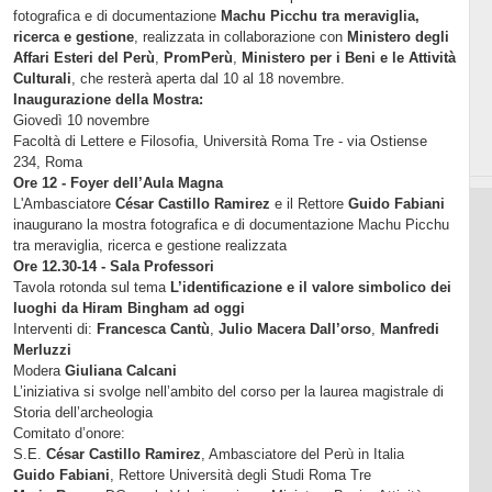
fotografica e di documentazione
Machu Picchu tra meraviglia,
ricerca e gestione
, realizzata in collaborazione con
Ministero degli
Affari Esteri del Perù
,
PromPerù
,
Ministero per i Beni e le Attività
Culturali
, che resterà aperta dal 10 al 18 novembre.
Inaugurazione della Mostra:
Giovedì 10 novembre
Facoltà di Lettere e Filosofia, Università Roma Tre - via Ostiense
234, Roma
Ore 12 - Foyer dell’Aula Magna
L'Ambasciatore
César Castillo Ramirez
e il Rettore
Guido Fabiani
inaugurano la mostra fotografica e di documentazione Machu Picchu
tra meraviglia, ricerca e gestione realizzata
Ore 12.30-14 - Sala Professori
Tavola rotonda sul tema
L’identificazione e il valore simbolico dei
luoghi da Hiram Bingham ad oggi
Interventi di:
Francesca Cantù
,
Julio Macera Dall’orso
,
Manfredi
Merluzzi
Modera
Giuliana Calcani
L’iniziativa si svolge nell’ambito del corso per la laurea magistrale di
Storia dell’archeologia
Comitato d’onore:
S.E.
César Castillo Ramirez
, Ambasciatore del Perù in Italia
Guido Fabiani
, Rettore Università degli Studi Roma Tre