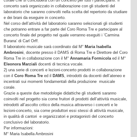
corale che si concluderà con un concerto per tutti i partecipanti. Il
concerto sarà organizzato in collaborazione con gli studenti del
laboratorio che saranno coinvolti nella scelta del repertorio da studiare
e dei brani da eseguire in concerto.
Nel corso dell’attività del laboratorio saranno selezionati gli studenti
che potranno entrare a far parte del Coro Roma Tre e partecipare al
concerto finale del progetto nel quale verranno eseguiti i ‘Carmina
Burana’ di Carl Orff.
Il laboratorio musicale sarà coordinato dal M°
Maria Isabella
Ambrosini
, docente presso il DAMS di Roma Tre e Direttore del Coro
Roma Tre in collaborazione con il M°
Annamaria Formicola
ed il M°
Eleonora Marziali
docenti di tecnica vocale.
2) una serie di concerti e lezioni-concerto prodotti in collaborazione
con il
Coro Roma Tre
ed il
DAMS
, introdotti da docenti dell’ateneo e
incentrati sui momenti fondamentali della produzione musicale
corale.
Grazie a queste due metodologie didattiche gli studenti saranno
coinvolti nel progetto sia come fruitori di prodotti dell’attività musicale,
introdotti all’ascolto critico della musica attraverso i concerti e le
lezioni-concerto, sia come produttori essi stessi di attività musicale,
in qualità di cantori e organizzatori e protagonisti del concerto
conclusivo del laboratorio.
Per informazioni:
M° Maria Isabella Ambrosini