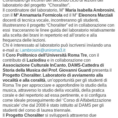
Continuano gli incontri del secondo ciclo di lezioni del
laboratorio del progetto “Choraliter”.
Il coordinatore del laboratorio, M°
Maria Isabella Ambrosini
,
con il
M° Annamaria Formicola
ed il M°
Eleonora Marziali
docenti di tecnica vocale, incontreranno gli studenti,
illustreranno il progetto “Choraliter” ed in collaborazione con
essi tracceranno le linee guida del laboratorio relativamente
alla scelta dei brani in repertorio ed all’orario e alla
frequenza delle lezioni.
Chi è interessato al laboratorio può iscriversi inviando una
e-mail a:
i.ambrosini@uniroma3.it
Il
Coro Polifonico dell'Università Roma Tre
, con il
contributo di
Laziodisu
e in collaborazione con
Associazione Culturale InCanto
,
DAMS-Cattedra di
Storia della Musica del Prof. Giovanni Guanti
presenta il
Progetto Choraliter. Laboratorio di avviamento alla
vocalità e alla coralità
, un’opportunità per gli studenti di
Roma Tre per approcciare e approfondire lo studio della
musica, attraverso lo studio della vocalità, della pratica
corale e del repertorio ad essa pertinente, e si configura
come ideale proseguimento del ‘Corso di Alfabetizzazione
musicale’ che dal 2008 è stato istituito al DAMS per gli
studenti del corso di laurea triennale.
Il
Progetto Choraliter
si svilupperà attraverso due