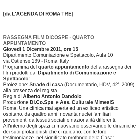
[da L'AGENDA DI ROM
A TRE]
RASSEGNA FILM DICOSPE - QUARTO
APPUNTAMENTO
Giovedì 1 Dicembre 2011, ore 15
Dipartimento Comuniazione e Spettacolo, Aula 10
via Ostiense 139 - Roma, Italy
Programma del
quarto appuntamento
della rassegna dei
film prodotti dal
Dipartimento di Comunicazione e
Spettacolo
:
Proiezione:
Strade di casa
(Documentario, HDV,
42’
, 2009)
alla presenza del regista
Regia di
Alberto Antonio Dandolo
Produzione
Di.Co.Spe
. e
Ass. Culturale MimesiS
Roma. Una clinica mai aperta ed un ex liceo artistico
ospitano, da quattro anni, novanta nuclei familiari
provenienti da tessuti sociali e nazionalità differenti.
All'interno degli spazi ci muoviamo osservando le dinamiche
dei suoi protagonisti che ci guidano, con le loro
testimonianze, nel significato profondo della Casa: