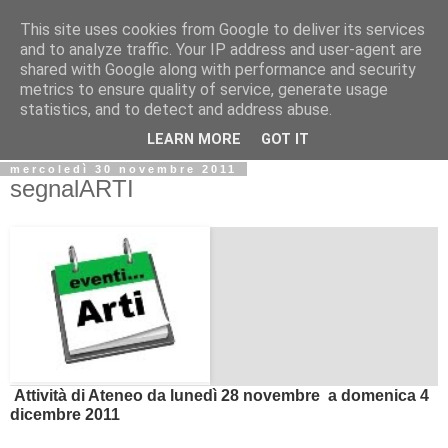
This site uses cookies from Google to deliver its services
Biblio@rti in
and to analyze traffic. Your IP address and user-agent are
shared with Google along with performance and security
metrics to ensure quality of service, generate usage
Il Blog della Biblioteca di Area delle arti per condividere
statistics, and to detect and address abuse.
informazioni iniziative incontri
LEARN MORE
GOT IT
mercoledì 30 novembre 2011
segnalARTI
At
tività di Ateneo da lunedì 28 novembre a domenica 4
dicembre 2011