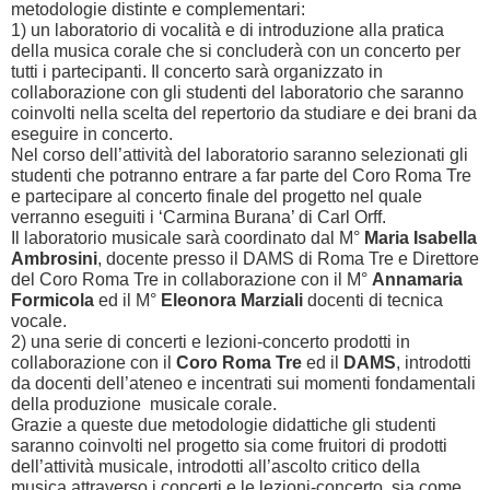
metodologie distinte e complementari:
1) un laboratorio di vocalità e di introduzione alla pratica
della musica corale che si concluderà con un concerto per
tutti i partecipanti. Il concerto sarà organizzato in
collaborazione con gli studenti del laboratorio che saranno
coinvolti nella scelta del repertorio da studiare e dei brani da
eseguire in concerto.
Nel corso dell’attività del laboratorio saranno selezionati gli
studenti che potranno entrare a far parte del Coro Roma Tre
e partecipare al concerto finale del progetto nel quale
verranno eseguiti i ‘Carmina Burana’ di Carl Orff.
Il laboratorio musicale sarà coordinato dal M°
Maria Isabella
Ambrosini
, docente presso il DAMS di Roma Tre e Direttore
del Coro Roma Tre in collaborazione con il M°
Annamaria
Formicola
ed il M°
Eleonora Marziali
docenti di tecnica
vocale.
2) una serie di concerti e lezioni-concerto prodotti in
collaborazione con il
Coro Roma Tre
ed il
DAMS
, introdotti
da docenti dell’ateneo e incentrati sui momenti fondamentali
della produzione musicale corale.
Grazie a queste due metodologie didattiche gli studenti
saranno coinvolti nel progetto sia come fruitori di prodotti
dell’attività musicale, introdotti all’ascolto critico della
musica attraverso i concerti e le lezioni-concerto, sia come