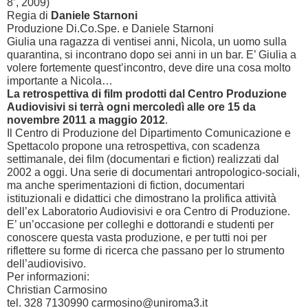
8’
, 2009)
Regia di
Daniele Starnoni
Produzione Di.Co.Spe. e Daniele Starnoni
Giulia una ragazza di ventisei anni, Nicola, un uomo sulla
quarantina, si incontrano dopo sei anni in un bar. E’ Giulia a
volere fortemente quest’incontro, deve dire una cosa molto
importante a Nicola…
La retrospettiva di film prodotti dal Centro Produzione
Audiovisivi si terrà ogni mercoledì alle ore 15 da
novembre
2011 a
maggio 2012
.
Il Centro di Produzione del Dipartimento Comunicazione e
Spettacolo propone una retrospettiva, con scadenza
settimanale, dei film (documentari e fiction) realizzati dal
2002 a
oggi. Una serie di documentari antropologico-sociali,
ma anche sperimentazioni di fiction, documentari
istituzionali e didattici che dimostrano la prolifica attività
dell’ex Laboratorio Audiovisivi e ora Centro di Produzione.
E’ un’occasione per colleghi e dottorandi e studenti per
conoscere questa vasta produzione, e per tutti noi per
riflettere su forme di ricerca che passano per lo strumento
dell’audiovisivo.
Per informazioni:
Christian Carmosino
tel. 328 7130990 carmosino@uniroma3.it