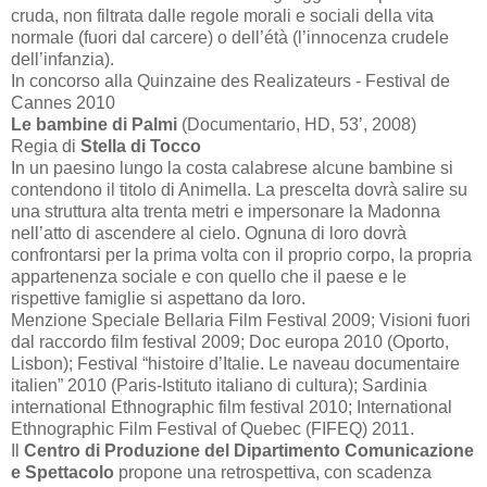
cruda, non filtrata dalle regole morali e sociali della vita
normale (fuori dal carcere) o dell’étà (l’innocenza crudele
dell’infanzia).
In concorso alla Quinzaine des Realizateurs - Festival de
Cannes 2010
Le bambine di Palmi
(Documentario, HD,
53’
, 2008)
Regia di
Stella di Tocco
In un paesino lungo la costa calabrese alcune bambine si
contendono il titolo di Animella. La prescelta dovrà salire su
una struttura alta trenta metri e impersonare la Madonna
nell’atto di ascendere al cielo. Ognuna di loro dovrà
confrontarsi per la prima volta con il proprio corpo, la propria
appartenenza sociale e con quello che il paese e le
rispettive famiglie si aspettano da loro.
Menzione Speciale Bellaria Film Festival 2009; Visioni fuori
dal raccordo film festival 2009; Doc europa 2010 (Oporto,
Lisbon); Festival “histoire d’Italie. Le naveau documentaire
italien” 2010 (Paris-Istituto italiano di cultura); Sardinia
international Ethnographic film festival 2010; International
Ethnographic Film Festival of Quebec (FIFEQ) 2011.
Il
Centro di Produzione del Dipartimento Comunicazione
e Spettacolo
propone una retrospettiva, con scadenza