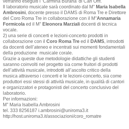
verranno eseguiti i ‘Carmina Burana’ di Carl Orff.
Il laboratorio musicale sarà coordinato dal M°
Maria Isabella
Ambrosini
, docente presso il DAMS di Roma Tre e Direttore
del Coro Roma Tre in collaborazione con il M°
Annamaria
Formicola
ed il M°
Eleonora Marziali
docenti di tecnica
vocale.
2) una serie di concerti e lezioni-concerto prodotti in
collaborazione con il
Coro Roma Tre
ed il
DAMS
, introdotti
da docenti dell’ateneo e incentrati sui momenti fondamentali
della produzione musicale corale.
Grazie a queste due metodologie didattiche gli studenti
saranno coinvolti nel progetto sia come fruitori di prodotti
dell’attività musicale, introdotti all’ascolto critico della
musica attraverso i concerti e le lezioni-concerto, sia come
produttori essi stessi di attività musicale, in qualità di cantori
e organizzatori e protagonisti del concerto conclusivo del
laboratorio.
Per informazioni:
M° Maria Isabella Ambrosini
tel. 333 8256187 i.ambrosini@uniroma3.it
http://host.uniroma3.it/associazioni/coro_romatre