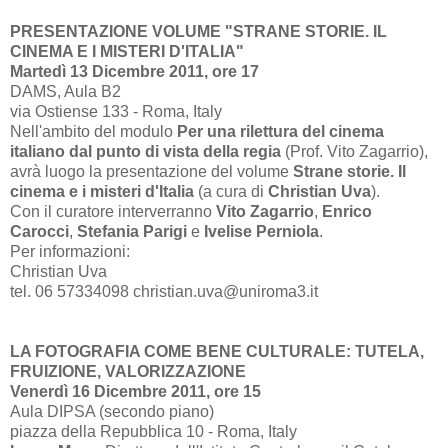
PRESENTAZIONE VOLUME "STRANE STORIE. IL
CINEMA E I MISTERI D'ITALIA"
Martedì 13 Dicembre 2011, ore 17
DAMS, Aula B2
via Ostiense 133 - Roma, Italy
Nell'ambito del modulo
Per una rilettura del cinema
italiano dal punto di vista della regia
(Prof. Vito Zagarrio),
avrà luogo la presentazione del volume
Strane storie. Il
cinema e i misteri d'Italia
(a cura di
Christian Uva
).
Con il curatore interverranno
Vito Zagarrio
,
Enrico
Carocci
,
Stefania Parigi
e
Ivelise Perniola
.
Per informazioni:
Christian Uva
tel. 06 57334098 christian.uva@uniroma3.it
LA FOTOGRAFIA COME BENE CULTURALE: TUTELA,
FRUIZIONE, VALORIZZAZIONE
Venerdì 16 Dicembre 2011, ore 15
Aula DIPSA (secondo piano)
piazza della Repubblica 10 - Roma, Italy