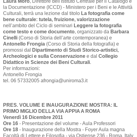
Laura Moro
, Direttore dell'Istituto Centrale per il Catalogo e
la Documentazione (ICCD) - Ministero per i Beni e le Attività
Culturali, terrà una lezione dal titolo
La fotografia come
bene culturale: tutela, fruizione, valorizzazione
nell’ambito del Ciclo di seminari
Leggere la fotografia
come testo e come documento
, organizzato da
Barbara
Cinelli
(Corso di Storia dell’arte contemporanea) e
Antonello Frongia
(Corso di Storia della fotografia) e
promossi dal
Dipartimento di Studi Storico-artistici,
Archeologici e sulla Conservazione
e dal
Collegio
Didattico in Scienze dei Beni Culturali
.
Per informazioni:
Antonello Frongia
tel. 06 57332005 afrongia@uniroma3.it
PRES. VOLUME E INAUGURAZIONE MOSTRA: IL
PRIMO MIGLIO DELLA VIA APPIA A ROMA
Venerdì 16 Dicembre 2011
Ore 16
- Presentazione del volume - Aula Professori
Ore 18
- Inaugurazione della Mostra - Foyer Aula magna
Facoltà di Lettere e Filosofia - via Ostiense 236 - Roma, Italy