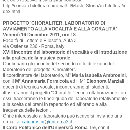
http://corsiarchitettura.uniroma3.it/MasterStoriaArchitettura/in
dex.html
PROGETTO ‘CHORALITER. LABORATORIO DI
AVVIAMENTO ALLA VOCALITÀ E ALLA CORALITÀ’
Venerdì 16 Dicembre 2011, ore 18
Facoltà di Lettere e Filosofia, Aula 3
via Ostiense 236 - Roma, Italy
XVIII Incontro del laboratorio di vocalità e di introduzione
alla pratica della musica corale
Continuano gli incontri del secondo ciclo di lezioni del
laboratorio del progetto “Choraliter”.
Il coordinatore del laboratorio, M°
Maria Isabella Ambrosini
,
con il
M° Annamaria Formicola
ed il M°
Eleonora Marziali
docenti di tecnica vocale, incontreranno gli studenti,
illustreranno il progetto “Choraliter” ed in collaborazione con
essi tracceranno le linee guida del laboratorio relativamente
alla scelta dei brani in repertorio ed all’orario e alla
frequenza delle lezioni.
Chi è interessato al laboratorio può iscriversi inviando una
e-mail a:
i.ambrosini@uniroma3.it
Il
Coro Polifonico dell'Università Roma Tre
, con il