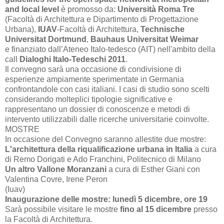
and local level
è promosso da:
Università Roma Tre
(Facoltà di Architettura e Dipartimento di Progettazione
Urbana),
IUAV
-Facoltà di Architettura,
Technische
Universitat Dortmund
,
Bauhaus Universitat Weimar
e finanziato dall’Ateneo Italo-tedesco (AIT) nell'ambito della
call
Dialoghi Italo-Tedeschi 2011
.
Il convegno sarà una occasione di condivisione di
esperienze ampiamente sperimentate in Germania
confrontandole con casi italiani. I casi di studio sono scelti
considerando molteplici tipologie significative e
rappresentano un dossier di conoscenze e metodi di
intervento utilizzabili dalle ricerche universitarie coinvolte.
MOSTRE
In occasione del Convegno saranno allestite due mostre:
L'architettura della riqualificazione urbana in Italia
a cura
di Remo Dorigati e Ado Franchini, Politecnico di Milano
Un altro Vallone Moranzani
a cura di Esther Giani con
Valentina Covre, Irene Peron
(Iuav)
Inaugurazione delle mostre: lunedì 5 dicembre, ore 19
Sarà possibile visitare le mostre
fino al 15 dicembre
presso
la Facoltà di Architettura.