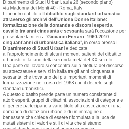
Dipartimento di Studi Urbani, aula 26 (secondo piano)
via Madonna dei Monti 40 - Roma, Italy
L'incontro dal titolo
Il dibattito sugli standard urbanistici
attraverso gli archivi dell’Unione Donne Italiane:
formalizzazione della domanda e discorsi esperti a
cavallo tra anni cinquanta e sessanta
sarà l'occasione per
presentare la ricerca “
Giovanni Ferraro: 1960-2010
cinquant’anni di urbanistica italiana
”, in corso presso il
Dipartimento di Studi Urbani
e dedicata
all’approfondimento di alcuni momenti salienti del dibattito
urbanistico italiano della seconda metà del XX secolo.
Una parte del lavoro si concentra sulla rilettura del discorso
su attrezzature e servizi in Italia tra gli anni cinquanta e
sessanta, che trova uno dei più importanti momenti di
formalizzazione nel corso del 1968 con il decreto sugli
standard urbanistici.
A questo dibattito prende parte un numero consistente di
attori: esperti, gruppi di cittadini, associazioni di categoria e
di genere partecipano a vario titolo alla costruzione di una
domanda di dotazioni urbane e di un’immagine di
benessere che chiede di essere riformulata alla luce dei
mutati sistemi di valori e stili di vita che si stanno
consolidando negli anni del boom economico.