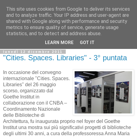
This site uses cookies from Google to deliver its services
Biblio@rti in
and to analyze traffic. Your IP address and user-agent are
shared with Google along with performance and security
metrics to ensure quality of service, generate usage
Il Blog della Biblioteca di Area delle arti per condividere
statistics, and to detect and address abuse.
informazioni iniziative incontri
LEARN MORE
GOT IT
lunedì 12 dicembre 2011
"Cities. Spaces. Libraries" - 3° puntata
In occasione del convegno
internazionale "Cities. Spaces.
Libraries" del 26 maggio
scorso, organizzato dal
Goethe Institut in
collaborazione con il CNBA –
Coordinamento Nazionale
delle Biblioteche di
Architettura, fu inaugurata proprio nel foyer del Goethe
Institut una mostra sui più significativi progetti di biblioteche
degli ultimi 30 anni, a cura della professoressa Anna Maria