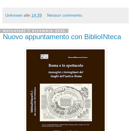
Unknown
alle
14:39
Nessun commento:
mercoledì 7 dicembre 2011
Nuovo appuntamento con BiblioINteca