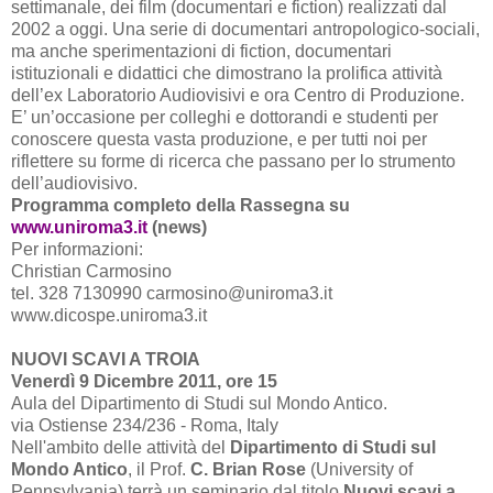
settimanale, dei film (documentari e fiction) realizzati dal
2002 a
oggi. Una serie di documentari antropologico-sociali,
ma anche sperimentazioni di fiction, documentari
istituzionali e didattici che dimostrano la prolifica attività
dell’ex Laboratorio Audiovisivi e ora Centro di Produzione.
E’ un’occasione per colleghi e dottorandi e studenti per
conoscere questa vasta produzione, e per tutti noi per
riflettere su forme di ricerca che passano per lo strumento
dell’audiovisivo.
Programma completo della Rassegna su
www.uniroma3.it
(news)
Per informazioni:
Christian Carmosino
tel. 328 7130990 carmosino@uniroma3.it
www.dicospe.uniroma3.it
NUOVI SCAVI A TROIA
Venerdì 9 Dicembre 2011, ore 15
Aula del Dipartimento di Studi sul Mondo Antico.
via Ostiense 234/236 - Roma, Italy
Nell'ambito delle attività del
Dipartimento di Studi sul
Mondo Antico
, il Prof.
C. Brian Rose
(University of
Pennsylvania) terrà un seminario dal titolo
Nuovi scavi a