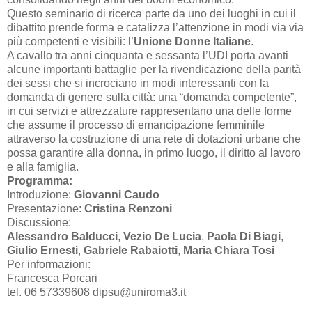
Questo seminario di ricerca parte da uno dei luoghi in cui il
dibattito prende forma e catalizza l’attenzione in modi via via
più competenti e visibili: l’
Unione Donne Italiane
.
A cavallo tra anni cinquanta e sessanta l’UDI porta avanti
alcune importanti battaglie per la rivendicazione della parità
dei sessi che si incrociano in modi interessanti con la
domanda di genere sulla città: una “domanda competente”,
in cui servizi e attrezzature rappresentano una delle forme
che assume il processo di emancipazione femminile
attraverso la costruzione di una rete di dotazioni urbane che
possa garantire alla donna, in primo luogo, il diritto al lavoro
e alla famiglia.
Programma:
Introduzione:
Giovanni Caudo
Presentazione:
Cristina Renzoni
Discussione:
Alessandro Balducci
,
Vezio De Lucia
,
Paola Di Biagi
,
Giulio Ernesti
,
Gabriele Rabaiotti
,
Maria Chiara Tosi
Per informazioni:
Francesca Porcari
tel. 06 57339608 dipsu@uniroma3.it