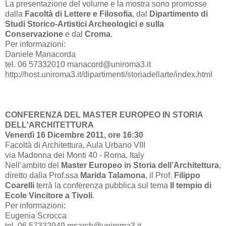
La presentazione del volume e la mostra sono promosse
dalla
Facoltà di Lettere e Filosofia
, dal
Dipartimento di
Studi Storico-Artistici Archeologici e sulla
Conservazione
e dal
Croma
.
Per informazioni:
Daniele Manacorda
tel. 06 57332010 manacord@uniroma3.it
http://host.uniroma3.it/dipartimenti/storiadellarte/index.html
CONFERENZA DEL MASTER EUROPEO IN STORIA
DELL'ARCHITETTURA
Venerdì 16 Dicembre 2011, ore 16:30
Facoltà di Architettura, Aula Urbano VIII
via Madonna dei Monti 40 - Roma, Italy
Nell’ambito del
Master Europeo in Storia dell’Architettura
,
diretto dalla Prof.ssa
Marida Talamona
, il Prof.
Filippo
Coarelli
terrà la conferenza pubblica sul tema
Il tempio di
Ecole Vincitore a Tivoli
.
Per informazioni:
Eugenia Scrocca
tel. 06 57332949 msarch@uniroma3.it