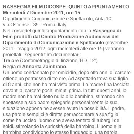
RASSEGNA FILM DICOSPE: QUINTO APPUNTAMENTO
Mercoledì 7 Dicembre 2011, ore 15
Dipartimento Comunicazione e Spettacolo, Aula 10
via Ostiense 139 - Roma, Italy
Nel corso del quinto appuntamento con la
Rassegna di
Film prodotti dal Centro Produzione Audiovisivi del
Dipartimento di Comunicazione e Spettacolo
(novembre
2011 - maggio 2012, ogni mercoledì alle ore 15) verranno
proiettati i seguenti film-documentari:
Tre ore
(Cortometraggio di finzione, HD,
12’
)
Regia di
Annarita Zambrano
Un uomo condannato per omicidio, dopo otto anni di carcere
ottiene un permesso di tre ore. Ad aspettarlo trova sua figlia
di 8 anni, che non ha mai visto prima. La madre l’ha lasciata
davanti al carcere pochi minuti prima. In tutti questi anni, la
madre non ha mai detto nulla alla bambina, stimando che
spettasse a suo padre spiegarle personalmente la sua
situazione appena ne avesse avuto la possibilità. Il padre,
usa parole semplici e dirette per raccontare a sua figlia
come ha ucciso l’uomo che aveva tentato di rubargli dei
soldi, stimolando la curiosità della bambina. L’uomo e la
bambina condividono lo stesso linguaggio: una parola