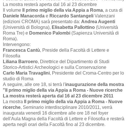
La mostra resterà aperta dal 16 al 23 dicembre
Il volume
Il primo miglio della via Appia a Roma
, a cura di
Daniele Manacorda
e
Riccardo Santangeli
Valenzani
(edizioni CROMA) sarà presentato da:
Andrea Augenti
(Università di Bologna),
Elisabetta Pallottino
(Università
Roma Tre) e
Domenico Palombi
(Sapienza Università di
Roma).
Intervengono:
Francesca Cantù
, Preside della Facoltà di Lettere e
Filosofia
Liliana Barroero
, Direttrice del Dipartimento di Studi
Storico-Artistici Archeologici e sulla Conservazione
Carlo Maria Travaglini
, Presidente del Croma-Centro per lo
studio di Roma
A seguire, alle ore 18, si terrà l'
inaugurazione della mostra
"Il primo miglio della via Appia a Roma - Nuove ricerche
La mostra resterà aperta dal 16 al 23 dicembre 2011
La mostra
Il primo miglio della via Appia a Roma - Nuove
ricerche
, Seminario interdisciplinare 2010/2011, verrà
inaugurata venerdì 16 dicembre alle ore 18 nel foyer
dell'Aula Magna della Facoltà di Lettere e Filosofia e resterà
aperta negli orari della Facoltà fino al 23 dicembre.