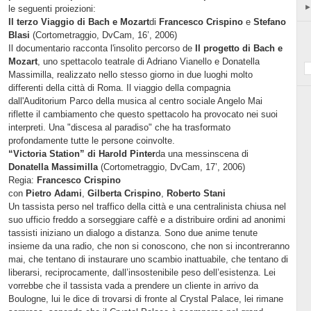
le seguenti proiezioni:
Il terzo Viaggio di Bach e Mozart
di
Francesco Crispino
e
Stefano
Blasi
(Cortometraggio, DvCam,
16’
, 2006)
Il documentario racconta l'insolito percorso de
Il progetto di Bach e
Mozart
, uno spettacolo teatrale di Adriano Vianello e Donatella
Massimilla, realizzato nello stesso giorno in due luoghi molto
differenti della città di Roma. Il viaggio della compagnia
dall'Auditorium Parco della musica al centro sociale Angelo Mai
riflette il cambiamento che questo spettacolo ha provocato nei suoi
interpreti. Una "discesa al paradiso" che ha trasformato
profondamente tutte le persone coinvolte.
“Victoria Station” di Harold Pinter
da una messinscena di
Donatella Massimilla
(Cortometraggio, DvCam,
17’
, 2006)
Regia:
Francesco Crispino
con
Pietro Adami
,
Gilberta Crispino
,
Roberto Stani
Un tassista perso nel traffico della città e una centralinista chiusa nel
suo ufficio freddo a sorseggiare caffè e a distribuire ordini ad anonimi
tassisti iniziano un dialogo a distanza. Sono due anime tenute
insieme da una radio, che non si conoscono, che non si incontreranno
mai, che tentano di instaurare uno scambio inattuabile, che tentano di
liberarsi, reciprocamente, dall’insostenibile peso dell’esistenza. Lei
vorrebbe che il tassista vada a prendere un cliente in arrivo da
Boulogne, lui le dice di trovarsi di fronte al Crystal Palace, lei rimane