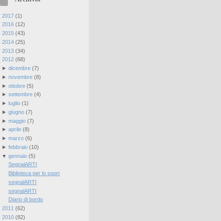
►
2017
(
1
)
►
2016
(
12
)
►
2015
(
43
)
►
2014
(
25
)
►
2013
(
34
)
▼
2012
(
68
)
►
dicembre
(
7
)
►
novembre
(
8
)
►
ottobre
(
5
)
►
settembre
(
4
)
►
luglio
(
1
)
►
giugno
(
7
)
►
maggio
(
7
)
►
aprile
(
8
)
►
marzo
(
6
)
►
febbraio
(
10
)
▼
gennaio
(
5
)
SegnalARTI
Biblioteca per lo sport
segnalARTI
segnalARTI
Diario di bordo
►
2011
(
62
)
►
2010
(
82
)