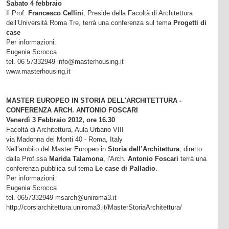
Sabato 4 febbraio
Il Prof.
Francesco Cellini
, Preside della Facoltà di Architettura
dell’Università Roma Tre, terrà una conferenza sul tema
Progetti di
case
Per informazioni:
Eugenia Scrocca
tel. 06 57332949 info@masterhousing.it
www.masterhousing.it
MASTER EUROPEO IN STORIA DELL'ARCHITETTURA -
CONFERENZA ARCH. ANTONIO FOSCARI
Venerdì 3 Febbraio 2012, ore 16.30
Facoltà di Architettura, Aula Urbano VIII
via Madonna dei Monti 40 - Roma, Italy
Nell’ambito del Master Europeo in
Storia dell’Architettura
, diretto
dalla Prof.ssa
Marida Talamona
, l'Arch.
Antonio Foscari
terrà una
conferenza pubblica sul tema
Le case di Palladio
.
Per informazioni:
Eugenia Scrocca
tel. 0657332949 msarch@uniroma3.it
http://corsiarchitettura.uniroma3.it/MasterStoriaArchitettura/