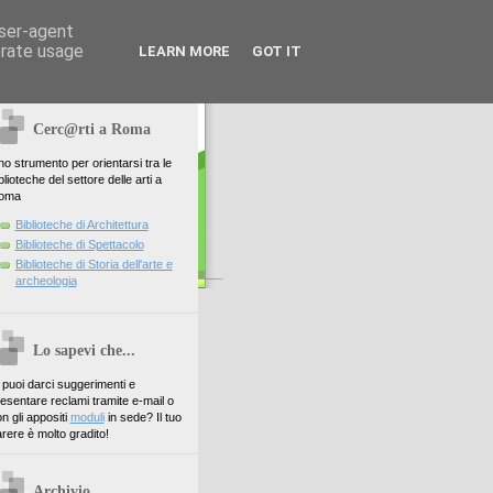
user-agent
erate usage
LEARN MORE
GOT IT
Cerc@rti a Roma
o strumento per orientarsi tra le
blioteche del settore delle arti a
oma
Biblioteche di Architettura
Biblioteche di Spettacolo
Biblioteche di Storia dell'arte e
archeologia
Lo sapevi che...
. puoi darci suggerimenti e
esentare reclami tramite e-mail o
n gli appositi
moduli
in sede? Il tuo
rere è molto gradito!
Archivio