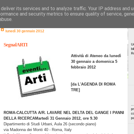
deliver its services and to analyze traffic. Your IP address and 
formance and security metrics to ensure quality of service, gen
abuse.
lunedì 30 gennaio 2012
SegnalARTI
Un
bi
R
Attività di Ateneo da lunedì
30 gennaio a domenica 5
febbraio 2012
[da L'AGENDA DI ROM
A
TRE]
..
pr
ROMA-CALCUTTA A/R. LAVARE NEL DELTA DEL GANGE I PANNI
co
DELLA RICERCA
Martedì 31 Gennaio 2012, ore 9.30
pa
Dipartimento di Studi Urbani, Aula 26 (secondo piano)
via Madonna dei Monti 40 - Roma, Italy