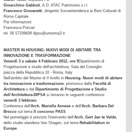
Gioacchino Gabbuti
, A.D. ATAC Patrimonio s.r.l.
Francesco Giovanetti
, dirigente Sovraintendenza ai Beni Culturali di
Roma Capitale
Per informazioni:
Francesca Porcari
tel. 06 57339608 dipsu@uniroma3.it
MASTER IN HOUSING: NUOVI MODI DI ABITARE TRA
INNOVAZIONE E TRASFORMAZIONE
Venerdì 3 e sabato 4 Febbraio 2012, ore 9
Dipartimento di
Progettazione e studio dell'architettura, Sala del Consiglio
piazza della Repubblica 10 - Roma, Italy
Nell'ambito del Master di II livello in
Housing. Nuovi modi di abitare
tra innovazione e trasformazione
, promosso dalla
Facoltà di
Architettura
e dal
Dipartimento
di Progettazione e Studio
dell'Architettura-DIPSA
si terranno le seguenti conferenze:
venerdì 3 febbraio
Conferenza dell'
Arch. Mariella Annese
e dell'
Arch. Barbara Del
Brocco
sul tema
Il concorso PASS
Nel pomeriggio è previsto l'intervento dell’
Arch. Gert Jan te Velde
,
dello studio olandese Van Shagen, sul tema
Rehabilitation in
Europe