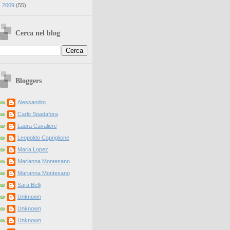
►
2009
(
55
)
Cerca nel blog
Bloggers
Alessandro
Carlo Spadafora
Laura Cavaliere
Leopoldo Capriglione
Maria Lopez
Marianna Montesano
Marianna Montesano
Sara Belli
Unknown
Unknown
Unknown