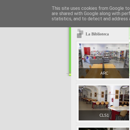
This site uses cookies from Google to 
are shared with Google along with per
statistics, and to detect and address 
La Biblioteca
ARC
CLS1