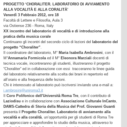
PROGETTO ‘CHORALITER. LABORATORIO DI AVVIAMENTO
ALLA VOCALITÀ E ALLA CORALITÀ’
Venerdì 3 Febbraio 2012, ore 18
Facoltà di Lettere e Filosofia, Aula 3
via Ostiense 236 - Roma, Italy
XX incontro del laboratorio di vocalità e di introduzione alla
pratica della musica corale
Continuano gli incontri del secondo ciclo di lezioni del
laboratorio del
progetto “Choraliter”
.
Il coordinatore del laboratorio, M°
Maria Isabella Ambrosini
, con il
M°
Annamaria Formicola
ed il M°
Eleonora Marziali
docenti di
tecnica vocale, incontreranno gli studenti, illustreranno il progetto
“Choraliter” ed in collaborazione con essi tracceranno le linee guida
del laboratorio relativamente alla scelta dei brani in repertorio ed
all’orario e alla frequenza delle lezioni.
Chi è interessato al laboratorio può iscriversi inviando una e-mail a:
i.ambrosini@uniroma3.it
Il
Coro Polifonico dell'Università Roma Tre
, con il contributo di
Laziodisu
e in collaborazione con
Associazione Culturale InCanto
,
DAMS-Cattedra di Storia della Musica del Prof. Giovanni Guanti
presenta il
Progetto Choraliter. Laboratorio di avviamento alla
vocalità e alla coralità
, un’opportunità per gli studenti di Roma Tre
per approcciare e approfondire lo studio della musica, attraverso lo