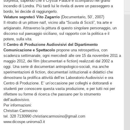
sorpresa, sapendo che il Crystal Palace è scomparso nel grand
incendio di Londra. Più tardi lui le rivela di avere un passeggero a
bordo, lei decide di raggiungerlo.
Velature segrete
di
Vito Zagarrio
(Documentario,
50’
, 2007)
Il ritratto di un pittore naïf, vicino alla “Scuola di Scicli”, tra arte e
artigianato. Attraverso la pittura di questo singolare personaggio, un
discorso sul paesaggio siciliano, sul rapporto con la politica e il
potere, sulla vita.
Il
Centro di Produzione Audiovisivi del Dipartimento
Comunicazione e Spettacolo
propone una retrospettiva, con
scadenza settimanale, ogni mercoledì alle ore 15 da novembre
2011 a
maggio 2012, dei film (documentari e fiction) realizzati dal
2002 a
oggi. Una serie di documentari antropologico-sociali, ma anche
sperimentazioni di fiction, documentari istituzionali e didattici che
dimostrano la prolifica attività dell’ex Laboratorio Audiovisivi e ora
Centro di Produzione. E’ un’occasione per colleghi e dottorandi e
studenti per conoscere questa vasta produzione, e per tutti noi per
riflettere su forme di ricerca che passano per lo strumento
dell’audiovisivo.
Per informazioni:
Christian Carmosino
tel. 328 7130990 christiancarmosino@gmail.com
www.dicospe.uniroma3.it