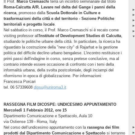
Il Prof.
Marco Cremaschi
terrà un incontro seminariale dal titolo
Roma-Calcutta A/R. Lavare nel delta del Gange i panni della
ricerca
, promosso dalla
Scuola Dottorale in Culture e
trasformazioni della città e del territorio - Sezione Politiche
territoriali e progetto locale
.
Nel sabbatico in corso, il Prof. Marco Cremaschi si è recato come
visiting professor all'
Institute of Development Studies di Calcutta
,
studiando le politiche urbane della città. In particolare, la ricerca ha
riguardato la costruzione della "new city" di Rajarhat e la gestione
politica del difficile declino urbano bengalese. L'incontro restituisce i
primi passi dell'indagine in corso, senza pretese conclusive, ma al
contrario intende essere occasione di confronto con i temi della
informalità urbana, della svolta postcoloniale, degli inciampi del
riformismo in epoca di globalizzazione.
Per informazioni:
Francesca Porcari
tel. 06 57339608
dipsu@uniroma3.it
RASSEGNA FILM DICOSPE: UNDICESIMO APPUNTAMENTO
Mercoledì 1 Febbraio 2012, ore 15
Dipartimento Comunicazione e Spettacolo, Aula 10
via Ostiense 139 - Roma, Italy
Nel corso dell’undicesimo appuntamento con la
rassegna dei film
prodotti dal Dipartimento Comunicazione e Spettacolo
si terranno