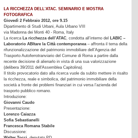
LA RICCHEZZA DELL'ATAC. SEMINARIO E MOSTRA
FOTOGRAFICA
Giovedì 2 Febbraio 2012, ore 9.15
Dipartimento di Studi Urbani, Aula Urbano VIII
via Madonna dei Monti 40 - Roma, Italy
La ricerca
La ricchezza dell’ATAC
, condotta all’interno del
LABIC –
Laboratorio ABItare la Città contemporanea
– affronta il tema della
rifunzionalizzazione del patrimonio immobiliare dell’Agenzia del
Trasporto Autoferrotranviario del Comune di Roma a partire dalla
recente decisione di alienarlo in vista di una sua valorizzazione
(delibera 39/2011 dell'Assemblea Capitolina).
Il titolo provocatorio dato alla ricerca vuole da subito mettere in risalto
la ricchezza, reale e simbolica, del patrimonio immobiliare della
società a fronte dei problemi finanziari in cui versa l’azienda del
trasporto pubblico romano.
Introduzione:
Giovanni Caudo
Presentazione:
Lorenzo Caiazza
Sofia Sebastianelli
Francesca Romana Stabile
Discussione:
Walter Tocci
, deputato PD