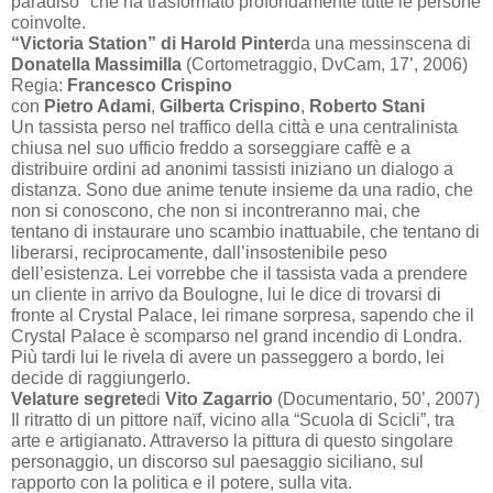
paradiso" che ha trasformato profondamente tutte le persone
coinvolte.
“Victoria Station” di Harold Pinter
da una messinscena di
Donatella Massimilla
(Cortometraggio, DvCam,
17’
, 2006)
Regia:
Francesco Crispino
con
Pietro Adami
,
Gilberta Crispino
,
Roberto Stani
Un tassista perso nel traffico della città e una centralinista
chiusa nel suo ufficio freddo a sorseggiare caffè e a
distribuire ordini ad anonimi tassisti iniziano un dialogo a
distanza. Sono due anime tenute insieme da una radio, che
non si conoscono, che non si incontreranno mai, che
tentano di instaurare uno scambio inattuabile, che tentano di
liberarsi, reciprocamente, dall’insostenibile peso
dell’esistenza. Lei vorrebbe che il tassista vada a prendere
un cliente in arrivo da Boulogne, lui le dice di trovarsi di
fronte al Crystal Palace, lei rimane sorpresa, sapendo che il
Crystal Palace è scomparso nel grand incendio di Londra.
Più tardi lui le rivela di avere un passeggero a bordo, lei
decide di raggiungerlo.
Velature segrete
di
Vito Zagarrio
(Documentario,
50’
, 2007)
Il ritratto di un pittore naïf, vicino alla “Scuola di Scicli”, tra
arte e artigianato. Attraverso la pittura di questo singolare
personaggio, un discorso sul paesaggio siciliano, sul
rapporto con la politica e il potere, sulla vita.