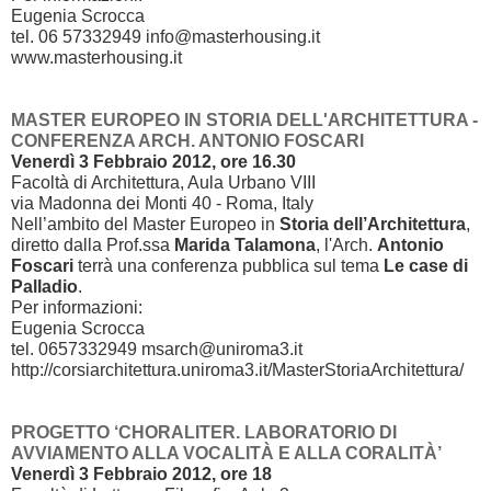
Eugenia Scrocca
tel. 06 57332949 info@masterhousing.it
www.masterhousing.it
MASTER EUROPEO IN STORIA DELL'ARCHITETTURA -
CONFERENZA ARCH. ANTONIO FOSCARI
Venerdì 3 Febbraio 2012, ore 16.30
Facoltà di Architettura, Aula Urbano VIII
via Madonna dei Monti 40 - Roma, Italy
Nell’ambito del Master Europeo in
Storia dell’Architettura
,
diretto dalla Prof.ssa
Marida Talamona
, l'Arch.
Antonio
Foscari
terrà una conferenza pubblica sul tema
Le case di
Palladio
.
Per informazioni:
Eugenia Scrocca
tel. 0657332949 msarch@uniroma3.it
http://corsiarchitettura.uniroma3.it/MasterStoriaArchitettura/
PROGETTO ‘CHORALITER. LABORATORIO DI
AVVIAMENTO ALLA VOCALITÀ E ALLA CORALITÀ’
Venerdì 3 Febbraio 2012, ore 18