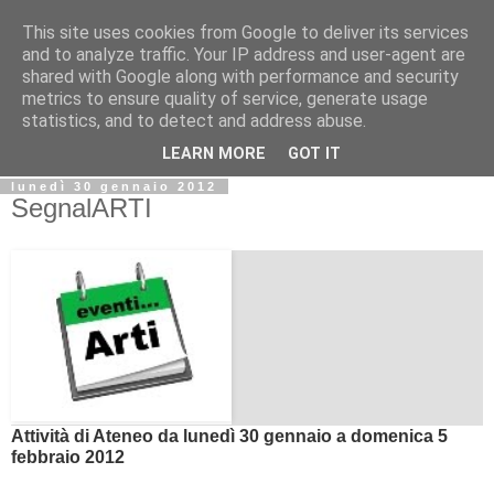
This site uses cookies from Google to deliver its services
Biblio@rti in
and to analyze traffic. Your IP address and user-agent are
shared with Google along with performance and security
metrics to ensure quality of service, generate usage
Il Blog della Biblioteca di Area delle arti per condividere
statistics, and to detect and address abuse.
informazioni iniziative incontri
LEARN MORE
GOT IT
lunedì 30 gennaio 2012
SegnalARTI
Attività di Ateneo da lunedì 30 gennaio a domenica 5
febbraio 2012