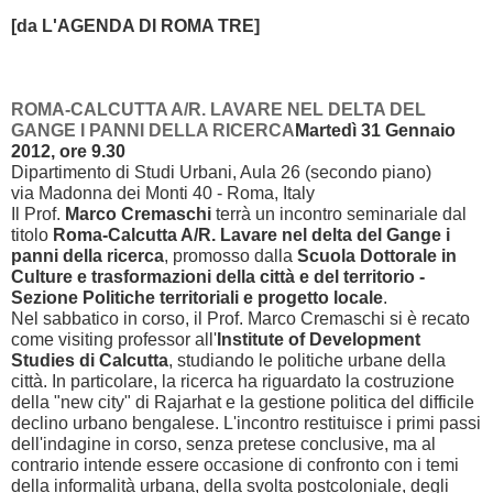
[da L'AGENDA DI ROM
A TRE]
ROMA-CALCUTTA A/R. LAVARE NEL DELTA DEL
GANGE I PANNI DELLA RICERCA
Martedì 31 Gennaio
2012, ore 9.30
Dipartimento di Studi Urbani, Aula 26 (secondo piano)
via Madonna dei Monti 40 - Roma, Italy
Il Prof.
Marco Cremaschi
terrà un incontro seminariale dal
titolo
Roma-Calcutta A/R. Lavare nel delta del Gange i
panni della ricerca
, promosso dalla
Scuola Dottorale in
Culture e trasformazioni della città e del territorio -
Sezione Politiche territoriali e progetto locale
.
Nel sabbatico in corso, il Prof. Marco Cremaschi si è recato
come visiting professor all'
Institute of Development
Studies di Calcutta
, studiando le politiche urbane della
città. In particolare, la ricerca ha riguardato la costruzione
della "new city" di Rajarhat e la gestione politica del difficile
declino urbano bengalese. L'incontro restituisce i primi passi
dell'indagine in corso, senza pretese conclusive, ma al
contrario intende essere occasione di confronto con i temi
della informalità urbana, della svolta postcoloniale, degli