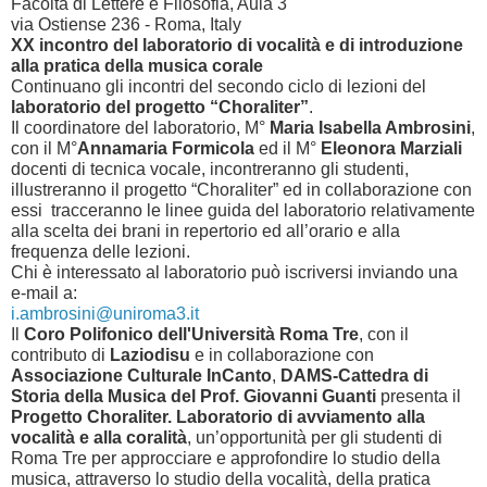
Facoltà di Lettere e Filosofia, Aula 3
via Ostiense 236 - Roma, Italy
XX incontro del laboratorio di vocalità e di introduzione
alla pratica della musica corale
Continuano gli incontri del secondo ciclo di lezioni del
laboratorio del progetto “Choraliter”
.
Il coordinatore del laboratorio, M°
Maria Isabella Ambrosini
,
con il M°
Annamaria Formicola
ed il M°
Eleonora Marziali
docenti di tecnica vocale, incontreranno gli studenti,
illustreranno il progetto “Choraliter” ed in collaborazione con
essi tracceranno le linee guida del laboratorio relativamente
alla scelta dei brani in repertorio ed all’orario e alla
frequenza delle lezioni.
Chi è interessato al laboratorio può iscriversi inviando una
e-mail a:
i.ambrosini@uniroma3.it
Il
Coro Polifonico dell'Università Roma Tre
, con il
contributo di
Laziodisu
e in collaborazione con
Associazione Culturale InCanto
,
DAMS-Cattedra di
Storia della Musica del Prof. Giovanni Guanti
presenta il
Progetto Choraliter. Laboratorio di avviamento alla
vocalità e alla coralità
, un’opportunità per gli studenti di
Roma Tre per approcciare e approfondire lo studio della
musica, attraverso lo studio della vocalità, della pratica