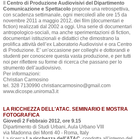
Il
Centro di Produzione Audiovisivi del Dipartimento
Comunicazione e Spettacolo
propone una retrospettiva,
con scadenza settimanale, ogni mercoledì alle ore 15 da
novembre
2011 a
maggio 2012, dei film (documentari e
fiction) realizzati dal
2002 a
oggi. Una serie di documentari
antropologico-sociali, ma anche sperimentazioni di fiction,
documentari istituzionali e didattici che dimostrano la
prolifica attività dell’ex Laboratorio Audiovisivi e ora Centro
di Produzione. E’ un’occasione per colleghi e dottorandi e
studenti per conoscere questa vasta produzione, e per tutti
noi per riflettere su forme di ricerca che passano per lo
strumento dell’audiovisivo.
Per informazioni:
Christian Carmosino
tel. 328 7130990 christiancarmosino@gmail.com
www.dicospe.uniroma3.it
LA RICCHEZZA DELL'ATAC. SEMINARIO E MOSTRA
FOTOGRAFICA
Giovedì 2 Febbraio 2012, ore 9.15
Dipartimento di Studi Urbani, Aula Urbano VIII
via Madonna dei Monti 40 - Roma, Italy
La ricerca
La ricchezza dell’ATAC
, condotta all’interno del