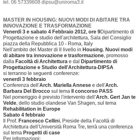
tel. 06 57339608 dipsu@uniroma3.it
MASTER IN HOUSING: NUOVI MODI DI ABITARE TRA
INNOVAZIONE E TRASFORMAZIONE
Venerdì 3 e sabato 4 Febbraio 2012, ore 9
Dipartimento di
Progettazione e studio dell'architettura, Sala del Consiglio
piazza della Repubblica 10 - Roma, Italy
Nell'ambito del Master di II livello in
Housing. Nuovi modi
di abitare tra innovazione e trasformazione
, promosso
dalla
Facoltà di Architettura
e dal
Dipartimento
di
Progettazione e Studio dell'Architettura-DIPSA
si terranno le seguenti conferenze:
venerdì 3 febbraio
Conferenza dell'
Arch. Mariella Annese
e dell'
Arch.
Barbara Del Brocco
sul tema
Il concorso PASS
Nel pomeriggio è previsto l'intervento dell’
Arch. Gert Jan te
Velde
, dello studio olandese Van Shagen, sul tema
Rehabilitation in Europe
Sabato 4 febbraio
Il Prof.
Francesco Cellini
, Preside della Facoltà di
Architettura dell’Università Roma Tre, terrà una conferenza
sul tema
Progetti di case
Per informazioni: