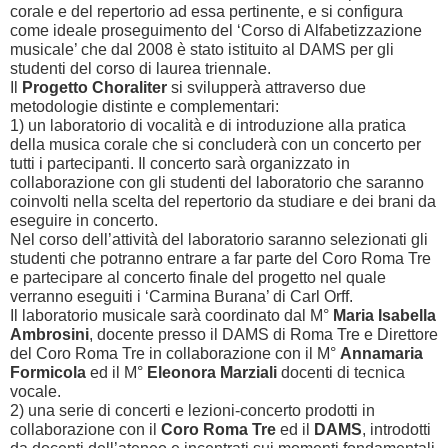
corale e del repertorio ad essa pertinente, e si configura
come ideale proseguimento del ‘Corso di Alfabetizzazione
musicale’ che dal 2008 è stato istituito al DAMS per gli
studenti del corso di laurea triennale.
Il
Progetto Choraliter
si svilupperà attraverso due
metodologie distinte e complementari:
1) un laboratorio di vocalità e di introduzione alla pratica
della musica corale che si concluderà con un concerto per
tutti i partecipanti. Il concerto sarà organizzato in
collaborazione con gli studenti del laboratorio che saranno
coinvolti nella scelta del repertorio da studiare e dei brani da
eseguire in concerto.
Nel corso dell’attività del laboratorio saranno selezionati gli
studenti che potranno entrare a far parte del Coro Roma Tre
e partecipare al concerto finale del progetto nel quale
verranno eseguiti i ‘Carmina Burana’ di Carl Orff.
Il laboratorio musicale sarà coordinato dal M°
Maria Isabella
Ambrosini
, docente presso il DAMS di Roma Tre e Direttore
del Coro Roma Tre in collaborazione con il M°
Annamaria
Formicola
ed il M°
Eleonora Marziali
docenti di tecnica
vocale.
2) una serie di concerti e lezioni-concerto prodotti in
collaborazione con il
Coro Roma Tre
ed il
DAMS
, introdotti