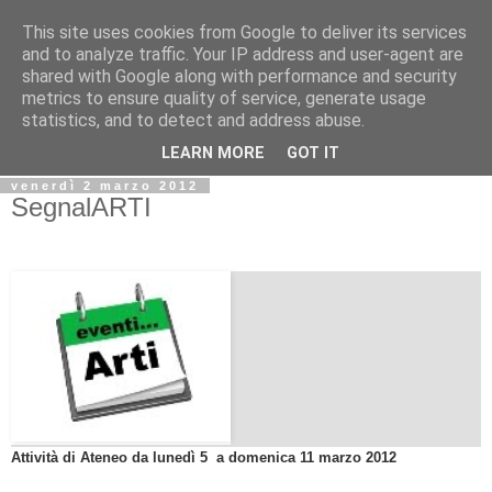
This site uses cookies from Google to deliver its services
Biblio@rti in
and to analyze traffic. Your IP address and user-agent are
shared with Google along with performance and security
metrics to ensure quality of service, generate usage
Il Blog della Biblioteca di Area delle arti per condividere
statistics, and to detect and address abuse.
informazioni iniziative incontri
LEARN MORE
GOT IT
venerdì 2 marzo 2012
SegnalARTI
Attività di Ateneo da lunedì 5 a domenica 11 marzo 2012