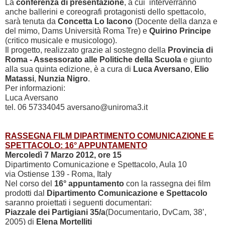
La
conferenza di presentazione
, a cui interverranno
anche ballerini e coreografi protagonisti dello spettacolo,
sarà tenuta da
Concetta Lo Iacono
(Docente della danza e
del mimo, Dams Università Roma Tre) e
Quirino Principe
(critico musicale e musicologo).
Il progetto, realizzato grazie al sostegno della
Provincia di
Roma - Assessorato alle Politiche della Scuola
e giunto
alla sua quinta edizione, è a cura di
Luca Aversano
,
Elio
Matassi
,
Nunzia Nigro
.
Per informazioni:
Luca Aversano
tel. 06 57334045 aversano@uniroma3.it
RASSEGNA FILM DIPARTIMENTO COMUNICAZIONE E
SPETTACOLO: 16° APPUNTAMENTO
Mercoledì 7 Marzo 2012, ore 15
Dipartimento Comunicazione e Spettacolo, Aula 10
via Ostiense 139 - Roma, Italy
Nel corso del
16° appuntamento
con la rassegna dei film
prodotti dal
Dipartimento Comunicazione e Spettacolo
saranno proiettati i seguenti documentari:
Piazzale dei Partigiani 35/a
(Documentario, DvCam,
38’
,
2005) di
Elena Mortelliti