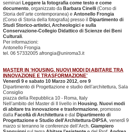
seminari
Leggere la fotografia come testo e come
documento
, organizzato da
Barbara Cinelli
(Corso di
Storia dell’arte contemporanea) e
Antonello Frongia
(Corso di Storia della fotografia) presso il
Dipartimento di
Studi Storico-artistici, Archeologici e sulla
Conservazione-Collegio Didattico di Scienze dei Beni
Culturali
.
Per informazioni:
Antonello Frongia
tel. 06 57332005 afrongia@uniroma3.it
MASTER IN ‘HOUSING. NUOVI MODI DI ABITARE TRA
INNOVAZIONE E TRASFORMAZIONE’
Venerdì 9 e sabato 10 Marzo 2012, ore 9
Dipartimento di Progettazione e studio dell'architettura, Sala
Consiglio
piazza della Repubblica 10 - Roma, Italy
Nell'ambito del Master di II livello in
Housing. Nuovi modi
di abitare tra innovazione e trasformazione
, promosso
dalla
Facoltà di Architettura
e dal
Dipartimento di
Progettazione e Studio dell'Architettura-DIPSA
, venerdì 9
marzo si terranno le conferenze dell’Arch.
Giampiero
Sanguigni
sul tema
Abitare l’esistente
e del Prof.
Andrea