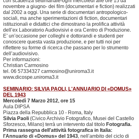
con scadenza settimanale-ogni mercoledì alle ore 15 da
novembre a giugno- dei film (documentari e fiction) realizzati
dal
2002 a
oggi. Una serie di documentari antropologico-
sociali, ma anche sperimentazioni di fiction, documentari
istituzionali e didattici che dimostrano la prolifica attività
dell’ex Laboratorio Audiovisivi e ora Centro di Produzione.
E’ un’occasione per colleghi e dottorandi e studenti per
conoscere questa vasta produzione, e per tutti noi per
riflettere su forme di ricerca che passano per lo strumento
dell’audiovisivo.
Per informazioni:
Christian Carmosino
tel. 06 57334327 carmosino@uniroma3.it
www.dicospe.uniroma3.it
SEMINARIO: SILVIA PAOLI, L'ANNUARIO DI «DOMUS»
DEL 1943
Mercoledì 7 Marzo 2012, ore 15
Aula DIPSA
Piazza della Repubblica 10 - Roma, Italy
Silvia Paoli
(Civico Archivio Fotografico, Musei del Castello
Sforzesco, Milano) terrà un intervento dal titolo
F
otografia.
Prima rassegna dell'attività fotografica in Italia:
l'Annuario di «Domus» del 1943
, nell'ambito del ciclo di