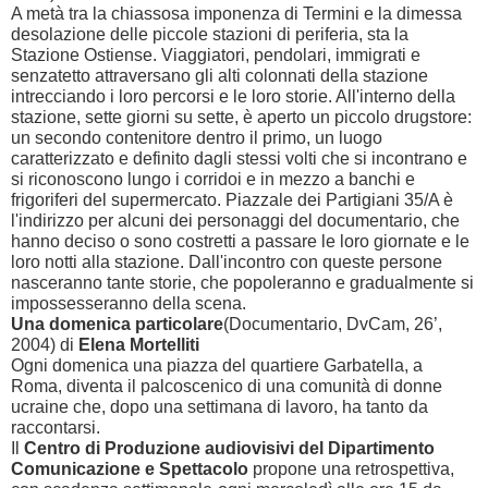
A metà tra la chiassosa imponenza di Termini e la dimessa
desolazione delle piccole stazioni di periferia, sta la
Stazione Ostiense. Viaggiatori, pendolari, immigrati e
senzatetto attraversano gli alti colonnati della stazione
intrecciando i loro percorsi e le loro storie. All'interno della
stazione, sette giorni su sette, è aperto un piccolo drugstore:
un secondo contenitore dentro il primo, un luogo
caratterizzato e definito dagli stessi volti che si incontrano e
si riconoscono lungo i corridoi e in mezzo a banchi e
frigoriferi del supermercato. Piazzale dei Partigiani 35/A è
l'indirizzo per alcuni dei personaggi del documentario, che
hanno deciso o sono costretti a passare le loro giornate e le
loro notti alla stazione. Dall'incontro con queste persone
nasceranno tante storie, che popoleranno e gradualmente si
impossesseranno della scena.
Una domenica particolare
(Documentario, DvCam,
26’
,
2004) di
Elena Mortelliti
Ogni domenica una piazza del quartiere Garbatella, a
Roma, diventa il palcoscenico di una comunità di donne
ucraine che, dopo una settimana di lavoro, ha tanto da
raccontarsi.
Il
Centro di Produzione audiovisivi del Dipartimento
Comunicazione e Spettacolo
propone una retrospettiva,