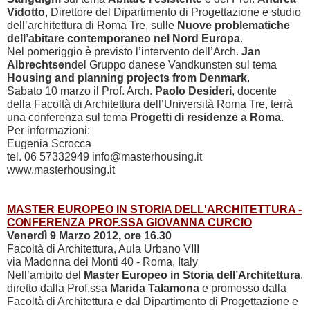
Vidotto
, Direttore del Dipartimento di Progettazione e studio
dell’architettura di Roma Tre, sulle
Nuove problematiche
dell’abitare contemporaneo nel Nord Europa
.
Nel pomeriggio è previsto l’intervento dell’Arch.
Jan
Albrechtsen
del Gruppo danese Vandkunsten sul tema
Housing and planning projects from Denmark
.
Sabato 10 marzo il Prof. Arch.
Paolo Desideri
, docente
della Facoltà di Architettura dell’Università Roma Tre, terrà
una conferenza sul tema
Progetti di residenze a Roma
.
Per informazioni:
Eugenia Scrocca
tel. 06 57332949 info@masterhousing.it
www.masterhousing.it
MASTER EUROPEO IN STORIA DELL'ARCHITETTURA -
CONFERENZA PROF.SSA GIOVANNA CURCIO
Venerdì 9 Marzo 2012, ore 16.30
Facoltà di Architettura, Aula Urbano VIII
via Madonna dei Monti 40 - Roma, Italy
Nell’ambito del
Master Europeo in Storia dell’Architettura
,
diretto dalla Prof.ssa
Marida Talamona
e promosso dalla
Facoltà di Architettura e dal Dipartimento di Progettazione e