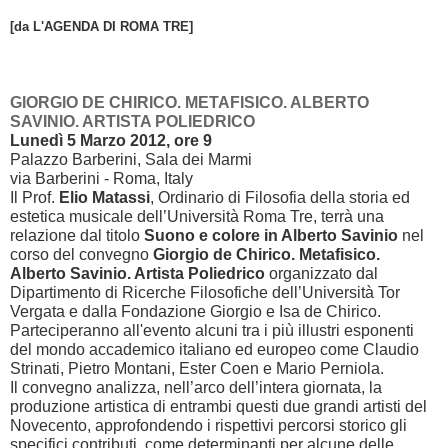
[da L'AGENDA
DI ROM
A TRE]
GIORGIO DE CHIRICO. METAFISICO. ALBERTO
SAVINIO. ARTISTA POLIEDRICO
Lunedì 5 Marzo 2012, ore 9
Palazzo Barberini, Sala dei Marmi
via Barberini - Roma, Italy
Il Prof.
Elio Matassi
, Ordinario di Filosofia della storia ed
estetica musicale dell’Università Roma Tre, terrà una
relazione dal titolo
Suono e colore in Alberto Savinio
nel
corso del convegno
Giorgio de Chirico. Metafisico.
Alberto Savinio. Artista Poliedrico
organizzato dal
Dipartimento di Ricerche Filosofiche dell’Università Tor
Vergata e dalla Fondazione Giorgio e Isa de Chirico.
Parteciperanno all'evento alcuni tra i più illustri esponenti
del mondo accademico italiano ed europeo come Claudio
Strinati, Pietro Montani, Ester Coen e Mario Perniola.
Il convegno analizza, nell’arco dell’intera giornata, la
produzione artistica di entrambi questi due grandi artisti del
Novecento, approfondendo i rispettivi percorsi storico gli
specifici contributi, come determinanti per alcune delle