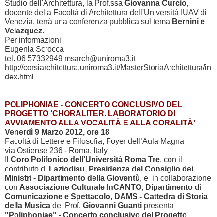
Studio dell'Architettura, la Prof.ssa
Giovanna Curcio
,
docente della Facoltà di Architettura dell'Università IUAV di
Venezia, terrà una conferenza pubblica sul tema
Bernini e
Velazquez
.
Per informazioni:
Eugenia Scrocca
tel. 06 57332949 msarch@uniroma3.it
http://corsiarchitettura.uniroma3.it/MasterStoriaArchitettura/in
dex.html
POLIPHONIAE - CONCERTO CONCLUSIVO DEL
PROGETTO ‘CHORALITER. LABORATORIO DI
AVVIAMENTO ALLA VOCALITÀ E ALLA CORALITÀ’
Venerdì 9 Marzo 2012, ore 18
Facoltà di Lettere e Filosofia, Foyer dell’Aula Magna
via Ostiense 236 - Roma, Italy
Il
Coro Polifonico dell'Università Roma Tre
, con il
contributo di
Laziodisu, Presidenza del Consiglio dei
Ministri - Dipartimento della Gioventù
, e in collaborazione
con
Associazione Culturale InCANTO
,
Dipartimento di
Comunicazione e Spettacolo
,
DAMS - Cattedra di Storia
della Musica
del Prof.
Giovanni Guanti
presenta
"Poliphoniae" - Concerto conclusivo del Progetto