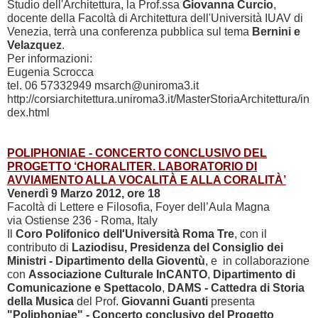
Studio dell'Architettura, la Prof.ssa
Giovanna Curcio
,
docente della Facoltà di Architettura dell'Università IUAV di
Venezia, terrà una conferenza pubblica sul tema
Bernini e
Velazquez
.
Per informazioni:
Eugenia Scrocca
tel. 06 57332949 msarch@uniroma3.it
http://corsiarchitettura.uniroma3.it/MasterStoriaArchitettura/in
dex.html
POLIPHONIAE - CONCERTO CONCLUSIVO DEL
PROGETTO ‘CHORALITER. LABORATORIO DI
AVVIAMENTO ALLA VOCALITÀ E ALLA CORALITÀ’
Venerdì 9 Marzo 2012, ore 18
Facoltà di Lettere e Filosofia, Foyer dell’Aula Magna
via Ostiense 236 - Roma, Italy
Il
Coro Polifonico dell'Università Roma Tre
, con il
contributo di
Laziodisu, Presidenza del Consiglio dei
Ministri - Dipartimento della Gioventù
, e in collaborazione
con
Associazione Culturale InCANTO
,
Dipartimento di
Comunicazione e Spettacolo
,
DAMS - Cattedra di Storia
della Musica
del Prof.
Giovanni Guanti
presenta
"Poliphoniae" - Concerto conclusivo del Progetto