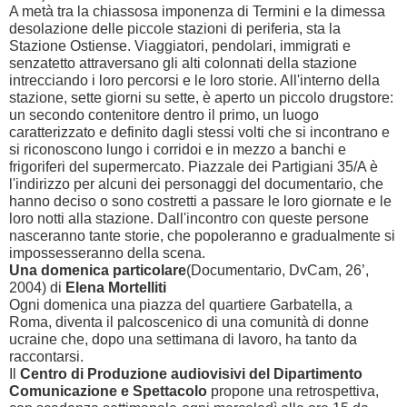
A metà tra la chiassosa imponenza di Termini e la dimessa
desolazione delle piccole stazioni di periferia, sta la
Stazione Ostiense. Viaggiatori, pendolari, immigrati e
senzatetto attraversano gli alti colonnati della stazione
intrecciando i loro percorsi e le loro storie. All'interno della
stazione, sette giorni su sette, è aperto un piccolo drugstore:
un secondo contenitore dentro il primo, un luogo
caratterizzato e definito dagli stessi volti che si incontrano e
si riconoscono lungo i corridoi e in mezzo a banchi e
frigoriferi del supermercato. Piazzale dei Partigiani 35/A è
l'indirizzo per alcuni dei personaggi del documentario, che
hanno deciso o sono costretti a passare le loro giornate e le
loro notti alla stazione. Dall'incontro con queste persone
nasceranno tante storie, che popoleranno e gradualmente si
impossesseranno della scena.
Una domenica particolare
(Documentario, DvCam,
26’
,
2004) di
Elena Mortelliti
Ogni domenica una piazza del quartiere Garbatella, a
Roma, diventa il palcoscenico di una comunità di donne
ucraine che, dopo una settimana di lavoro, ha tanto da
raccontarsi.
Il
Centro di Produzione audiovisivi del Dipartimento
Comunicazione e Spettacolo
propone una retrospettiva,