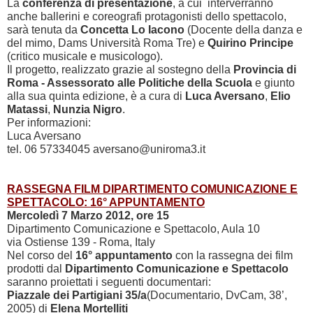
La
conferenza di presentazione
, a cui interverranno
anche ballerini e coreografi protagonisti dello spettacolo,
sarà tenuta da
Concetta Lo Iacono
(Docente della danza e
del mimo, Dams Università Roma Tre) e
Quirino Principe
(critico musicale e musicologo).
Il progetto, realizzato grazie al sostegno della
Provincia di
Roma - Assessorato alle Politiche della Scuola
e giunto
alla sua quinta edizione, è a cura di
Luca Aversano
,
Elio
Matassi
,
Nunzia Nigro
.
Per informazioni:
Luca Aversano
tel. 06 57334045 aversano@uniroma3.it
RASSEGNA FILM DIPARTIMENTO COMUNICAZIONE E
SPETTACOLO: 16° APPUNTAMENTO
Mercoledì 7 Marzo 2012, ore 15
Dipartimento Comunicazione e Spettacolo, Aula 10
via Ostiense 139 - Roma, Italy
Nel corso del
16° appuntamento
con la rassegna dei film
prodotti dal
Dipartimento Comunicazione e Spettacolo
saranno proiettati i seguenti documentari:
Piazzale dei Partigiani 35/a
(Documentario, DvCam,
38’
,
2005) di
Elena Mortelliti