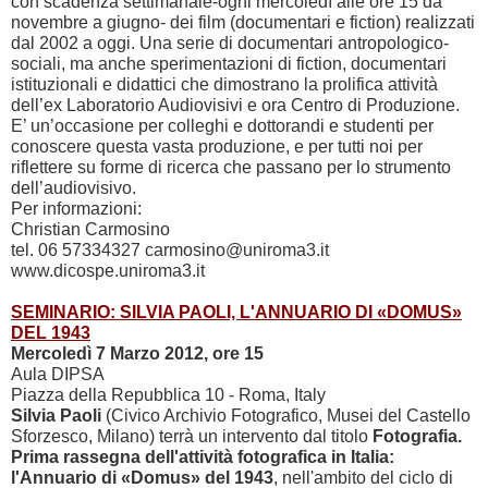
con scadenza settimanale-ogni mercoledì alle ore 15 da
novembre a giugno- dei film (documentari e fiction) realizzati
dal
2002 a
oggi. Una serie di documentari antropologico-
sociali, ma anche sperimentazioni di fiction, documentari
istituzionali e didattici che dimostrano la prolifica attività
dell’ex Laboratorio Audiovisivi e ora Centro di Produzione.
E’ un’occasione per colleghi e dottorandi e studenti per
conoscere questa vasta produzione, e per tutti noi per
riflettere su forme di ricerca che passano per lo strumento
dell’audiovisivo.
Per informazioni:
Christian Carmosino
tel. 06 57334327 carmosino@uniroma3.it
www.dicospe.uniroma3.it
SEMINARIO: SILVIA PAOLI, L'ANNUARIO DI «DOMUS»
DEL 1943
Mercoledì 7 Marzo 2012, ore 15
Aula DIPSA
Piazza della Repubblica 10 - Roma, Italy
Silvia Paoli
(Civico Archivio Fotografico, Musei del Castello
Sforzesco, Milano) terrà un intervento dal titolo
F
otografia.
Prima rassegna dell'attività fotografica in Italia:
l'Annuario di «Domus» del 1943
, nell'ambito del ciclo di