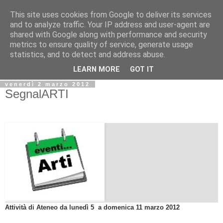
This site uses cookies from Google to deliver its services
Biblio@rti in
and to analyze traffic. Your IP address and user-agent are
shared with Google along with performance and security
metrics to ensure quality of service, generate usage
Il Blog della Biblioteca di Area delle arti per condividere
statistics, and to detect and address abuse.
informazioni iniziative incontri
LEARN MORE
GOT IT
venerdì 2 marzo 2012
SegnalARTI
Attività di Ateneo da lunedì 5 a domenica 11 marzo 2012