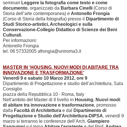
seminari
Leggere la fotografia come testo e come
documento
, organizzato da
Barbara Cinelli
(Corso di
Storia dell’arte contemporanea) e
Antonello Frongia
(Corso di Storia della fotografia) presso il
Dipartimento di
Studi Storico-artistici, Archeologici e sulla
Conservazione-Collegio Didattico di Scienze dei Beni
Culturali
.
Per informazioni:
Antonello Frongia
tel. 06 57332005 afrongia@uniroma3.it
MASTER IN ‘HOUSING. NUOVI MODI DI ABITARE TRA
INNOVAZIONE E TRASFORMAZIONE’
Venerdì 9 e sabato 10 Marzo 2012, ore 9
Dipartimento di Progettazione e studio dell'architettura, Sala
Consiglio
piazza della Repubblica 10 - Roma, Italy
Nell'ambito del Master di II livello in
Housing. Nuovi modi
di abitare tra innovazione e trasformazione
, promosso
dalla
Facoltà di Architettura
e dal
Dipartimento di
Progettazione e Studio dell'Architettura-DIPSA
, venerdì 9
marzo si terranno le conferenze dell’Arch.
Giampiero
Sanguigni
sul tema
Abitare l’esistente
e del Prof.
Andrea