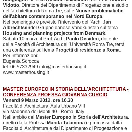
Vidotto
, Direttore del Dipartimento di Progettazione e studio
dell’architettura di Roma Tre, sulle
Nuove problematiche
dell’abitare contemporaneo nel Nord Europa
.
Nel pomeriggio è previsto l’intervento dell’Arch.
Jan
Albrechtsen
del Gruppo danese Vandkunsten sul tema
Housing and planning projects from Denmark
.
Sabato 10 marzo il Prof. Arch.
Paolo Desideri
, docente
della Facoltà di Architettura dell’Università Roma Tre, terrà
una conferenza sul tema
Progetti di residenze a Roma
.
Per informazioni:
Eugenia Scrocca
tel. 06 57332949 info@masterhousing.it
www.masterhousing.it
MASTER EUROPEO IN STORIA DELL'ARCHITETTURA -
CONFERENZA PROF.SSA GIOVANNA CURCIO
Venerdì 9 Marzo 2012, ore 16.30
Facoltà di Architettura, Aula Urbano VIII
via Madonna dei Monti 40 - Roma, Italy
Nell’ambito del
Master Europeo in Storia dell’Architettura
,
diretto dalla Prof.ssa
Marida Talamona
e promosso dalla
Facoltà di Architettura e dal Dipartimento di Progettazione e