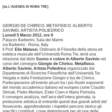
[da L'AGENDA
DI ROM
A TRE]
GIORGIO DE CHIRICO. METAFISICO. ALBERTO
SAVINIO. ARTISTA POLIEDRICO
Lunedì 5 Marzo 2012, ore 9
Palazzo Barberini, Sala dei Marmi
via Barberini - Roma, Italy
Il Prof.
Elio Matassi
, Ordinario di Filosofia della storia ed
estetica musicale dell’Università Roma Tre, terrà una
relazione dal titolo
Suono e colore in Alberto Savinio
nel
corso del convegno
Giorgio de Chirico. Metafisico.
Alberto Savinio. Artista Poliedrico
organizzato dal
Dipartimento di Ricerche Filosofiche dell’Università Tor
Vergata e dalla Fondazione Giorgio e Isa de Chirico.
Parteciperanno all'evento alcuni tra i più illustri esponenti
del mondo accademico italiano ed europeo come Claudio
Strinati, Pietro Montani, Ester Coen e Mario Perniola.
Il convegno analizza, nell’arco dell’intera giornata, la
produzione artistica di entrambi questi due grandi artisti del
Novecento, approfondendo i rispettivi percorsi storico gli
specifici contributi, come determinanti per alcune delle