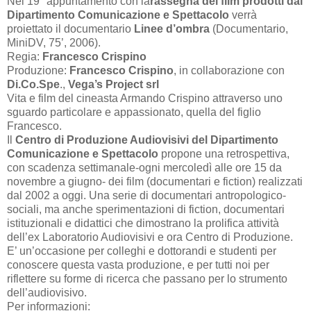
Nel 19° appuntamento con la
rassegna dei film prodotti dal
Dipartimento Comunicazione e Spettacolo
verrà
proiettato il documentario
Linee d’ombra
(Documentario,
MiniDV,
75’
, 2006).
Regia:
Francesco Crispino
Produzione:
Francesco Crispino
, in collaborazione con
Di.Co.Spe
.,
Vega’s Project srl
Vita e film del cineasta Armando Crispino attraverso uno
sguardo particolare e appassionato, quella del figlio
Francesco.
Il
Centro di Produzione Audiovisivi del Dipartimento
Comunicazione e Spettacolo
propone una retrospettiva,
con scadenza settimanale-ogni mercoledì alle ore 15 da
novembre a giugno- dei film (documentari e fiction) realizzati
dal
2002 a
oggi. Una serie di documentari antropologico-
sociali, ma anche sperimentazioni di fiction, documentari
istituzionali e didattici che dimostrano la prolifica attività
dell’ex Laboratorio Audiovisivi e ora Centro di Produzione.
E’ un’occasione per colleghi e dottorandi e studenti per
conoscere questa vasta produzione, e per tutti noi per
riflettere su forme di ricerca che passano per lo strumento
dell’audiovisivo.
Per informazioni: