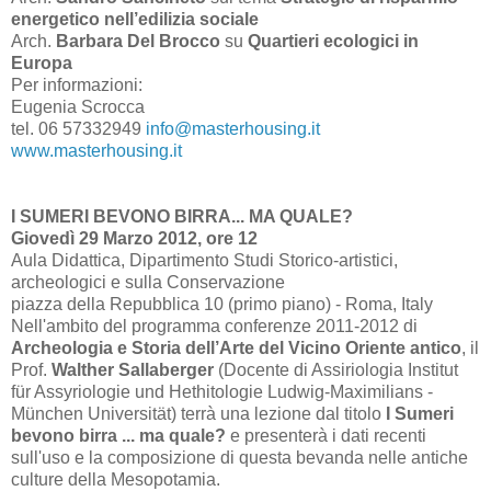
energetico nell’edilizia sociale
Arch.
Barbara Del Brocco
su
Quartieri ecologici in
Europa
Per informazioni:
Eugenia Scrocca
tel. 06 57332949
info@masterhousing.it
www.masterhousing.it
I SUMERI BEVONO BIRRA... MA QUALE?
Giovedì 29 Marzo 2012, ore 12
Aula Didattica, Dipartimento Studi Storico-artistici,
archeologici e sulla Conservazione
piazza della Repubblica 10 (primo piano) - Roma, Italy
Nell'ambito del programma conferenze 2011-2012 di
Archeologia e Storia dell’Arte del Vicino Oriente antico
, il
Prof.
Walther Sallaberger
(Docente di Assiriologia Institut
für Assyriologie und Hethitologie Ludwig-Maximilians -
München Universität) terrà una lezione dal titolo
I Sumeri
bevono birra ... ma quale?
e presenterà i dati recenti
sull'uso e la composizione di questa bevanda nelle antiche
culture della Mesopotamia.