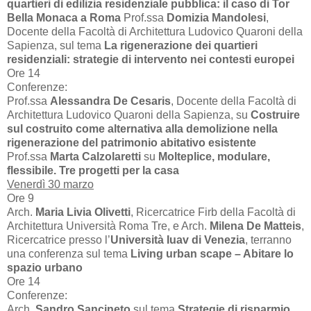
quartieri di edilizia residenziale pubblica: il caso di Tor
Bella Monaca a Roma
Prof.ssa
Domizia Mandolesi
,
Docente della Facoltà di Architettura Ludovico Quaroni della
Sapienza, sul tema
La rigenerazione dei quartieri
residenziali: strategie di intervento nei contesti europei
Ore 14
Conferenze:
Prof.ssa
Alessandra De Cesaris
, Docente della Facoltà di
Architettura Ludovico Quaroni della Sapienza, su
Costruire
sul costruito come alternativa alla demolizione nella
rigenerazione del patrimonio abitativo esistente
Prof.ssa
Marta Calzolaretti
su
Molteplice, modulare,
flessibile. Tre progetti per la casa
Venerdì 30 marzo
Ore 9
Arch.
Maria Livia Olivetti
, Ricercatrice Firb della Facoltà di
Architettura Università Roma Tre, e Arch.
Milena De Matteis
,
Ricercatrice presso l’
Università Iuav di Venezia
, terranno
una conferenza sul tema
Living urban scape – Abitare lo
spazio urbano
Ore 14
Conferenze:
Arch.
Sandro Sancineto
sul tema
Strategie di risparmio