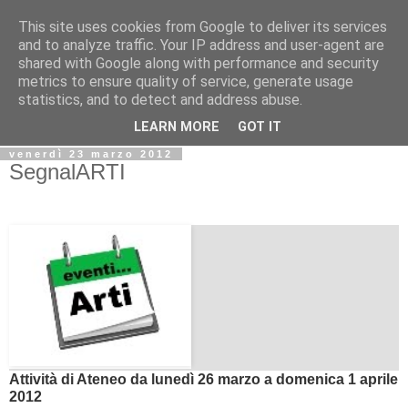
This site uses cookies from Google to deliver its services
Biblio@rti in
and to analyze traffic. Your IP address and user-agent are
shared with Google along with performance and security
metrics to ensure quality of service, generate usage
Il Blog della Biblioteca di Area delle arti per condividere
statistics, and to detect and address abuse.
informazioni iniziative incontri
LEARN MORE
GOT IT
venerdì 23 marzo 2012
SegnalARTI
Attività di Ateneo da lunedì 26 marzo a domenica 1 aprile
2012