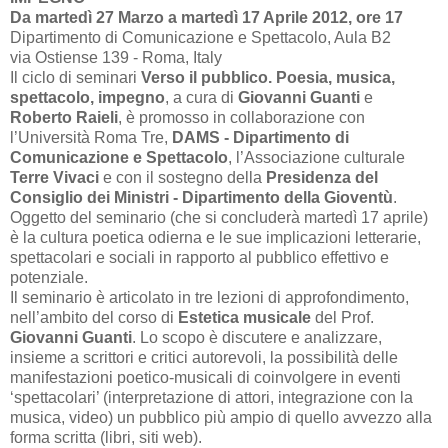
Da martedì 27 Marzo a martedì 17 Aprile 2012, ore 17
Dipartimento di Comunicazione e Spettacolo, Aula B2
via Ostiense 139 - Roma, Italy
Il ciclo di seminari
Verso il pubblico. Poesia, musica,
spettacolo, impegno
, a cura di
Giovanni Guanti
e
Roberto Raieli
, è promosso in collaborazione con
l’Università Roma Tre,
DAMS - Dipartimento di
Comunicazione e Spettacolo
, l’Associazione culturale
Terre Vivaci
e con il sostegno della
Presidenza del
Consiglio dei Ministri - Dipartimento della Gioventù
.
Oggetto del seminario (che si concluderà martedì 17 aprile)
è la cultura poetica odierna e le sue implicazioni letterarie,
spettacolari e sociali in rapporto al pubblico effettivo e
potenziale.
Il seminario è articolato in tre lezioni di approfondimento,
nell’ambito del corso di
Estetica musicale
del Prof.
Giovanni Guanti
. Lo scopo è discutere e analizzare,
insieme a scrittori e critici autorevoli, la possibilità delle
manifestazioni poetico-musicali di coinvolgere in eventi
‘spettacolari’ (interpretazione di attori, integrazione con la
musica, video) un pubblico più ampio di quello avvezzo alla
forma scritta (libri, siti web).