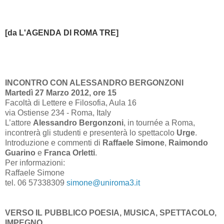
[da L'AGENDA
DI ROM
A TRE]
INCONTRO CON ALESSANDRO BERGONZONI
Martedì 27 Marzo 2012, ore 15
Facoltà di Lettere e Filosofia, Aula 16
via Ostiense 234 - Roma, Italy
L’attore
Alessandro Bergonzoni
, in tournée a Roma,
incontrerà gli studenti e presenterà lo spettacolo
Urge
.
Introduzione e commenti di
Raffaele Simone
,
Raimondo
Guarino
e
Franca Orletti
.
Per informazioni:
Raffaele Simone
tel. 06 57338309
simone@uniroma3.it
VERSO IL PUBBLICO POESIA, MUSICA, SPETTACOLO,
IMPEGNO