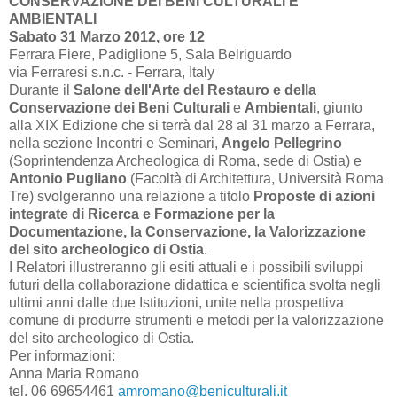
CONSERVAZIONE DEI BENI CULTURALI E
AMBIENTALI
Sabato 31 Marzo 2012, ore 12
Ferrara Fiere, Padiglione 5, Sala Belriguardo
via Ferraresi s.n.c. - Ferrara, Italy
Durante il
Salone dell'Arte del Restauro e della
Conservazione dei Beni Culturali
e
Ambientali
, giunto
alla XIX Edizione che si terrà dal 28 al 31 marzo a Ferrara,
nella sezione Incontri e Seminari,
Angelo Pellegrino
(Soprintendenza Archeologica di Roma, sede di Ostia) e
Antonio Pugliano
(Facoltà di Architettura, Università Roma
Tre) svolgeranno una relazione a titolo
Proposte di azioni
integrate di Ricerca e Formazione per la
Documentazione, la Conservazione, la Valorizzazione
del sito archeologico di Ostia
.
I Relatori illustreranno gli esiti attuali e i possibili sviluppi
futuri della collaborazione didattica e scientifica svolta negli
ultimi anni dalle due Istituzioni, unite nella prospettiva
comune di produrre strumenti e metodi per la valorizzazione
del sito archeologico di Ostia.
Per informazioni:
Anna Maria Romano
tel. 06 69654461
amromano@beniculturali.it