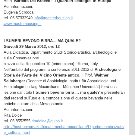
Arch.
Barbara Del Brocco
su
Quartieri ecologici in Europa
Per informazioni:
Eugenia Scrocca
tel. 06 57332949
info@masterhousing.it
www.masterhousing.it
I SUMERI BEVONO BIRRA... MA QUALE?
Giovedì 29 Marzo 2012, ore 12
Aula Didattica, Dipartimento Studi Storico-artistici, archeologici e
sulla Conservazione
piazza della Repubblica 10 (primo piano) - Roma, Italy
Nell'ambito del programma conferenze 2011-2012 di
Archeologia e
Storia dell’Arte del Vicino Oriente antico
, il Prof.
Walther
Sallaberger
(Docente di Assiriologia Institut für Assyriologie und
Hethitologie Ludwig-Maximilians - München Universität) terrà una
lezione dal titolo
I Sumeri bevono birra ... ma quale?
e presenterà i
dati recenti sull'uso e la composizione di questa bevanda nelle
antiche culture della Mesopotamia.
Per informazioni:
Rita Dolce
tel. 06 8552555
ritadolce@quipo.it
http://host.uniroma3.it/dipartimenti/storiadellarte/Dipartimento/iniziativ
e_culturali.html