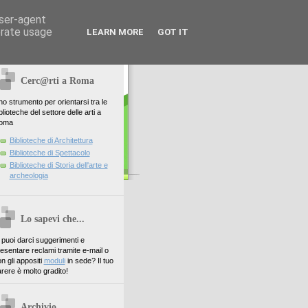
user-agent
erate usage
LEARN MORE
GOT IT
Cerc@rti a Roma
o strumento per orientarsi tra le
blioteche del settore delle arti a
oma
Biblioteche di Architettura
Biblioteche di Spettacolo
Biblioteche di Storia dell'arte e
archeologia
Lo sapevi che...
. puoi darci suggerimenti e
esentare reclami tramite e-mail o
n gli appositi
moduli
in sede? Il tuo
rere è molto gradito!
Archivio