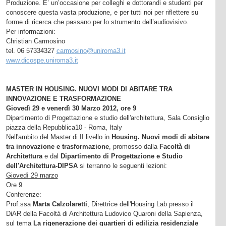
Produzione. E’ un’occasione per colleghi e dottorandi e studenti per
conoscere questa vasta produzione, e per tutti noi per riflettere su
forme di ricerca che passano per lo strumento dell’audiovisivo.
Per informazioni:
Christian Carmosino
tel. 06 57334327
carmosino@uniroma3.it
www.dicospe.uniroma3.it
MASTER IN HOUSING. NUOVI MODI DI ABITARE TRA
INNOVAZIONE E TRASFORMAZIONE
Giovedì 29 e venerdì 30 Marzo 2012, ore 9
Dipartimento di Progettazione e studio dell'architettura, Sala Consiglio
piazza della Repubblica10 - Roma, Italy
Nell'ambito del Master di II livello in
Housing. Nuovi modi di abitare
tra innovazione e trasformazione
, promosso dalla
Facoltà di
Architettura
e dal
Dipartimento di Progettazione e Studio
dell'Architettura-DIPSA
si terranno le seguenti lezioni:
Giovedì 29 marzo
Ore 9
Conferenze:
Prof.ssa
Marta Calzolaretti
, Direttrice dell'Housing Lab presso il
DiAR della Facoltà di Architettura Ludovico Quaroni della Sapienza,
sul tema
La rigenerazione dei quartieri di edilizia residenziale