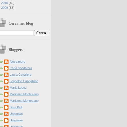
►
2010
(
82
)
►
2009
(
55
)
Cerca nel blog
Bloggers
Alessandro
Carlo Spadafora
Laura Cavaliere
Leopoldo Capriglione
Maria Lopez
Marianna Montesano
Marianna Montesano
Sara Belli
Unknown
Unknown
Unknown