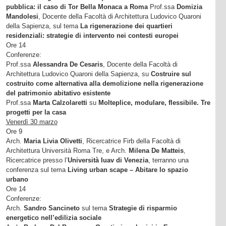
pubblica: il caso di Tor Bella Monaca a Roma
Prof.ssa
Domizia
Mandolesi
, Docente della Facoltà di Architettura Ludovico Quaroni
della Sapienza, sul tema
La rigenerazione dei quartieri
residenziali: strategie di intervento nei contesti europei
Ore 14
Conferenze:
Prof.ssa
Alessandra De Cesaris
, Docente della Facoltà di
Architettura Ludovico Quaroni della Sapienza, su
Costruire sul
costruito come alternativa alla demolizione nella rigenerazione
del patrimonio abitativo esistente
Prof.ssa
Marta Calzolaretti
su
Molteplice, modulare, flessibile. Tre
progetti per la casa
Venerdì 30 marzo
Ore 9
Arch.
Maria Livia Olivetti
, Ricercatrice Firb della Facoltà di
Architettura Università Roma Tre, e Arch.
Milena De Matteis
,
Ricercatrice presso l’
Università Iuav di Venezia
, terranno una
conferenza sul tema
Living urban scape – Abitare lo spazio
urbano
Ore 14
Conferenze:
Arch.
Sandro Sancineto
sul tema
Strategie di risparmio
energetico nell’edilizia sociale