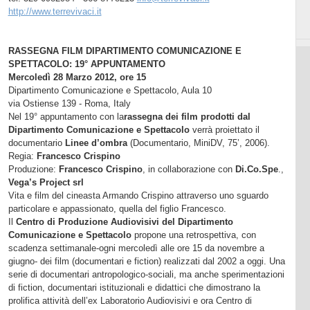
http://www.terrevivaci.it
RASSEGNA FILM DIPARTIMENTO COMUNICAZIONE E
SPETTACOLO: 19° APPUNTAMENTO
Mercoledì 28 Marzo 2012, ore 15
Dipartimento Comunicazione e Spettacolo, Aula 10
via Ostiense 139 - Roma, Italy
Nel 19° appuntamento con la
rassegna dei film prodotti dal
Dipartimento Comunicazione e Spettacolo
verrà proiettato il
documentario
Linee d’ombra
(Documentario, MiniDV,
75’
, 2006).
Regia:
Francesco Crispino
Produzione:
Francesco Crispino
, in collaborazione con
Di.Co.Spe
.,
Vega’s Project srl
Vita e film del cineasta Armando Crispino attraverso uno sguardo
particolare e appassionato, quella del figlio Francesco.
Il
Centro di Produzione Audiovisivi del Dipartimento
Comunicazione e Spettacolo
propone una retrospettiva, con
scadenza settimanale-ogni mercoledì alle ore 15 da novembre a
giugno- dei film (documentari e fiction) realizzati dal
2002 a
oggi. Una
serie di documentari antropologico-sociali, ma anche sperimentazioni
di fiction, documentari istituzionali e didattici che dimostrano la
prolifica attività dell’ex Laboratorio Audiovisivi e ora Centro di