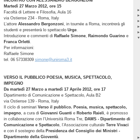
INCONTRO CON ALESSANDRO BERGONZONI
Martedì 27 Marzo 2012, ore 15
Facoltà di Lettere e Filosofia, Aula 16
via Ostiense 234 - Roma, Italy
L’attore
Alessandro Bergonzoni
, in tournée a Roma, incontrerà gli
studenti e presenterà lo spettacolo
Urge
.
Introduzione e commenti di
Raffaele Simone
,
Raimondo Guarino
e
Franca Orletti
.
Per informazioni:
Raffaele Simone
tel. 06 57338309
simone@uniroma3.it
VERSO IL PUBBLICO POESIA, MUSICA, SPETTACOLO,
IMPEGNO
Da martedì 27 Marzo a martedì 17 Aprile 2012, ore 17
Dipartimento di Comunicazione e Spettacolo, Aula B2
via Ostiense 139 - Roma, Italy
Il ciclo di seminari
Verso il pubblico. Poesia, musica, spettacolo,
impegno
, a cura di
Giovanni Guanti
e
Roberto Raieli
, è promosso
in collaborazione con l’Università Roma Tre,
DAMS - Dipartimento di
Comunicazione e Spettacolo
, l’Associazione culturale
Terre Vivaci
e con il sostegno della
Presidenza del Consiglio dei Ministri -
Dipartimento della Gioventù
.