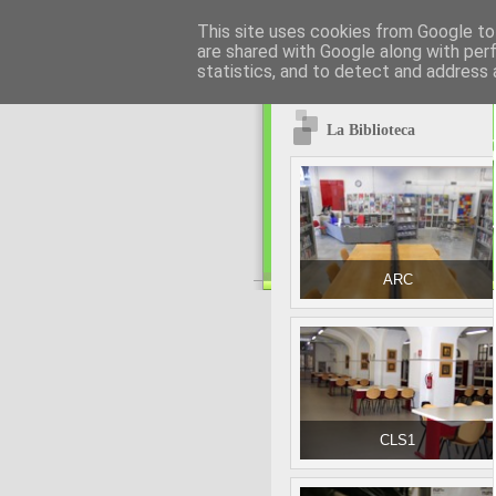
This site uses cookies from Google to 
are shared with Google along with per
statistics, and to detect and address 
La Biblioteca
ARC
CLS1