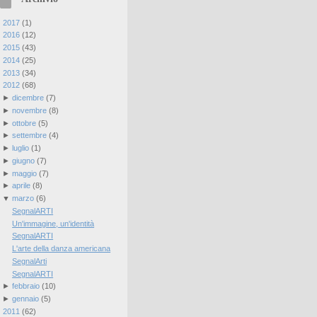
►
2017
(
1
)
►
2016
(
12
)
►
2015
(
43
)
►
2014
(
25
)
►
2013
(
34
)
▼
2012
(
68
)
►
dicembre
(
7
)
►
novembre
(
8
)
►
ottobre
(
5
)
►
settembre
(
4
)
►
luglio
(
1
)
►
giugno
(
7
)
►
maggio
(
7
)
►
aprile
(
8
)
▼
marzo
(
6
)
SegnalARTI
Un'immagine, un'identità
SegnalARTI
L'arte della danza americana
SegnalArti
SegnalARTI
►
febbraio
(
10
)
►
gennaio
(
5
)
►
2011
(
62
)