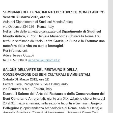
SEMINARIO DEL DIPARTIMENTO DI STUDI SUL MONDO ANTICO
Venerdì 30 Marzo 2012, ore 15
Aula del Dipartimento di Studi sul Mondo Antico
via Ostiense 234-236 - Roma, Italy
Nell'ambito delle attività organizzate dal
Dipartimento di Studi sul
Mondo Antico
, il Prof.
Daniele Manacorda
(Università Roma Tre)
terrà un seminario dal titolo
Le tre Grazie, la Luna e la Fortuna: una
metafora della vita tra testi e immagini
.
Per informazioni:
Adele Teresa Cozzoli
tel. 06 57338401
acozzoli@uniroma3.it
SALONE DELL'ARTE DEL RESTAURO E DELLA
CONSERVAZIONE DEI BENI CULTURALI E AMBIENTALI
Sabato 31 Marzo 2012, ore 12
Ferrara Fiere, Padiglione 5, Sala Belriguardo
via Ferraresi s.n.c. - Ferrara, Italy
Durante il
Salone dell'Arte del Restauro e della Conservazione dei
Beni Culturali
e
Ambientali
, giunto alla XIX Edizione che si terrà dal
28 al 31 marzo a Ferrara, nella sezione Incontri e Seminari,
Angelo
Pellegrino
(Soprintendenza Archeologica di Roma, sede di Ostia) e
Antonio Pugliano
(Facoltà di Architettura, Università Roma Tre)