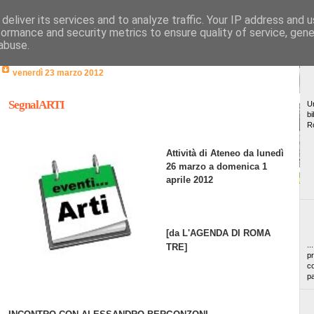
deliver its services and to analyze traffic. Your IP address and 
formance and security metrics to ensure quality of service, gen
abuse.
venerdì 23 marzo 2012
SegnalARTI
Un
bi
R
Attività di Ateneo da lunedì
26 marzo a domenica 1
aprile 2012
[da L'AGENDA
DI ROM
A
..
TRE]
pr
co
pa