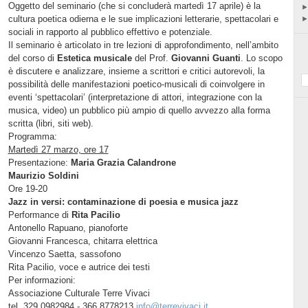
Oggetto del seminario (che si concluderà martedì 17 aprile) è la
cultura poetica odierna e le sue implicazioni letterarie, spettacolari e
sociali in rapporto al pubblico effettivo e potenziale.
Il seminario è articolato in tre lezioni di approfondimento, nell’ambito
del corso di
Estetica musicale
del Prof.
Giovanni Guanti
. Lo scopo
è discutere e analizzare, insieme a scrittori e critici autorevoli, la
possibilità delle manifestazioni poetico-musicali di coinvolgere in
eventi ‘spettacolari’ (interpretazione di attori, integrazione con la
musica, video) un pubblico più ampio di quello avvezzo alla forma
scritta (libri, siti web).
Programma:
Martedì 27 marzo, ore 17
Presentazione:
Maria Grazia Calandrone
Maurizio Soldini
Ore 19-20
Jazz in versi: contaminazione di poesia e musica jazz
Performance di
Rita Pacilio
Antonello Rapuano, pianoforte
Giovanni Francesca, chitarra elettrica
Vincenzo Saetta, sassofono
Rita Pacilio, voce e autrice dei testi
Per informazioni:
Associazione Culturale Terre Vivaci
tel. 329 0982984 - 366 8778213
info@terrevivaci.it