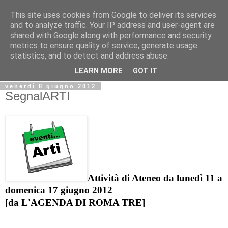
This site uses cookies from Google to deliver its services
Biblio@rti in
and to analyze traffic. Your IP address and user-agent are
shared with Google along with performance and security
metrics to ensure quality of service, generate usage
Il Blog della Biblioteca di Area delle arti per condividere
statistics, and to detect and address abuse.
informazioni iniziative incontri
LEARN MORE
GOT IT
venerdì 8 giugno 2012
SegnalARTI
Attività di Ateneo da lunedì 11 a
domenica 17 giugno 2012
[da
L'AGENDA DI ROMA TRE]