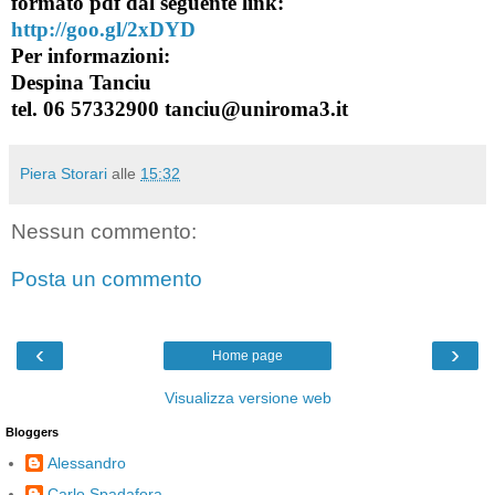
formato pdf dal seguente link:
http://goo.gl/2xDYD
Per informazioni:
Despina Tanciu
tel. 06 57332900 tanciu@uniroma3.it
Piera Storari
alle
15:32
Nessun commento:
Posta un commento
‹
›
Home page
Visualizza versione web
Bloggers
Alessandro
Carlo Spadafora