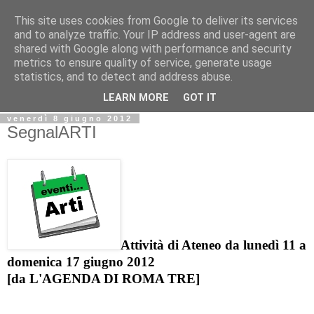
This site uses cookies from Google to deliver its services
Biblio@rti in
and to analyze traffic. Your IP address and user-agent are
shared with Google along with performance and security
metrics to ensure quality of service, generate usage
Il Blog della Biblioteca di Area delle arti per condividere
statistics, and to detect and address abuse.
informazioni iniziative incontri
LEARN MORE
GOT IT
venerdì 8 giugno 2012
SegnalARTI
Attività di Ateneo da lunedì 11 a
domenica 17 giugno 2012
[da
L'AGENDA DI ROMA TRE]