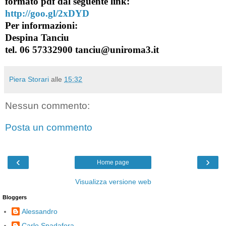
formato pdf dal seguente link:
http://goo.gl/2xDYD
Per informazioni:
Despina Tanciu
tel. 06 57332900 tanciu@uniroma3.it
Piera Storari
alle
15:32
Nessun commento:
Posta un commento
‹
›
Home page
Visualizza versione web
Bloggers
Alessandro
Carlo Spadafora