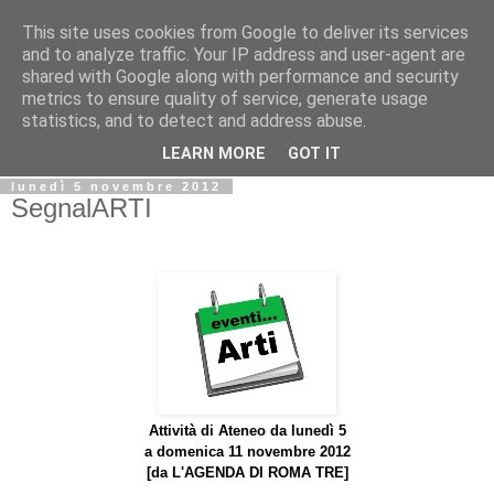
This site uses cookies from Google to deliver its services
Biblio@rti in
and to analyze traffic. Your IP address and user-agent are
shared with Google along with performance and security
metrics to ensure quality of service, generate usage
Il Blog della Biblioteca di Area delle arti per condividere
statistics, and to detect and address abuse.
informazioni iniziative incontri
LEARN MORE
GOT IT
lunedì 5 novembre 2012
SegnalARTI
Attività di Ateneo da lunedì 5
a domenica 11 novembre 2012
[da
L'AGENDA DI ROMA TRE]