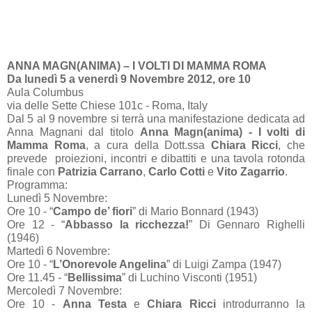
ANNA MAGN(ANIMA) – I VOLTI DI MAMMA ROMA
Da lunedì 5 a venerdì 9 Novembre 2012, ore 10
Aula Columbus
via delle Sette Chiese 101c - Roma, Italy
Dal 5 al 9 novembre si terrà una manifestazione dedicata ad
Anna Magnani dal titolo
Anna Magn(anima) - I volti di
Mamma Roma
, a cura della Dott.ssa
Chiara Ricci
, che
prevede proiezioni, incontri e dibattiti e una tavola rotonda
finale con
Patrizia Carrano
,
Carlo Cotti
e
Vito Zagarrio
.
Programma:
Lunedì 5 Novembre:
Ore 10 - “
Campo de’ fiori
” di Mario Bonnard (1943)
Ore 12 - “
Abbasso la ricchezza!
” Di Gennaro Righelli
(1946)
Martedì 6 Novembre:
Ore 10 - “
L’Onorevole Angelina
” di Luigi Zampa (1947)
Ore 11.45 - “
Bellissima
” di Luchino Visconti (1951)
Mercoledì 7 Novembre:
Ore 10 -
Anna Testa
e
Chiara Ricci
introdurranno la