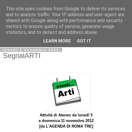
This site uses cookies from Google to deliver its services
Biblio@rti in
and to analyze traffic. Your IP address and user-agent are
shared with Google along with performance and security
metrics to ensure quality of service, generate usage
Il Blog della Biblioteca di Area delle arti per condividere
statistics, and to detect and address abuse.
informazioni iniziative incontri
LEARN MORE
GOT IT
lunedì 5 novembre 2012
SegnalARTI
Attività di Ateneo da lunedì 5
a domenica 11 novembre 2012
[da
L'AGENDA DI ROMA TRE]