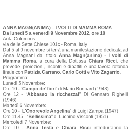
ANNA MAGN(ANIMA) – I VOLTI DI MAMMA ROMA
Da lunedì 5 a venerdì 9 Novembre 2012, ore 10
Aula Columbus
via delle Sette Chiese 101c - Roma, Italy
Dal 5 al 9 novembre si terrà una manifestazione dedicata ad
Anna Magnani dal titolo
Anna Magn(anima) - I volti di
Mamma Roma
, a cura della Dott.ssa
Chiara Ricci
, che
prevede proiezioni, incontri e dibattiti e una tavola rotonda
finale con
Patrizia Carrano
,
Carlo Cotti
e
Vito Zagarrio
.
Programma:
Lunedì 5 Novembre:
Ore 10 - “
Campo de’ fiori
” di Mario Bonnard (1943)
Ore 12 - “
Abbasso la ricchezza!
” Di Gennaro Righelli
(1946)
Martedì 6 Novembre:
Ore 10 - “
L’Onorevole Angelina
” di Luigi Zampa (1947)
Ore 11.45 - “
Bellissima
” di Luchino Visconti (1951)
Mercoledì 7 Novembre:
Ore 10 -
Anna Testa
e
Chiara Ricci
introdurranno la